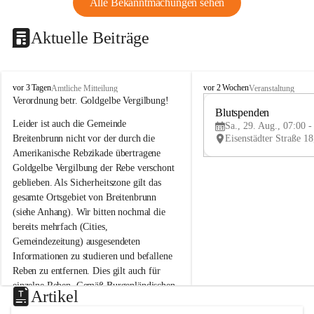
Alle Bekanntmachungen sehen
Aktuelle Beiträge
B
B
vor 3 Tagen
vor 2 Wochen
Amtliche Mitteilung
Veranstaltung
r
r
Verordnung betr. Goldgelbe Vergilbung!
e
e
Blutspenden
Leider ist auch die Gemeinde 
i
i
Sa., 29. Aug., 07:00 -
t
t
Breitenbrunn nicht vor der durch die 
e
e
Amerikanische Rebzikade übertragene 
n
n
Goldgelbe Vergilbung der Rebe verschont 
b
b
geblieben. Als Sicherheitszone gilt das 
r
r
gesamte Ortsgebiet von Breitenbrunn 
u
u
(siehe Anhang). Wir bitten nochmal die 
n
n
n
n
bereits mehrfach (Cities, 
a
a
Gemeindezeitung) ausgesendeten 
m
m
Informationen zu studieren und befallene 
N
N
Reben zu entfernen. Dies gilt auch für 
e
e
einzelne Reben. Gemäß Burgenländischen 
u
u
Artikel
Weinbaugesetz sind nicht gepflegte oder 
s
s