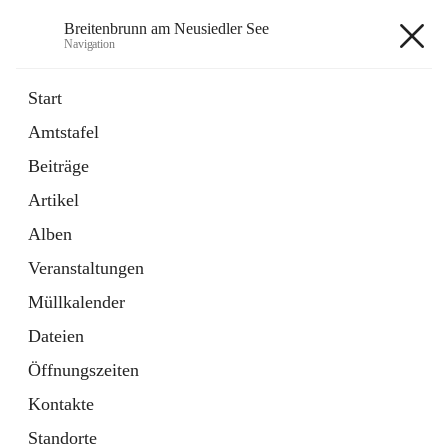
Breitenbrunn am Neusiedler See
Navigation
Breitenbrunn am Neusiedler See
Start
Amtstafel
Formulare
Beiträge
18 Schnellzugriffe
Artikel
Gemeindeservice
7 Schnellzugriffe
Alben
Veranstaltungen
+7
Müllkalender
Dateien
Öffnungszeiten
Kontakte
Hauptadresse
Standorte