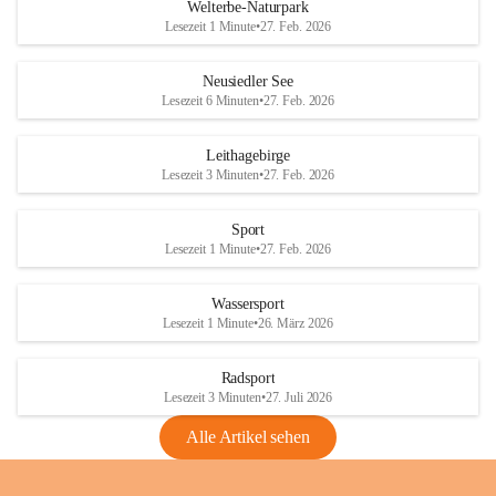
i
i
unzulässige Weingärten zu roden! Bitte 
Welterbe-Naturpark
e
e
helfen wir zusammen um unsere Winzer 
Lesezeit 1 Minute
•
27. Feb. 2026
d
d
vor den prognostizierten Ernteausfällen 
l
l
und den daraus folgenden wirtschaftlichen 
e
e
Neusiedler See
Schäden zu bewahren.
r
r
Lesezeit 6 Minuten
•
27. Feb. 2026
S
S
Verordnungen
e
e
Leithagebirge
04.08.2026
e
e
Lesezeit 3 Minuten
•
27. Feb. 2026
Maßnahmen zur Bekämpfung
der Goldgelben Vergilbung der
Sport
Rebe und der Amerikanischen
Lesezeit 1 Minute
•
27. Feb. 2026
Rebzikade
Anhang VBl. EU Nr. 18
Wassersport
_2026
Lesezeit 1 Minute
•
26. März 2026
1 Seite
•
1,4 MB
Radsport
VBl. EU Nr. 18_2026
Lesezeit 3 Minuten
•
27. Juli 2026
2 Seiten
•
2,1 MB
Alle Artikel sehen