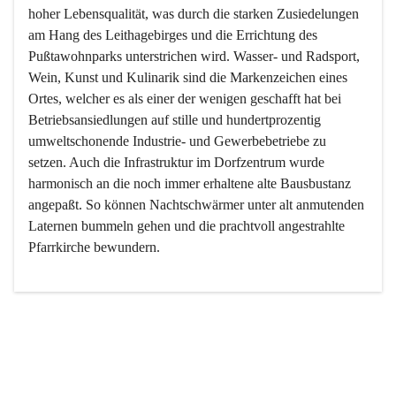
hoher Lebensqualität, was durch die starken Zusiedelungen 
am Hang des Leithagebirges und die Errichtung des 
Pußtawohnparks unterstrichen wird. Wasser- und Radsport, 
Wein, Kunst und Kulinarik sind die Markenzeichen eines 
Ortes, welcher es als einer der wenigen geschafft hat bei 
Betriebsansiedlungen auf stille und hundertprozentig 
umweltschonende Industrie- und Gewerbebetriebe zu 
setzen. Auch die Infrastruktur im Dorfzentrum wurde 
harmonisch an die noch immer erhaltene alte Bausbustanz 
angepaßt. So können Nachtschwärmer unter alt anmutenden 
Laternen bummeln gehen und die prachtvoll angestrahlte 
Pfarrkirche bewundern.

Der Weinbau dominert heute nicht mehr, ist aber integrativer 
Bestandteil der Kultur des Ortes, da man hier schon lange 
von Massenweinbau auf Qualitätsweinbau umgestellt hat. 
So ist es auch nicht verwunderlich, dass eines der historisch 
wertvollsten Gebäude die Ortsvinothek beherbergt und dass 
der Kellering ein beliebtes Ziel darstellt.
