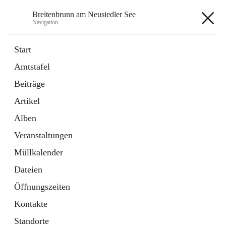
Breitenbrunn am Neusiedler See
Navigation
Breitenbrunn am Neusiedler See
Start
Amtstafel
Formulare
Beiträge
18 Schnellzugriffe
Artikel
Gemeindeservice
7 Schnellzugriffe
Alben
Veranstaltungen
+7
Müllkalender
Dateien
Öffnungszeiten
Kontakte
Hauptadresse
Standorte