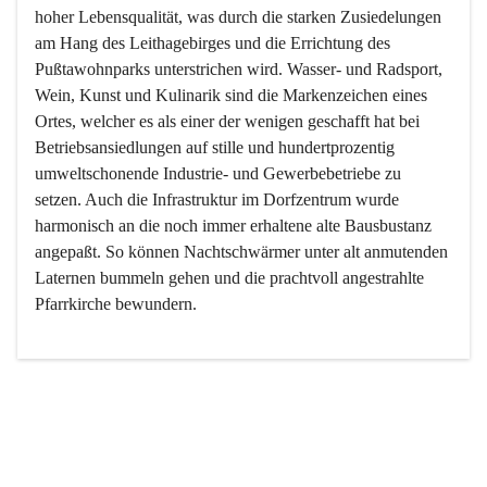
hoher Lebensqualität, was durch die starken Zusiedelungen 
am Hang des Leithagebirges und die Errichtung des 
Pußtawohnparks unterstrichen wird. Wasser- und Radsport, 
Wein, Kunst und Kulinarik sind die Markenzeichen eines 
Ortes, welcher es als einer der wenigen geschafft hat bei 
Betriebsansiedlungen auf stille und hundertprozentig 
umweltschonende Industrie- und Gewerbebetriebe zu 
setzen. Auch die Infrastruktur im Dorfzentrum wurde 
harmonisch an die noch immer erhaltene alte Bausbustanz 
angepaßt. So können Nachtschwärmer unter alt anmutenden 
Laternen bummeln gehen und die prachtvoll angestrahlte 
Pfarrkirche bewundern.

Der Weinbau dominert heute nicht mehr, ist aber integrativer 
Bestandteil der Kultur des Ortes, da man hier schon lange 
von Massenweinbau auf Qualitätsweinbau umgestellt hat. 
So ist es auch nicht verwunderlich, dass eines der historisch 
wertvollsten Gebäude die Ortsvinothek beherbergt und dass 
der Kellering ein beliebtes Ziel darstellt.
