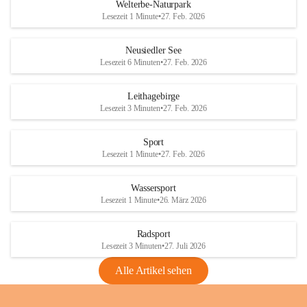
i
i
unzulässige Weingärten zu roden! Bitte 
Welterbe-Naturpark
e
e
helfen wir zusammen um unsere Winzer 
Lesezeit 1 Minute
•
27. Feb. 2026
d
d
vor den prognostizierten Ernteausfällen 
l
l
und den daraus folgenden wirtschaftlichen 
e
e
Neusiedler See
Schäden zu bewahren.
r
r
Lesezeit 6 Minuten
•
27. Feb. 2026
S
S
Verordnungen
e
e
Leithagebirge
04.08.2026
e
e
Lesezeit 3 Minuten
•
27. Feb. 2026
Maßnahmen zur Bekämpfung
der Goldgelben Vergilbung der
Sport
Rebe und der Amerikanischen
Lesezeit 1 Minute
•
27. Feb. 2026
Rebzikade
Anhang VBl. EU Nr. 18
Wassersport
_2026
Lesezeit 1 Minute
•
26. März 2026
1 Seite
•
1,4 MB
Radsport
VBl. EU Nr. 18_2026
Lesezeit 3 Minuten
•
27. Juli 2026
2 Seiten
•
2,1 MB
Alle Artikel sehen