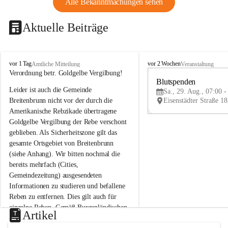
Alle Bekanntmachungen sehen
Aktuelle Beiträge
B
B
vor 1 Tag
vor 2 Wochen
Amtliche Mitteilung
Veranstaltung
r
r
Verordnung betr. Goldgelbe Vergilbung!
e
e
Blutspenden
Leider ist auch die Gemeinde 
i
i
Sa., 29. Aug., 07:00 -
t
t
Breitenbrunn nicht vor der durch die 
e
e
Amerikanische Rebzikade übertragene 
n
n
Goldgelbe Vergilbung der Rebe verschont 
b
b
geblieben. Als Sicherheitszone gilt das 
r
r
gesamte Ortsgebiet von Breitenbrunn 
u
u
(siehe Anhang). Wir bitten nochmal die 
n
n
n
n
bereits mehrfach (Cities, 
a
a
Gemeindezeitung) ausgesendeten 
m
m
Informationen zu studieren und befallene 
N
N
Reben zu entfernen. Dies gilt auch für 
e
e
einzelne Reben. Gemäß Burgenländischen 
u
u
Artikel
Weinbaugesetz sind nicht gepflegte oder 
s
s