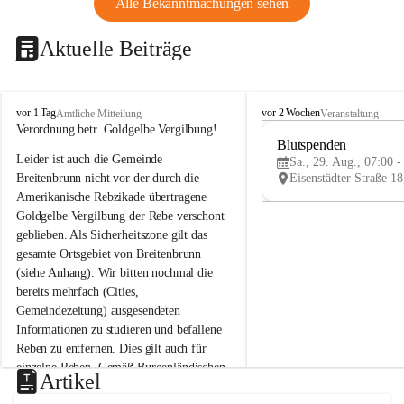
Alle Bekanntmachungen sehen
Aktuelle Beiträge
B
B
vor 1 Tag
vor 2 Wochen
Amtliche Mitteilung
Veranstaltung
r
r
Verordnung betr. Goldgelbe Vergilbung!
e
e
Blutspenden
Leider ist auch die Gemeinde 
i
i
Sa., 29. Aug., 07:00 -
t
t
Breitenbrunn nicht vor der durch die 
e
e
Amerikanische Rebzikade übertragene 
n
n
Goldgelbe Vergilbung der Rebe verschont 
b
b
geblieben. Als Sicherheitszone gilt das 
r
r
gesamte Ortsgebiet von Breitenbrunn 
u
u
(siehe Anhang). Wir bitten nochmal die 
n
n
n
n
bereits mehrfach (Cities, 
a
a
Gemeindezeitung) ausgesendeten 
m
m
Informationen zu studieren und befallene 
N
N
Reben zu entfernen. Dies gilt auch für 
e
e
einzelne Reben. Gemäß Burgenländischen 
u
u
Artikel
Weinbaugesetz sind nicht gepflegte oder 
s
s