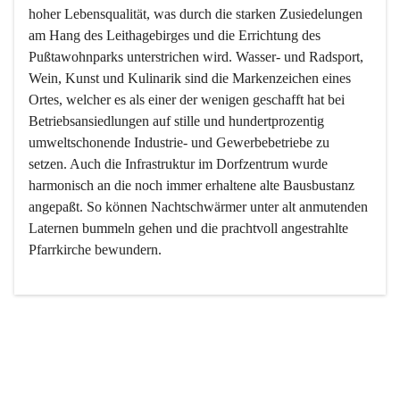
hoher Lebensqualität, was durch die starken Zusiedelungen 
am Hang des Leithagebirges und die Errichtung des 
Pußtawohnparks unterstrichen wird. Wasser- und Radsport, 
Wein, Kunst und Kulinarik sind die Markenzeichen eines 
Ortes, welcher es als einer der wenigen geschafft hat bei 
Betriebsansiedlungen auf stille und hundertprozentig 
umweltschonende Industrie- und Gewerbebetriebe zu 
setzen. Auch die Infrastruktur im Dorfzentrum wurde 
harmonisch an die noch immer erhaltene alte Bausbustanz 
angepaßt. So können Nachtschwärmer unter alt anmutenden 
Laternen bummeln gehen und die prachtvoll angestrahlte 
Pfarrkirche bewundern.

Der Weinbau dominert heute nicht mehr, ist aber integrativer 
Bestandteil der Kultur des Ortes, da man hier schon lange 
von Massenweinbau auf Qualitätsweinbau umgestellt hat. 
So ist es auch nicht verwunderlich, dass eines der historisch 
wertvollsten Gebäude die Ortsvinothek beherbergt und dass 
der Kellering ein beliebtes Ziel darstellt.
