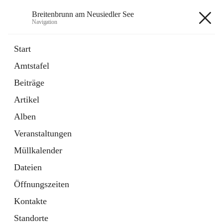
Breitenbrunn am Neusiedler See
Navigation
Breitenbrunn am Neusiedler See
Start
Amtstafel
Formulare
Beiträge
18 Schnellzugriffe
Artikel
Gemeindeservice
7 Schnellzugriffe
Alben
Veranstaltungen
+7
Müllkalender
Dateien
Öffnungszeiten
Kontakte
Hauptadresse
Standorte