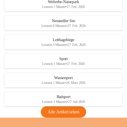
i
i
unzulässige Weingärten zu roden! Bitte 
Welterbe-Naturpark
e
e
helfen wir zusammen um unsere Winzer 
Lesezeit 1 Minute
•
27. Feb. 2026
d
d
vor den prognostizierten Ernteausfällen 
l
l
und den daraus folgenden wirtschaftlichen 
e
e
Neusiedler See
Schäden zu bewahren.
r
r
Lesezeit 6 Minuten
•
27. Feb. 2026
S
S
Verordnungen
e
e
Leithagebirge
04.08.2026
e
e
Lesezeit 3 Minuten
•
27. Feb. 2026
Maßnahmen zur Bekämpfung
der Goldgelben Vergilbung der
Sport
Rebe und der Amerikanischen
Lesezeit 1 Minute
•
27. Feb. 2026
Rebzikade
Anhang VBl. EU Nr. 18
Wassersport
_2026
Lesezeit 1 Minute
•
26. März 2026
1 Seite
•
1,4 MB
Radsport
VBl. EU Nr. 18_2026
Lesezeit 3 Minuten
•
27. Juli 2026
2 Seiten
•
2,1 MB
Alle Artikel sehen