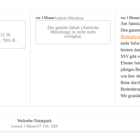
B
B
vor 1 Monat
vor 1 Monat
Amtliche Mitteilung
r
r
Am Samstag
Der geteilte Inhalt (Amtliche
e
e
29
Den ganzen
Mitteilung) ist nicht mehr
i
i
 12:30
AU
verfügbar.
Breitenbru
t
t
Eisenstädter Straße 18, 7091 Breitenbrunn am Neusiedler See, AUT
G
mehr Infor
e
e
heizten da
n
n
SSV gibt es
b
b
r
r
Ebenso feie
u
u
jähriges B
n
n
war hier d
n
n
Reise durc
a
a
Breitenbrun
m
m
Wir gratul
N
N
e
e
u
u
s
s
i
i
Welterbe-Naturpark
e
e
Lesezeit 1 Minute
•
27. Feb. 2026
d
d
l
l