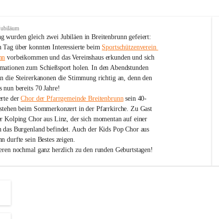
Jubiläum
 wurden gleich zwei Jubiläen in Breitenbrunn gefeiert: 
 Tag über konnten Interessierte beim 
Sportschützenverein 
nn
 vorbeikommen und das Vereinshaus erkunden und sich 
mationen zum Schießsport holen. In den Abendstunden 
nn die Steirerkanonen die Stimmung richtig an, denn den 
 nun bereits 70 Jahre!
rte der 
Chor der Pfarrgemeinde Breitenbrunn
 sein 40-
estehen beim Sommerkonzert in der Pfarrkirche. Zu Gast 
er Kolping Chor aus Linz, der sich momentan auf einer 
h das Burgenland befindet. Auch der Kids Pop Chor aus 
n durfte sein Bestes zeigen.
ieren nochmal ganz herzlich zu den runden Geburtstagen!