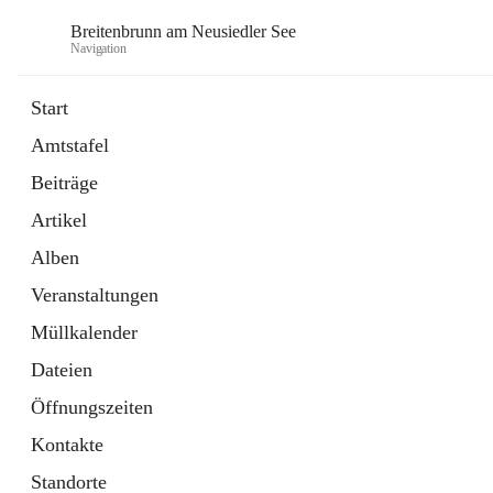
Breitenbrunn am Neusiedler See
Navigation
Start
Amtstafel
Formulare
Beiträge
18 Schnellzugriffe
Artikel
Gemeindeservice
7 Schnellzugriffe
Alben
Veranstaltungen
Müllkalender
Dateien
Öffnungszeiten
Kontakte
Standorte