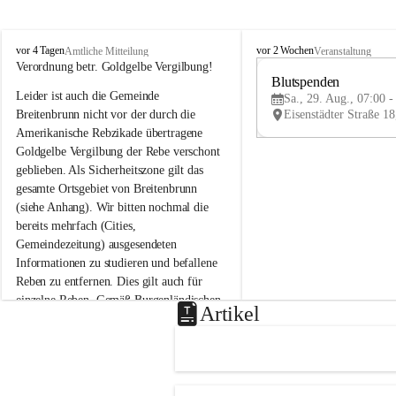
B
B
vor 4 Tagen
vor 2 Wochen
Amtliche Mitteilung
Veranstaltung
r
r
Verordnung betr. Goldgelbe Vergilbung!
e
e
Blutspenden
Leider ist auch die Gemeinde 
i
i
Sa., 29. Aug., 07:00 -
t
t
Breitenbrunn nicht vor der durch die 
e
e
Amerikanische Rebzikade übertragene 
n
n
Goldgelbe Vergilbung der Rebe verschont 
b
b
geblieben. Als Sicherheitszone gilt das 
r
r
gesamte Ortsgebiet von Breitenbrunn 
u
u
(siehe Anhang). Wir bitten nochmal die 
n
n
n
n
bereits mehrfach (Cities, 
a
a
Gemeindezeitung) ausgesendeten 
m
m
Informationen zu studieren und befallene 
N
N
Reben zu entfernen. Dies gilt auch für 
e
e
einzelne Reben. Gemäß Burgenländischen 
u
u
Artikel
Weinbaugesetz sind nicht gepflegte oder 
s
s
i
i
unzulässige Weingärten zu roden! Bitte 
e
e
helfen wir zusammen um unsere Winzer 
d
d
vor den prognostizierten Ernteausfällen 
l
l
und den daraus folgenden wirtschaftlichen 