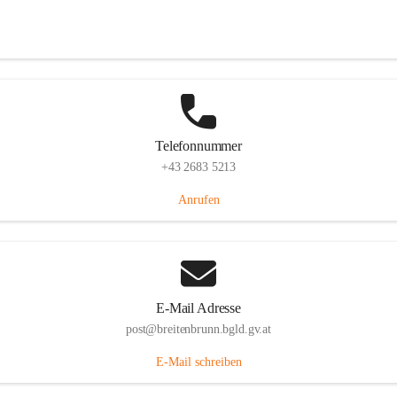
Eisenstädterstraße 18, 7091 Breitenbrunn am Neusiedler See, AUT
Auf Karte ansehen
Telefonnummer
+43 2683 5213
Anrufen
E-Mail Adresse
post@breitenbrunn.bgld.gv.at
E-Mail schreiben