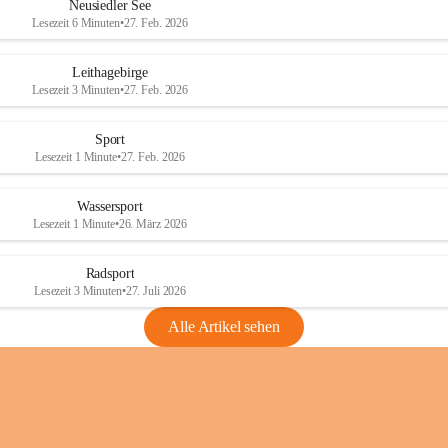
e
e
Neusiedler See
r
r
Lesezeit 6 Minuten
•
27. Feb. 2026
S
S
e
e
Leithagebirge
e
e
Lesezeit 3 Minuten
•
27. Feb. 2026
Sport
Lesezeit 1 Minute
•
27. Feb. 2026
Wassersport
Lesezeit 1 Minute
•
26. März 2026
Radsport
Lesezeit 3 Minuten
•
27. Juli 2026
Alle Artikel sehen