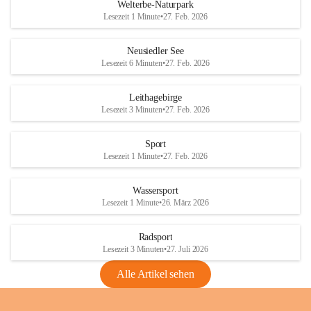
i
i
unzulässige Weingärten zu roden! Bitte 
Welterbe-Naturpark
e
e
helfen wir zusammen um unsere Winzer 
Lesezeit 1 Minute
•
27. Feb. 2026
d
d
vor den prognostizierten Ernteausfällen 
l
l
und den daraus folgenden wirtschaftlichen 
e
e
Neusiedler See
Schäden zu bewahren.
r
r
Lesezeit 6 Minuten
•
27. Feb. 2026
S
S
Verordnungen
e
e
Leithagebirge
04.08.2026
e
e
Lesezeit 3 Minuten
•
27. Feb. 2026
Maßnahmen zur Bekämpfung
der Goldgelben Vergilbung der
Sport
Rebe und der Amerikanischen
Lesezeit 1 Minute
•
27. Feb. 2026
Rebzikade
Anhang VBl. EU Nr. 18
Wassersport
_2026
Lesezeit 1 Minute
•
26. März 2026
1 Seite
•
1,4 MB
Radsport
VBl. EU Nr. 18_2026
Lesezeit 3 Minuten
•
27. Juli 2026
2 Seiten
•
2,1 MB
Alle Artikel sehen