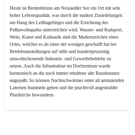
Heute ist Breitenbrunn am Neusiedler See ein Ort mit sehr 
hoher Lebensqualität, was durch die starken Zusiedelungen 
am Hang des Leithagebirges und die Errichtung des 
Pußtawohnparks unterstrichen wird. Wasser- und Radsport, 
Wein, Kunst und Kulinarik sind die Markenzeichen eines 
Ortes, welcher es als einer der wenigen geschafft hat bei 
Betriebsansiedlungen auf stille und hundertprozentig 
umweltschonende Industrie- und Gewerbebetriebe zu 
setzen. Auch die Infrastruktur im Dorfzentrum wurde 
harmonisch an die noch immer erhaltene alte Bausbustanz 
angepaßt. So können Nachtschwärmer unter alt anmutenden 
Laternen bummeln gehen und die prachtvoll angestrahlte 
Pfarrkirche bewundern.

Der Weinbau dominert heute nicht mehr, ist aber integrativer 
Bestandteil der Kultur des Ortes, da man hier schon lange 
von Massenweinbau auf Qualitätsweinbau umgestellt hat. 
So ist es auch nicht verwunderlich, dass eines der historisch 