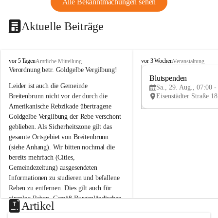
Alle Bekanntmachungen sehen
Aktuelle Beiträge
B
B
vor 5 Tagen
vor 3 Wochen
Amtliche Mitteilung
Veranstaltung
r
r
Verordnung betr. Goldgelbe Vergilbung!
e
e
Blutspenden
Leider ist auch die Gemeinde 
i
i
Sa., 29. Aug., 07:00 -
t
t
Breitenbrunn nicht vor der durch die 
e
e
Amerikanische Rebzikade übertragene 
n
n
Goldgelbe Vergilbung der Rebe verschont 
b
b
geblieben. Als Sicherheitszone gilt das 
r
r
gesamte Ortsgebiet von Breitenbrunn 
u
u
(siehe Anhang). Wir bitten nochmal die 
n
n
n
n
bereits mehrfach (Cities, 
a
a
Gemeindezeitung) ausgesendeten 
m
m
Informationen zu studieren und befallene 
N
N
Reben zu entfernen. Dies gilt auch für 
e
e
einzelne Reben. Gemäß Burgenländischen 
u
u
Artikel
Weinbaugesetz sind nicht gepflegte oder 
s
s