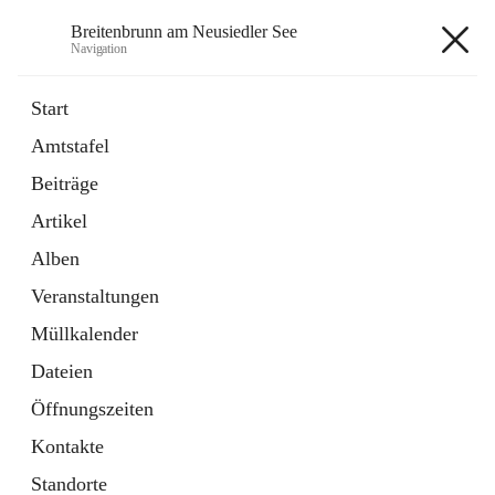
Breitenbrunn am Neusiedler See
Navigation
Breitenbrunn am Neusiedler See
Start
Amtstafel
Formulare
Beiträge
18 Schnellzugriffe
Artikel
Gemeindeservice
7 Schnellzugriffe
Alben
Veranstaltungen
+7
Müllkalender
Dateien
Öffnungszeiten
Kontakte
Hauptadresse
Standorte