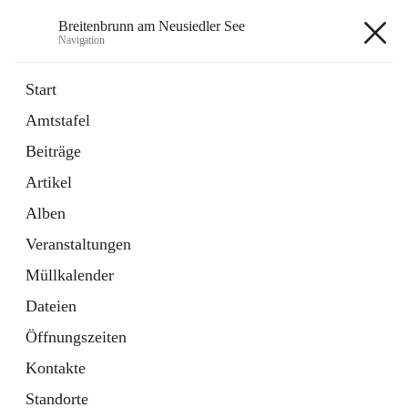
Breitenbrunn am Neusiedler See
Navigation
Breitenbrunn am Neusiedler See
Start
Amtstafel
Formulare
Beiträge
18 Schnellzugriffe
Artikel
Gemeindeservice
7 Schnellzugriffe
Alben
Veranstaltungen
+7
Müllkalender
Dateien
Öffnungszeiten
Kontakte
Hauptadresse
Standorte