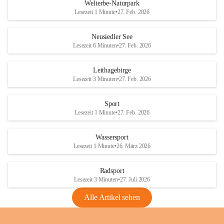
i
i
unzulässige Weingärten zu roden! Bitte 
Welterbe-Naturpark
e
e
helfen wir zusammen um unsere Winzer 
Lesezeit 1 Minute
•
27. Feb. 2026
d
d
vor den prognostizierten Ernteausfällen 
l
l
und den daraus folgenden wirtschaftlichen 
e
e
Neusiedler See
Schäden zu bewahren.
r
r
Lesezeit 6 Minuten
•
27. Feb. 2026
S
S
Verordnungen
e
e
Leithagebirge
04.08.2026
e
e
Lesezeit 3 Minuten
•
27. Feb. 2026
Maßnahmen zur Bekämpfung
der Goldgelben Vergilbung der
Sport
Rebe und der Amerikanischen
Lesezeit 1 Minute
•
27. Feb. 2026
Rebzikade
Anhang VBl. EU Nr. 18
Wassersport
_2026
Lesezeit 1 Minute
•
26. März 2026
1 Seite
•
1,4 MB
Radsport
VBl. EU Nr. 18_2026
Lesezeit 3 Minuten
•
27. Juli 2026
2 Seiten
•
2,1 MB
Alle Artikel sehen