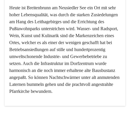
Heute ist Breitenbrunn am Neusiedler See ein Ort mit sehr 
hoher Lebensqualität, was durch die starken Zusiedelungen 
am Hang des Leithagebirges und die Errichtung des 
Pußtawohnparks unterstrichen wird. Wasser- und Radsport, 
Wein, Kunst und Kulinarik sind die Markenzeichen eines 
Ortes, welcher es als einer der wenigen geschafft hat bei 
Betriebsansiedlungen auf stille und hundertprozentig 
umweltschonende Industrie- und Gewerbebetriebe zu 
setzen. Auch die Infrastruktur im Dorfzentrum wurde 
harmonisch an die noch immer erhaltene alte Bausbustanz 
angepaßt. So können Nachtschwärmer unter alt anmutenden 
Laternen bummeln gehen und die prachtvoll angestrahlte 
Pfarrkirche bewundern.

Der Weinbau dominert heute nicht mehr, ist aber integrativer 
Bestandteil der Kultur des Ortes, da man hier schon lange 
von Massenweinbau auf Qualitätsweinbau umgestellt hat. 
So ist es auch nicht verwunderlich, dass eines der historisch 