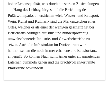
hoher Lebensqualität, was durch die starken Zusiedelungen 
am Hang des Leithagebirges und die Errichtung des 
Pußtawohnparks unterstrichen wird. Wasser- und Radsport, 
Wein, Kunst und Kulinarik sind die Markenzeichen eines 
Ortes, welcher es als einer der wenigen geschafft hat bei 
Betriebsansiedlungen auf stille und hundertprozentig 
umweltschonende Industrie- und Gewerbebetriebe zu 
setzen. Auch die Infrastruktur im Dorfzentrum wurde 
harmonisch an die noch immer erhaltene alte Bausbustanz 
angepaßt. So können Nachtschwärmer unter alt anmutenden 
Laternen bummeln gehen und die prachtvoll angestrahlte 
Pfarrkirche bewundern.

Der Weinbau dominert heute nicht mehr, ist aber integrativer 
Bestandteil der Kultur des Ortes, da man hier schon lange 
von Massenweinbau auf Qualitätsweinbau umgestellt hat. 
So ist es auch nicht verwunderlich, dass eines der historisch 
wertvollsten Gebäude die Ortsvinothek beherbergt und dass 
der Kellering ein beliebtes Ziel darstellt.
