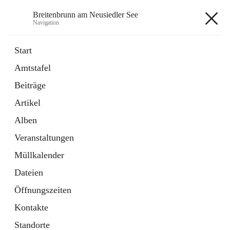
Breitenbrunn am Neusiedler See
Navigation
Breitenbrunn am Neusiedler See
Start
Amtstafel
Formulare
Beiträge
18 Schnellzugriffe
Artikel
Gemeindeservice
7 Schnellzugriffe
Alben
Veranstaltungen
+7
Müllkalender
Dateien
Öffnungszeiten
Kontakte
Hauptadresse
Standorte