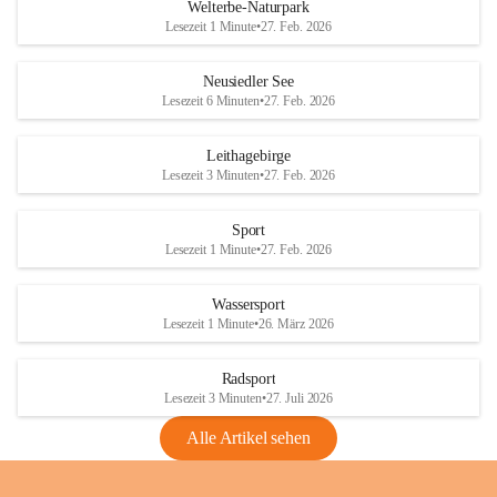
i
i
unzulässige Weingärten zu roden! Bitte 
Welterbe-Naturpark
e
e
helfen wir zusammen um unsere Winzer 
Lesezeit 1 Minute
•
27. Feb. 2026
d
d
vor den prognostizierten Ernteausfällen 
l
l
und den daraus folgenden wirtschaftlichen 
e
e
Neusiedler See
Schäden zu bewahren.
r
r
Lesezeit 6 Minuten
•
27. Feb. 2026
S
S
Verordnungen
e
e
Leithagebirge
04.08.2026
e
e
Lesezeit 3 Minuten
•
27. Feb. 2026
Maßnahmen zur Bekämpfung
der Goldgelben Vergilbung der
Sport
Rebe und der Amerikanischen
Lesezeit 1 Minute
•
27. Feb. 2026
Rebzikade
Anhang VBl. EU Nr. 18
Wassersport
_2026
Lesezeit 1 Minute
•
26. März 2026
1 Seite
•
1,4 MB
Radsport
VBl. EU Nr. 18_2026
Lesezeit 3 Minuten
•
27. Juli 2026
2 Seiten
•
2,1 MB
Alle Artikel sehen