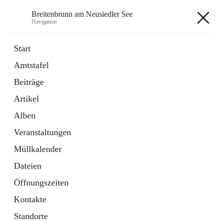
Breitenbrunn am Neusiedler See
Navigation
Breitenbrunn am Neusiedler See
Start
Amtstafel
Formulare
Beiträge
18 Schnellzugriffe
Artikel
Gemeindeservice
7 Schnellzugriffe
Alben
Veranstaltungen
+7
Müllkalender
Dateien
Öffnungszeiten
Kontakte
Hauptadresse
Standorte