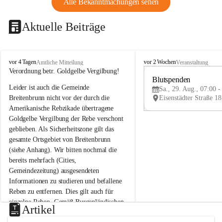
Alle Bekanntmachungen sehen
Aktuelle Beiträge
B
B
vor 4 Tagen
vor 2 Wochen
Amtliche Mitteilung
Veranstaltung
r
r
Verordnung betr. Goldgelbe Vergilbung!
e
e
Blutspenden
Leider ist auch die Gemeinde 
i
i
Sa., 29. Aug., 07:00 -
t
t
Breitenbrunn nicht vor der durch die 
e
e
Amerikanische Rebzikade übertragene 
n
n
Goldgelbe Vergilbung der Rebe verschont 
b
b
geblieben. Als Sicherheitszone gilt das 
r
r
gesamte Ortsgebiet von Breitenbrunn 
u
u
(siehe Anhang). Wir bitten nochmal die 
n
n
n
n
bereits mehrfach (Cities, 
a
a
Gemeindezeitung) ausgesendeten 
m
m
Informationen zu studieren und befallene 
N
N
Reben zu entfernen. Dies gilt auch für 
e
e
einzelne Reben. Gemäß Burgenländischen 
u
u
Artikel
Weinbaugesetz sind nicht gepflegte oder 
s
s