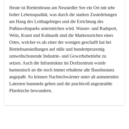
Heute ist Breitenbrunn am Neusiedler See ein Ort mit sehr 
hoher Lebensqualität, was durch die starken Zusiedelungen 
am Hang des Leithagebirges und die Errichtung des 
Pußtawohnparks unterstrichen wird. Wasser- und Radsport, 
Wein, Kunst und Kulinarik sind die Markenzeichen eines 
Ortes, welcher es als einer der wenigen geschafft hat bei 
Betriebsansiedlungen auf stille und hundertprozentig 
umweltschonende Industrie- und Gewerbebetriebe zu 
setzen. Auch die Infrastruktur im Dorfzentrum wurde 
harmonisch an die noch immer erhaltene alte Bausbustanz 
angepaßt. So können Nachtschwärmer unter alt anmutenden 
Laternen bummeln gehen und die prachtvoll angestrahlte 
Pfarrkirche bewundern.

Der Weinbau dominert heute nicht mehr, ist aber integrativer 
Bestandteil der Kultur des Ortes, da man hier schon lange 
von Massenweinbau auf Qualitätsweinbau umgestellt hat. 
So ist es auch nicht verwunderlich, dass eines der historisch 