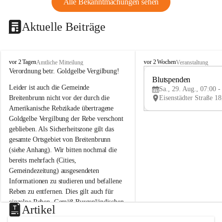
Alle Bekanntmachungen sehen
Aktuelle Beiträge
B
B
vor 2 Tagen
vor 2 Wochen
Amtliche Mitteilung
Veranstaltung
r
r
Verordnung betr. Goldgelbe Vergilbung!
e
e
Blutspenden
Leider ist auch die Gemeinde 
i
i
Sa., 29. Aug., 07:00 -
t
t
Breitenbrunn nicht vor der durch die 
e
e
Amerikanische Rebzikade übertragene 
n
n
Goldgelbe Vergilbung der Rebe verschont 
b
b
geblieben. Als Sicherheitszone gilt das 
r
r
gesamte Ortsgebiet von Breitenbrunn 
u
u
(siehe Anhang). Wir bitten nochmal die 
n
n
n
n
bereits mehrfach (Cities, 
a
a
Gemeindezeitung) ausgesendeten 
m
m
Informationen zu studieren und befallene 
N
N
Reben zu entfernen. Dies gilt auch für 
e
e
einzelne Reben. Gemäß Burgenländischen 
u
u
Artikel
Weinbaugesetz sind nicht gepflegte oder 
s
s