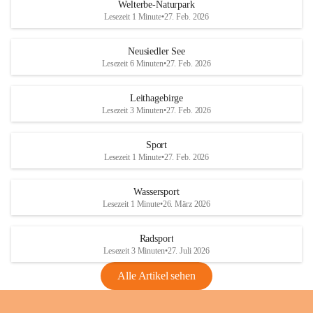
i
i
unzulässige Weingärten zu roden! Bitte 
Welterbe-Naturpark
e
e
helfen wir zusammen um unsere Winzer 
Lesezeit 1 Minute
•
27. Feb. 2026
d
d
vor den prognostizierten Ernteausfällen 
l
l
und den daraus folgenden wirtschaftlichen 
e
e
Neusiedler See
Schäden zu bewahren.
r
r
Lesezeit 6 Minuten
•
27. Feb. 2026
S
S
Verordnungen
e
e
Leithagebirge
04.08.2026
e
e
Lesezeit 3 Minuten
•
27. Feb. 2026
Maßnahmen zur Bekämpfung
der Goldgelben Vergilbung der
Sport
Rebe und der Amerikanischen
Lesezeit 1 Minute
•
27. Feb. 2026
Rebzikade
Anhang VBl. EU Nr. 18
Wassersport
_2026
Lesezeit 1 Minute
•
26. März 2026
1 Seite
•
1,4 MB
Radsport
VBl. EU Nr. 18_2026
Lesezeit 3 Minuten
•
27. Juli 2026
2 Seiten
•
2,1 MB
Alle Artikel sehen