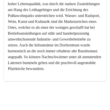
hoher Lebensqualität, was durch die starken Zusiedelungen 
am Hang des Leithagebirges und die Errichtung des 
Pußtawohnparks unterstrichen wird. Wasser- und Radsport, 
Wein, Kunst und Kulinarik sind die Markenzeichen eines 
Ortes, welcher es als einer der wenigen geschafft hat bei 
Betriebsansiedlungen auf stille und hundertprozentig 
umweltschonende Industrie- und Gewerbebetriebe zu 
setzen. Auch die Infrastruktur im Dorfzentrum wurde 
harmonisch an die noch immer erhaltene alte Bausbustanz 
angepaßt. So können Nachtschwärmer unter alt anmutenden 
Laternen bummeln gehen und die prachtvoll angestrahlte 
Pfarrkirche bewundern.

Der Weinbau dominert heute nicht mehr, ist aber integrativer 
Bestandteil der Kultur des Ortes, da man hier schon lange 
von Massenweinbau auf Qualitätsweinbau umgestellt hat. 
So ist es auch nicht verwunderlich, dass eines der historisch 
wertvollsten Gebäude die Ortsvinothek beherbergt und dass 
der Kellering ein beliebtes Ziel darstellt.
