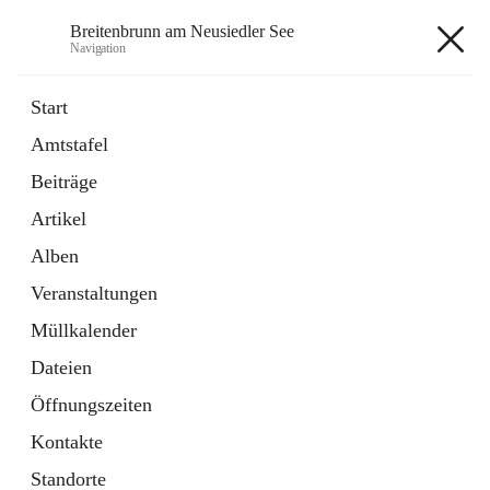
Breitenbrunn am Neusiedler See
Navigation
Breitenbrunn am Neusiedler See
Start
Amtstafel
Formulare
Beiträge
18 Schnellzugriffe
Artikel
Gemeindeservice
7 Schnellzugriffe
Alben
Veranstaltungen
+7
Müllkalender
Dateien
Öffnungszeiten
Kontakte
Hauptadresse
Standorte