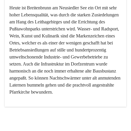
Heute ist Breitenbrunn am Neusiedler See ein Ort mit sehr 
hoher Lebensqualität, was durch die starken Zusiedelungen 
am Hang des Leithagebirges und die Errichtung des 
Pußtawohnparks unterstrichen wird. Wasser- und Radsport, 
Wein, Kunst und Kulinarik sind die Markenzeichen eines 
Ortes, welcher es als einer der wenigen geschafft hat bei 
Betriebsansiedlungen auf stille und hundertprozentig 
umweltschonende Industrie- und Gewerbebetriebe zu 
setzen. Auch die Infrastruktur im Dorfzentrum wurde 
harmonisch an die noch immer erhaltene alte Bausbustanz 
angepaßt. So können Nachtschwärmer unter alt anmutenden 
Laternen bummeln gehen und die prachtvoll angestrahlte 
Pfarrkirche bewundern.

Der Weinbau dominert heute nicht mehr, ist aber integrativer 
Bestandteil der Kultur des Ortes, da man hier schon lange 
von Massenweinbau auf Qualitätsweinbau umgestellt hat. 
So ist es auch nicht verwunderlich, dass eines der historisch 