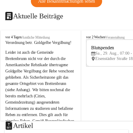
Alle Bekanntmachungen sehen
Aktuelle Beiträge
B
B
vor 4 Tagen
vor 2 Wochen
Amtliche Mitteilung
Veranstaltung
r
r
Verordnung betr. Goldgelbe Vergilbung!
e
e
Blutspenden
Leider ist auch die Gemeinde 
i
i
Sa., 29. Aug., 07:00 -
t
t
Breitenbrunn nicht vor der durch die 
e
e
Amerikanische Rebzikade übertragene 
n
n
Goldgelbe Vergilbung der Rebe verschont 
b
b
geblieben. Als Sicherheitszone gilt das 
r
r
gesamte Ortsgebiet von Breitenbrunn 
u
u
(siehe Anhang). Wir bitten nochmal die 
n
n
n
n
bereits mehrfach (Cities, 
a
a
Gemeindezeitung) ausgesendeten 
m
m
Informationen zu studieren und befallene 
N
N
Reben zu entfernen. Dies gilt auch für 
e
e
einzelne Reben. Gemäß Burgenländischen 
u
u
Artikel
Weinbaugesetz sind nicht gepflegte oder 
s
s