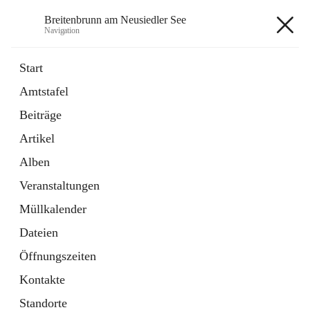
Breitenbrunn am Neusiedler See
Navigation
Breitenbrunn am Neusiedler See
Start
Amtstafel
Formulare
Beiträge
18 Schnellzugriffe
Artikel
Gemeindeservice
7 Schnellzugriffe
Alben
Veranstaltungen
+7
Müllkalender
Dateien
Öffnungszeiten
Kontakte
Hauptadresse
Standorte