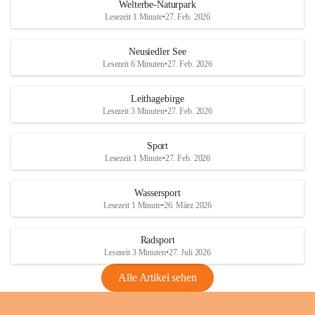
i
i
unzulässige Weingärten zu roden! Bitte 
Welterbe-Naturpark
e
e
helfen wir zusammen um unsere Winzer 
Lesezeit 1 Minute
•
27. Feb. 2026
d
d
vor den prognostizierten Ernteausfällen 
l
l
und den daraus folgenden wirtschaftlichen 
e
e
Neusiedler See
Schäden zu bewahren.
r
r
Lesezeit 6 Minuten
•
27. Feb. 2026
S
S
Verordnungen
e
e
Leithagebirge
04.08.2026
e
e
Lesezeit 3 Minuten
•
27. Feb. 2026
Maßnahmen zur Bekämpfung
der Goldgelben Vergilbung der
Sport
Rebe und der Amerikanischen
Lesezeit 1 Minute
•
27. Feb. 2026
Rebzikade
Anhang VBl. EU Nr. 18
Wassersport
_2026
Lesezeit 1 Minute
•
26. März 2026
1 Seite
•
1,4 MB
Radsport
VBl. EU Nr. 18_2026
Lesezeit 3 Minuten
•
27. Juli 2026
2 Seiten
•
2,1 MB
Alle Artikel sehen