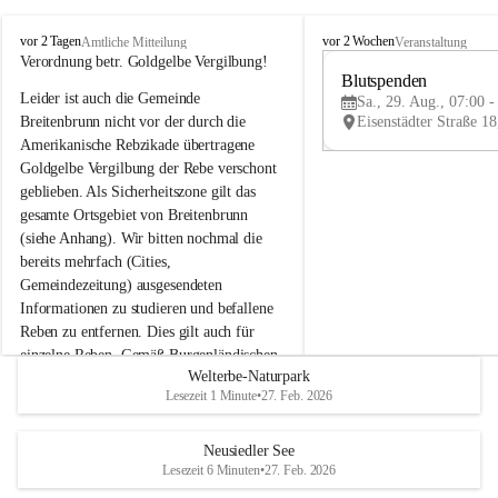
B
B
vor 2 Tagen
vor 2 Wochen
Amtliche Mitteilung
Veranstaltung
r
r
Verordnung betr. Goldgelbe Vergilbung!
e
e
Blutspenden
Leider ist auch die Gemeinde 
i
i
Sa., 29. Aug., 07:00 -
t
t
Breitenbrunn nicht vor der durch die 
e
e
Amerikanische Rebzikade übertragene 
n
n
Goldgelbe Vergilbung der Rebe verschont 
b
b
geblieben. Als Sicherheitszone gilt das 
r
r
gesamte Ortsgebiet von Breitenbrunn 
u
u
(siehe Anhang). Wir bitten nochmal die 
n
n
n
n
bereits mehrfach (Cities, 
a
a
Gemeindezeitung) ausgesendeten 
m
m
Informationen zu studieren und befallene 
N
N
Reben zu entfernen. Dies gilt auch für 
e
e
einzelne Reben. Gemäß Burgenländischen 
u
u
Welterbe-Naturpark
Weinbaugesetz sind nicht gepflegte oder 
s
s
Lesezeit 1 Minute
•
27. Feb. 2026
i
i
unzulässige Weingärten zu roden! Bitte 
e
e
helfen wir zusammen um unsere Winzer 
d
d
vor den prognostizierten Ernteausfällen 
Neusiedler See
l
l
Lesezeit 6 Minuten
•
27. Feb. 2026
und den daraus folgenden wirtschaftlichen 
e
e
Schäden zu bewahren.