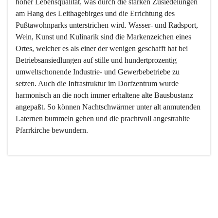
hoher Lebensqualität, was durch die starken Zusiedelungen 
am Hang des Leithagebirges und die Errichtung des 
Pußtawohnparks unterstrichen wird. Wasser- und Radsport, 
Wein, Kunst und Kulinarik sind die Markenzeichen eines 
Ortes, welcher es als einer der wenigen geschafft hat bei 
Betriebsansiedlungen auf stille und hundertprozentig 
umweltschonende Industrie- und Gewerbebetriebe zu 
setzen. Auch die Infrastruktur im Dorfzentrum wurde 
harmonisch an die noch immer erhaltene alte Bausbustanz 
angepaßt. So können Nachtschwärmer unter alt anmutenden 
Laternen bummeln gehen und die prachtvoll angestrahlte 
Pfarrkirche bewundern.

Der Weinbau dominert heute nicht mehr, ist aber integrativer 
Bestandteil der Kultur des Ortes, da man hier schon lange 
von Massenweinbau auf Qualitätsweinbau umgestellt hat. 
So ist es auch nicht verwunderlich, dass eines der historisch 
wertvollsten Gebäude die Ortsvinothek beherbergt und dass 
der Kellering ein beliebtes Ziel darstellt.
