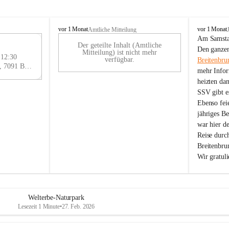
B
B
vor 1 Monat
vor 1 Monat
Amtliche Mitteilung
r
r
Am Samstag
Der geteilte Inhalt (Amtliche
e
e
29
Den ganzen
Mitteilung) ist nicht mehr
i
i
 12:30
AU
verfügbar.
Breitenbru
t
t
Eisenstädter Straße 18, 7091 Breitenbrunn am Neusiedler See, AUT
G
mehr Infor
e
e
heizten da
n
n
SSV gibt es
b
b
r
r
Ebenso feie
u
u
jähriges B
n
n
war hier d
n
n
Reise durc
a
a
Breitenbrun
m
m
Wir gratul
N
N
e
e
u
u
s
s
i
i
Welterbe-Naturpark
e
e
Lesezeit 1 Minute
•
27. Feb. 2026
d
d
l
l