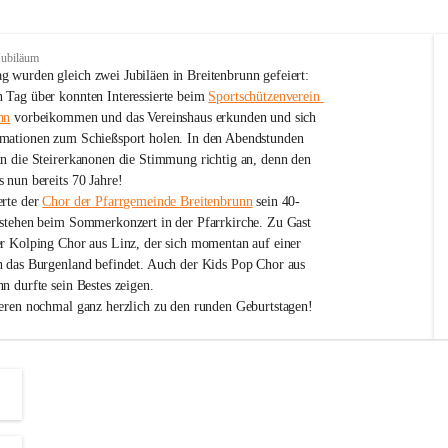
Jubiläum
 wurden gleich zwei Jubiläen in Breitenbrunn gefeiert: 
 Tag über konnten Interessierte beim 
Sportschützenverein 
nn
 vorbeikommen und das Vereinshaus erkunden und sich 
mationen zum Schießsport holen. In den Abendstunden 
nn die Steirerkanonen die Stimmung richtig an, denn den 
 nun bereits 70 Jahre!
rte der 
Chor der Pfarrgemeinde Breitenbrunn
 sein 40-
estehen beim Sommerkonzert in der Pfarrkirche. Zu Gast 
er Kolping Chor aus Linz, der sich momentan auf einer 
h das Burgenland befindet. Auch der Kids Pop Chor aus 
n durfte sein Bestes zeigen.
ieren nochmal ganz herzlich zu den runden Geburtstagen!