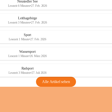
e
e
Neusiedler See
r
r
Lesezeit 6 Minuten
•
27. Feb. 2026
S
S
e
e
Leithagebirge
e
e
Lesezeit 3 Minuten
•
27. Feb. 2026
Sport
Lesezeit 1 Minute
•
27. Feb. 2026
Wassersport
Lesezeit 1 Minute
•
26. März 2026
Radsport
Lesezeit 3 Minuten
•
27. Juli 2026
Alle Artikel sehen