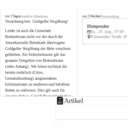
B
B
vor 3 Tagen
vor 2 Wochen
Amtliche Mitteilung
Veranstaltung
r
r
Verordnung betr. Goldgelbe Vergilbung!
e
e
Blutspenden
Leider ist auch die Gemeinde 
i
i
Sa., 29. Aug., 07:00 -
t
t
Breitenbrunn nicht vor der durch die 
e
e
Amerikanische Rebzikade übertragene 
n
n
Goldgelbe Vergilbung der Rebe verschont 
b
b
geblieben. Als Sicherheitszone gilt das 
r
r
gesamte Ortsgebiet von Breitenbrunn 
u
u
(siehe Anhang). Wir bitten nochmal die 
n
n
n
n
bereits mehrfach (Cities, 
a
a
Gemeindezeitung) ausgesendeten 
m
m
Informationen zu studieren und befallene 
N
N
Reben zu entfernen. Dies gilt auch für 
e
e
einzelne Reben. Gemäß Burgenländischen 
u
u
Artikel
Weinbaugesetz sind nicht gepflegte oder 
s
s
i
i
unzulässige Weingärten zu roden! Bitte 
e
e
helfen wir zusammen um unsere Winzer 
d
d
vor den prognostizierten Ernteausfällen 
l
l
und den daraus folgenden wirtschaftlichen 