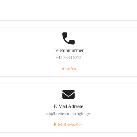
Eisenstädterstraße 18, 7091 Breitenbrunn am Neusiedler See, AUT
Auf Karte ansehen
Telefonnummer
+43 2683 5213
Anrufen
E-Mail Adresse
post@breitenbrunn.bgld.gv.at
E-Mail schreiben