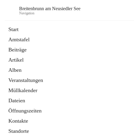
Breitenbrunn am Neusiedler See
Navigation
Start
Amtstafel
Formulare
Beiträge
18 Schnellzugriffe
Artikel
Gemeindeservice
7 Schnellzugriffe
Alben
Veranstaltungen
Müllkalender
Dateien
Öffnungszeiten
Kontakte
Standorte