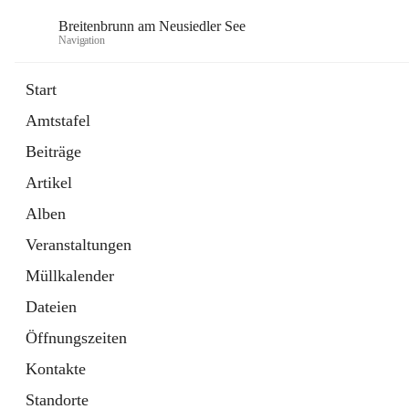
Breitenbrunn am Neusiedler See
Navigation
Start
Amtstafel
Formulare
Beiträge
18 Schnellzugriffe
Artikel
Gemeindeservice
7 Schnellzugriffe
Alben
Veranstaltungen
Müllkalender
Dateien
Öffnungszeiten
Kontakte
Standorte