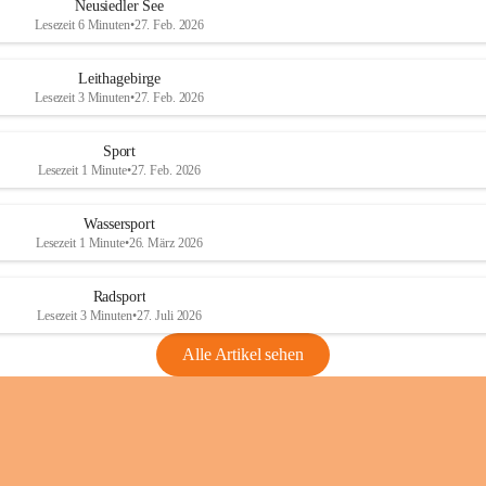
e
e
Neusiedler See
r
r
Lesezeit 6 Minuten
•
27. Feb. 2026
S
S
e
e
Leithagebirge
e
e
Lesezeit 3 Minuten
•
27. Feb. 2026
Sport
Lesezeit 1 Minute
•
27. Feb. 2026
Wassersport
Lesezeit 1 Minute
•
26. März 2026
Radsport
Lesezeit 3 Minuten
•
27. Juli 2026
Alle Artikel sehen