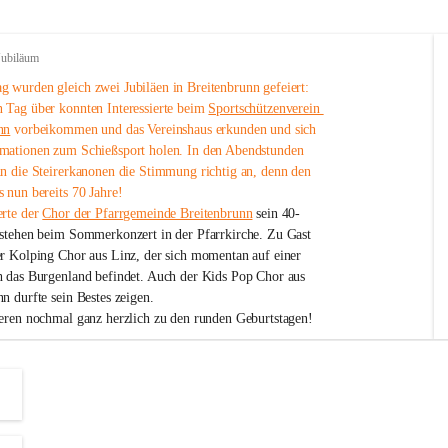
Jubiläum
 wurden gleich zwei Jubiläen in Breitenbrunn gefeiert: 
 Tag über konnten Interessierte beim 
Sportschützenverein 
nn
 vorbeikommen und das Vereinshaus erkunden und sich 
mationen zum Schießsport holen. In den Abendstunden 
nn die Steirerkanonen die Stimmung richtig an, denn den 
 nun bereits 70 Jahre!
rte der 
Chor der Pfarrgemeinde Breitenbrunn
 sein 40-
estehen beim Sommerkonzert in der Pfarrkirche. Zu Gast 
er Kolping Chor aus Linz, der sich momentan auf einer 
h das Burgenland befindet. Auch der Kids Pop Chor aus 
n durfte sein Bestes zeigen.
ieren nochmal ganz herzlich zu den runden Geburtstagen!