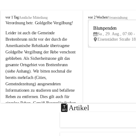
B
B
vor 1 Tag
vor 2 Wochen
Amtliche Mitteilung
Veranstaltung
r
r
Verordnung betr. Goldgelbe Vergilbung!
e
e
Blutspenden
Leider ist auch die Gemeinde 
i
i
Sa., 29. Aug., 07:00 -
t
t
Breitenbrunn nicht vor der durch die 
e
e
Amerikanische Rebzikade übertragene 
n
n
Goldgelbe Vergilbung der Rebe verschont 
b
b
geblieben. Als Sicherheitszone gilt das 
r
r
gesamte Ortsgebiet von Breitenbrunn 
u
u
(siehe Anhang). Wir bitten nochmal die 
n
n
n
n
bereits mehrfach (Cities, 
a
a
Gemeindezeitung) ausgesendeten 
m
m
Informationen zu studieren und befallene 
N
N
Reben zu entfernen. Dies gilt auch für 
e
e
einzelne Reben. Gemäß Burgenländischen 
u
u
Artikel
Weinbaugesetz sind nicht gepflegte oder 
s
s
i
i
unzulässige Weingärten zu roden! Bitte 
e
e
helfen wir zusammen um unsere Winzer 
d
d
vor den prognostizierten Ernteausfällen 
l
l
und den daraus folgenden wirtschaftlichen 