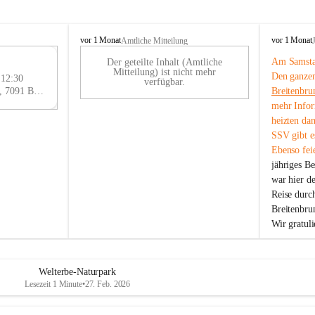
B
B
vor 1 Monat
vor 1 Monat
Amtliche Mitteilung
r
r
Am Samstag
Der geteilte Inhalt (Amtliche
e
e
29
Mitteilung) ist nicht mehr
Den ganzen
i
i
 12:30
AU
verfügbar.
t
t
Eisenstädter Straße 18, 7091 Breitenbrunn am Neusiedler See, AUT
Breitenbru
G
e
e
mehr Infor
n
n
heizten da
b
b
SSV gibt es
r
r
Ebenso feie
u
u
jähriges B
n
n
n
n
war hier d
a
a
Reise durc
m
m
Breitenbrun
N
N
Wir gratul
e
e
u
u
s
s
i
i
Welterbe-Naturpark
e
e
Lesezeit 1 Minute
•
27. Feb. 2026
d
d
l
l