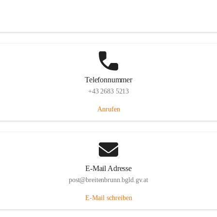
Eisenstädterstraße 18, 7091 Breitenbrunn am Neusiedler See, AUT
Auf Karte ansehen
Telefonnummer
+43 2683 5213
Anrufen
E-Mail Adresse
post@breitenbrunn.bgld.gv.at
E-Mail schreiben