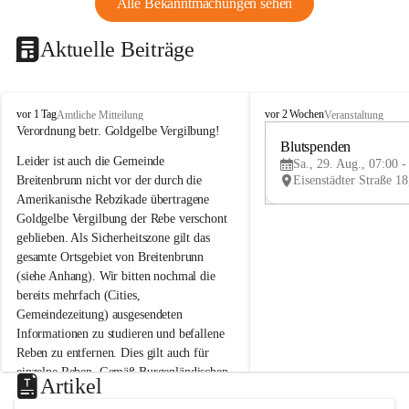
Alle Bekanntmachungen sehen
Aktuelle Beiträge
B
B
vor 1 Tag
vor 2 Wochen
Amtliche Mitteilung
Veranstaltung
r
r
Verordnung betr. Goldgelbe Vergilbung!
e
e
Blutspenden
Leider ist auch die Gemeinde 
i
i
Sa., 29. Aug., 07:00 -
t
t
Breitenbrunn nicht vor der durch die 
e
e
Amerikanische Rebzikade übertragene 
n
n
Goldgelbe Vergilbung der Rebe verschont 
b
b
geblieben. Als Sicherheitszone gilt das 
r
r
gesamte Ortsgebiet von Breitenbrunn 
u
u
(siehe Anhang). Wir bitten nochmal die 
n
n
n
n
bereits mehrfach (Cities, 
a
a
Gemeindezeitung) ausgesendeten 
m
m
Informationen zu studieren und befallene 
N
N
Reben zu entfernen. Dies gilt auch für 
e
e
einzelne Reben. Gemäß Burgenländischen 
u
u
Artikel
Weinbaugesetz sind nicht gepflegte oder 
s
s