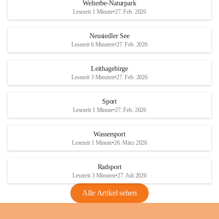
i
i
unzulässige Weingärten zu roden! Bitte 
Welterbe-Naturpark
e
e
helfen wir zusammen um unsere Winzer 
Lesezeit 1 Minute
•
27. Feb. 2026
d
d
vor den prognostizierten Ernteausfällen 
l
l
und den daraus folgenden wirtschaftlichen 
e
e
Neusiedler See
Schäden zu bewahren.
r
r
Lesezeit 6 Minuten
•
27. Feb. 2026
S
S
Verordnungen
e
e
Leithagebirge
04.08.2026
e
e
Lesezeit 3 Minuten
•
27. Feb. 2026
Maßnahmen zur Bekämpfung
der Goldgelben Vergilbung der
Sport
Rebe und der Amerikanischen
Lesezeit 1 Minute
•
27. Feb. 2026
Rebzikade
Anhang VBl. EU Nr. 18
Wassersport
_2026
Lesezeit 1 Minute
•
26. März 2026
1 Seite
•
1,4 MB
Radsport
VBl. EU Nr. 18_2026
Lesezeit 3 Minuten
•
27. Juli 2026
2 Seiten
•
2,1 MB
Alle Artikel sehen