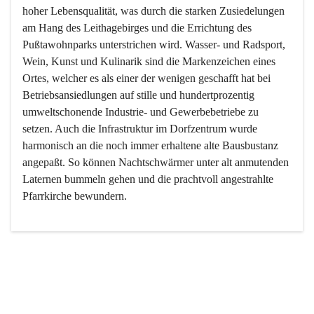
hoher Lebensqualität, was durch die starken Zusiedelungen 
am Hang des Leithagebirges und die Errichtung des 
Pußtawohnparks unterstrichen wird. Wasser- und Radsport, 
Wein, Kunst und Kulinarik sind die Markenzeichen eines 
Ortes, welcher es als einer der wenigen geschafft hat bei 
Betriebsansiedlungen auf stille und hundertprozentig 
umweltschonende Industrie- und Gewerbebetriebe zu 
setzen. Auch die Infrastruktur im Dorfzentrum wurde 
harmonisch an die noch immer erhaltene alte Bausbustanz 
angepaßt. So können Nachtschwärmer unter alt anmutenden 
Laternen bummeln gehen und die prachtvoll angestrahlte 
Pfarrkirche bewundern.

Der Weinbau dominert heute nicht mehr, ist aber integrativer 
Bestandteil der Kultur des Ortes, da man hier schon lange 
von Massenweinbau auf Qualitätsweinbau umgestellt hat. 
So ist es auch nicht verwunderlich, dass eines der historisch 
wertvollsten Gebäude die Ortsvinothek beherbergt und dass 
der Kellering ein beliebtes Ziel darstellt.
