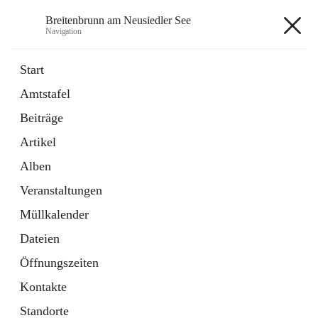
Breitenbrunn am Neusiedler See
Navigation
Breitenbrunn am Neusiedler See
Start
Amtstafel
Formulare
Beiträge
18 Schnellzugriffe
Artikel
Gemeindeservice
7 Schnellzugriffe
Alben
Veranstaltungen
+7
Müllkalender
Dateien
Öffnungszeiten
Kontakte
Hauptadresse
Standorte