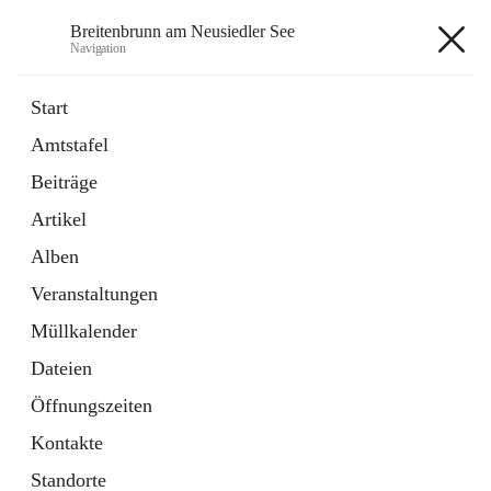
Breitenbrunn am Neusiedler See
Navigation
Breitenbrunn am Neusiedler See
Start
Amtstafel
Formulare
Beiträge
18 Schnellzugriffe
Artikel
Gemeindeservice
7 Schnellzugriffe
Alben
Veranstaltungen
+7
Müllkalender
Dateien
Öffnungszeiten
Kontakte
Hauptadresse
Standorte