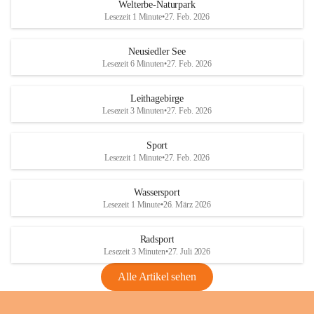
i
i
unzulässige Weingärten zu roden! Bitte 
Welterbe-Naturpark
e
e
helfen wir zusammen um unsere Winzer 
Lesezeit 1 Minute
•
27. Feb. 2026
d
d
vor den prognostizierten Ernteausfällen 
l
l
und den daraus folgenden wirtschaftlichen 
e
e
Neusiedler See
Schäden zu bewahren.
r
r
Lesezeit 6 Minuten
•
27. Feb. 2026
S
S
Verordnungen
e
e
Leithagebirge
04.08.2026
e
e
Lesezeit 3 Minuten
•
27. Feb. 2026
Maßnahmen zur Bekämpfung
der Goldgelben Vergilbung der
Sport
Rebe und der Amerikanischen
Lesezeit 1 Minute
•
27. Feb. 2026
Rebzikade
Anhang VBl. EU Nr. 18
Wassersport
_2026
Lesezeit 1 Minute
•
26. März 2026
1 Seite
•
1,4 MB
Radsport
VBl. EU Nr. 18_2026
Lesezeit 3 Minuten
•
27. Juli 2026
2 Seiten
•
2,1 MB
Alle Artikel sehen