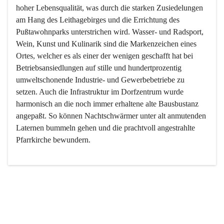
hoher Lebensqualität, was durch die starken Zusiedelungen 
am Hang des Leithagebirges und die Errichtung des 
Pußtawohnparks unterstrichen wird. Wasser- und Radsport, 
Wein, Kunst und Kulinarik sind die Markenzeichen eines 
Ortes, welcher es als einer der wenigen geschafft hat bei 
Betriebsansiedlungen auf stille und hundertprozentig 
umweltschonende Industrie- und Gewerbebetriebe zu 
setzen. Auch die Infrastruktur im Dorfzentrum wurde 
harmonisch an die noch immer erhaltene alte Bausbustanz 
angepaßt. So können Nachtschwärmer unter alt anmutenden 
Laternen bummeln gehen und die prachtvoll angestrahlte 
Pfarrkirche bewundern.

Der Weinbau dominert heute nicht mehr, ist aber integrativer 
Bestandteil der Kultur des Ortes, da man hier schon lange 
von Massenweinbau auf Qualitätsweinbau umgestellt hat. 
So ist es auch nicht verwunderlich, dass eines der historisch 
wertvollsten Gebäude die Ortsvinothek beherbergt und dass 
der Kellering ein beliebtes Ziel darstellt.
