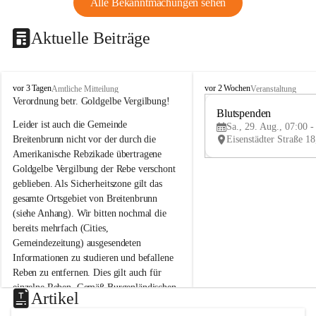
Alle Bekanntmachungen sehen
Aktuelle Beiträge
B
B
vor 3 Tagen
vor 2 Wochen
Amtliche Mitteilung
Veranstaltung
r
r
Verordnung betr. Goldgelbe Vergilbung!
e
e
Blutspenden
Leider ist auch die Gemeinde 
i
i
Sa., 29. Aug., 07:00 -
t
t
Breitenbrunn nicht vor der durch die 
e
e
Amerikanische Rebzikade übertragene 
n
n
Goldgelbe Vergilbung der Rebe verschont 
b
b
geblieben. Als Sicherheitszone gilt das 
r
r
gesamte Ortsgebiet von Breitenbrunn 
u
u
(siehe Anhang). Wir bitten nochmal die 
n
n
n
n
bereits mehrfach (Cities, 
a
a
Gemeindezeitung) ausgesendeten 
m
m
Informationen zu studieren und befallene 
N
N
Reben zu entfernen. Dies gilt auch für 
e
e
einzelne Reben. Gemäß Burgenländischen 
u
u
Artikel
Weinbaugesetz sind nicht gepflegte oder 
s
s