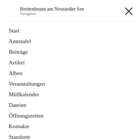
Breitenbrunn am Neusiedler See
Navigation
Breitenbrunn am Neusiedler See
Start
Amtstafel
Formulare
Beiträge
18 Schnellzugriffe
Artikel
Gemeindeservice
7 Schnellzugriffe
Alben
Veranstaltungen
+7
Müllkalender
Dateien
Öffnungszeiten
Kontakte
Hauptadresse
Standorte