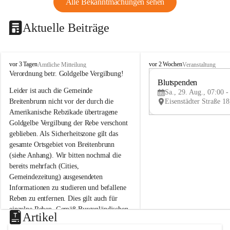
Alle Bekanntmachungen sehen
Aktuelle Beiträge
B
B
vor 3 Tagen
vor 2 Wochen
Amtliche Mitteilung
Veranstaltung
r
r
Verordnung betr. Goldgelbe Vergilbung!
e
e
Blutspenden
Leider ist auch die Gemeinde 
i
i
Sa., 29. Aug., 07:00 -
t
t
Breitenbrunn nicht vor der durch die 
e
e
Amerikanische Rebzikade übertragene 
n
n
Goldgelbe Vergilbung der Rebe verschont 
b
b
geblieben. Als Sicherheitszone gilt das 
r
r
gesamte Ortsgebiet von Breitenbrunn 
u
u
(siehe Anhang). Wir bitten nochmal die 
n
n
n
n
bereits mehrfach (Cities, 
a
a
Gemeindezeitung) ausgesendeten 
m
m
Informationen zu studieren und befallene 
N
N
Reben zu entfernen. Dies gilt auch für 
e
e
einzelne Reben. Gemäß Burgenländischen 
u
u
Artikel
Weinbaugesetz sind nicht gepflegte oder 
s
s