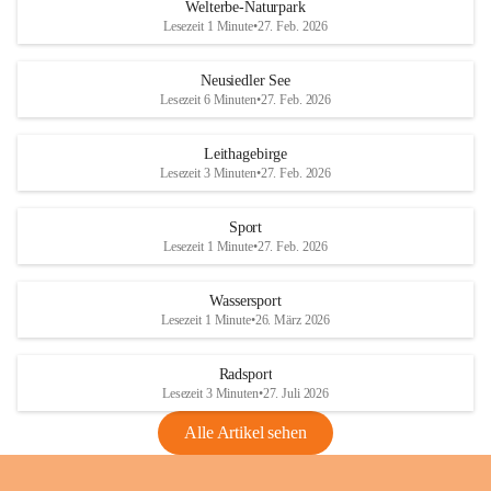
i
i
unzulässige Weingärten zu roden! Bitte 
Welterbe-Naturpark
e
e
helfen wir zusammen um unsere Winzer 
Lesezeit 1 Minute
•
27. Feb. 2026
d
d
vor den prognostizierten Ernteausfällen 
l
l
und den daraus folgenden wirtschaftlichen 
e
e
Neusiedler See
Schäden zu bewahren.
r
r
Lesezeit 6 Minuten
•
27. Feb. 2026
S
S
Verordnungen
e
e
Leithagebirge
04.08.2026
e
e
Lesezeit 3 Minuten
•
27. Feb. 2026
Maßnahmen zur Bekämpfung
der Goldgelben Vergilbung der
Sport
Rebe und der Amerikanischen
Lesezeit 1 Minute
•
27. Feb. 2026
Rebzikade
Anhang VBl. EU Nr. 18
Wassersport
_2026
Lesezeit 1 Minute
•
26. März 2026
1 Seite
•
1,4 MB
Radsport
VBl. EU Nr. 18_2026
Lesezeit 3 Minuten
•
27. Juli 2026
2 Seiten
•
2,1 MB
Alle Artikel sehen