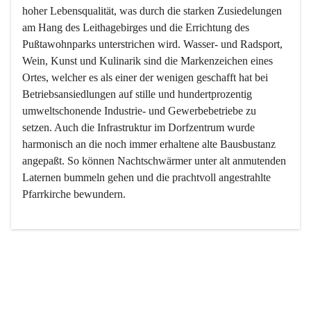
hoher Lebensqualität, was durch die starken Zusiedelungen 
am Hang des Leithagebirges und die Errichtung des 
Pußtawohnparks unterstrichen wird. Wasser- und Radsport, 
Wein, Kunst und Kulinarik sind die Markenzeichen eines 
Ortes, welcher es als einer der wenigen geschafft hat bei 
Betriebsansiedlungen auf stille und hundertprozentig 
umweltschonende Industrie- und Gewerbebetriebe zu 
setzen. Auch die Infrastruktur im Dorfzentrum wurde 
harmonisch an die noch immer erhaltene alte Bausbustanz 
angepaßt. So können Nachtschwärmer unter alt anmutenden 
Laternen bummeln gehen und die prachtvoll angestrahlte 
Pfarrkirche bewundern.

Der Weinbau dominert heute nicht mehr, ist aber integrativer 
Bestandteil der Kultur des Ortes, da man hier schon lange 
von Massenweinbau auf Qualitätsweinbau umgestellt hat. 
So ist es auch nicht verwunderlich, dass eines der historisch 
wertvollsten Gebäude die Ortsvinothek beherbergt und dass 
der Kellering ein beliebtes Ziel darstellt.
