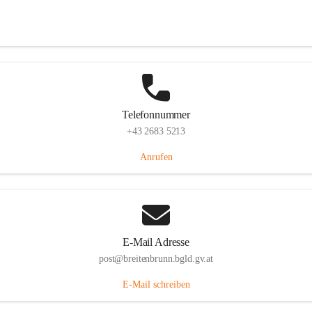
Eisenstädterstraße 18, 7091 Breitenbrunn am Neusiedler See, AUT
Auf Karte ansehen
Telefonnummer
+43 2683 5213
Anrufen
E-Mail Adresse
post@breitenbrunn.bgld.gv.at
E-Mail schreiben