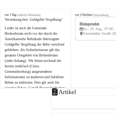
B
B
vor 1 Tag
vor 2 Wochen
Amtliche Mitteilung
Veranstaltung
r
r
Verordnung betr. Goldgelbe Vergilbung!
e
e
Blutspenden
Leider ist auch die Gemeinde 
i
i
Sa., 29. Aug., 07:00 -
t
t
Breitenbrunn nicht vor der durch die 
e
e
Amerikanische Rebzikade übertragene 
n
n
Goldgelbe Vergilbung der Rebe verschont 
b
b
geblieben. Als Sicherheitszone gilt das 
r
r
gesamte Ortsgebiet von Breitenbrunn 
u
u
(siehe Anhang). Wir bitten nochmal die 
n
n
n
n
bereits mehrfach (Cities, 
a
a
Gemeindezeitung) ausgesendeten 
m
m
Informationen zu studieren und befallene 
N
N
Reben zu entfernen. Dies gilt auch für 
e
e
einzelne Reben. Gemäß Burgenländischen 
u
u
Artikel
Weinbaugesetz sind nicht gepflegte oder 
s
s
i
i
unzulässige Weingärten zu roden! Bitte 
e
e
helfen wir zusammen um unsere Winzer 
d
d
vor den prognostizierten Ernteausfällen 
l
l
und den daraus folgenden wirtschaftlichen 