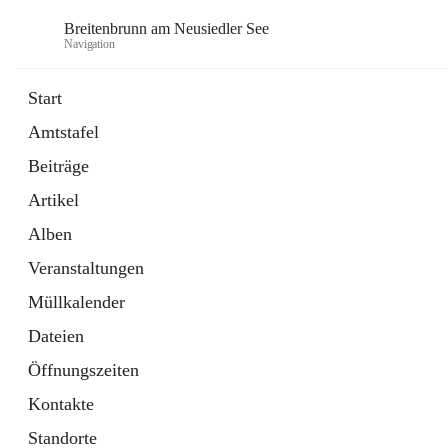
Breitenbrunn am Neusiedler See
Navigation
Start
Amtstafel
Formulare
Beiträge
18 Schnellzugriffe
Artikel
Gemeindeservice
7 Schnellzugriffe
Alben
Veranstaltungen
Müllkalender
Dateien
Öffnungszeiten
Kontakte
Standorte