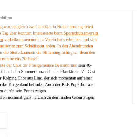
Jubiläum
 wurden gleich zwei Jubiläen in Breitenbrunn gefeiert: 
 Tag über konnten Interessierte beim 
Sportschützenverein 
nn
 vorbeikommen und das Vereinshaus erkunden und sich 
mationen zum Schießsport holen. In den Abendstunden 
nn die Steirerkanonen die Stimmung richtig an, denn den 
 nun bereits 70 Jahre!
rte der 
Chor der Pfarrgemeinde Breitenbrunn
 sein 40-
estehen beim Sommerkonzert in der Pfarrkirche. Zu Gast 
er Kolping Chor aus Linz, der sich momentan auf einer 
h das Burgenland befindet. Auch der Kids Pop Chor aus 
n durfte sein Bestes zeigen.
ieren nochmal ganz herzlich zu den runden Geburtstagen!