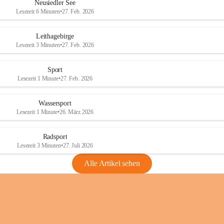
e
e
Neusiedler See
r
r
Lesezeit 6 Minuten
•
27. Feb. 2026
S
S
e
e
Leithagebirge
e
e
Lesezeit 3 Minuten
•
27. Feb. 2026
Sport
Lesezeit 1 Minute
•
27. Feb. 2026
Wassersport
Lesezeit 1 Minute
•
26. März 2026
Radsport
Lesezeit 3 Minuten
•
27. Juli 2026
Alle Artikel sehen