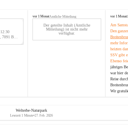
B
B
vor 1 Monat
vor 1 Monat
Amtliche Mitteilung
r
r
Am Samstag
Der geteilte Inhalt (Amtliche
e
e
29
Mitteilung) ist nicht mehr
Den ganzen
i
i
 12:30
AU
verfügbar.
t
t
Eisenstädter Straße 18, 7091 Breitenbrunn am Neusiedler See, AUT
Breitenbru
G
e
e
mehr Infor
n
n
heizten da
b
b
SSV gibt es
r
r
Ebenso feie
u
u
jähriges B
n
n
n
n
war hier d
a
a
Reise durc
m
m
Breitenbrun
N
N
Wir gratul
e
e
u
u
s
s
i
i
Welterbe-Naturpark
e
e
Lesezeit 1 Minute
•
27. Feb. 2026
d
d
l
l