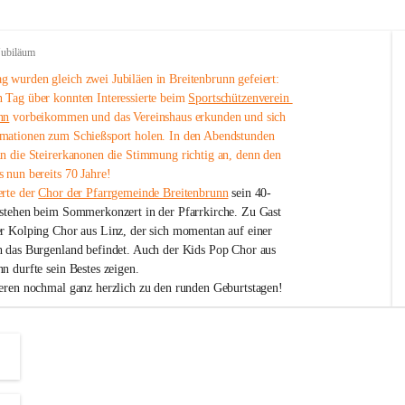
Jubiläum
 wurden gleich zwei Jubiläen in Breitenbrunn gefeiert: 
 Tag über konnten Interessierte beim 
Sportschützenverein 
nn
 vorbeikommen und das Vereinshaus erkunden und sich 
mationen zum Schießsport holen. In den Abendstunden 
nn die Steirerkanonen die Stimmung richtig an, denn den 
 nun bereits 70 Jahre!
rte der 
Chor der Pfarrgemeinde Breitenbrunn
 sein 40-
estehen beim Sommerkonzert in der Pfarrkirche. Zu Gast 
er Kolping Chor aus Linz, der sich momentan auf einer 
h das Burgenland befindet. Auch der Kids Pop Chor aus 
n durfte sein Bestes zeigen.
ieren nochmal ganz herzlich zu den runden Geburtstagen!