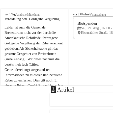
B
B
vor 1 Tag
vor 2 Wochen
Amtliche Mitteilung
Veranstaltung
r
r
Verordnung betr. Goldgelbe Vergilbung!
e
e
Blutspenden
Leider ist auch die Gemeinde 
i
i
Sa., 29. Aug., 07:00 -
t
t
Breitenbrunn nicht vor der durch die 
e
e
Amerikanische Rebzikade übertragene 
n
n
Goldgelbe Vergilbung der Rebe verschont 
b
b
geblieben. Als Sicherheitszone gilt das 
r
r
gesamte Ortsgebiet von Breitenbrunn 
u
u
(siehe Anhang). Wir bitten nochmal die 
n
n
n
n
bereits mehrfach (Cities, 
a
a
Gemeindezeitung) ausgesendeten 
m
m
Informationen zu studieren und befallene 
N
N
Reben zu entfernen. Dies gilt auch für 
e
e
einzelne Reben. Gemäß Burgenländischen 
u
u
Artikel
Weinbaugesetz sind nicht gepflegte oder 
s
s
i
i
unzulässige Weingärten zu roden! Bitte 
e
e
helfen wir zusammen um unsere Winzer 
d
d
vor den prognostizierten Ernteausfällen 
l
l
und den daraus folgenden wirtschaftlichen 