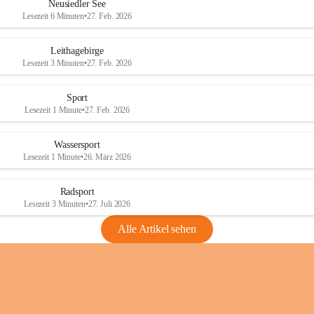
e
e
Neusiedler See
r
r
Lesezeit 6 Minuten
•
27. Feb. 2026
S
S
e
e
Leithagebirge
e
e
Lesezeit 3 Minuten
•
27. Feb. 2026
Sport
Lesezeit 1 Minute
•
27. Feb. 2026
Wassersport
Lesezeit 1 Minute
•
26. März 2026
Radsport
Lesezeit 3 Minuten
•
27. Juli 2026
Alle Artikel sehen