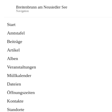
Breitenbrunn am Neusiedler See
Navigation
Start
Amtstafel
Formulare
Beiträge
18 Schnellzugriffe
Artikel
Gemeindeservice
7 Schnellzugriffe
Alben
Veranstaltungen
Müllkalender
Dateien
Öffnungszeiten
Kontakte
Standorte