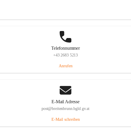
Eisenstädterstraße 18, 7091 Breitenbrunn am Neusiedler See, AUT
Auf Karte ansehen
Telefonnummer
+43 2683 5213
Anrufen
E-Mail Adresse
post@breitenbrunn.bgld.gv.at
E-Mail schreiben