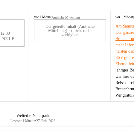
B
B
vor 1 Monat
vor 1 Monat
Amtliche Mitteilung
r
r
Am Samstag
Der geteilte Inhalt (Amtliche
e
e
29
Mitteilung) ist nicht mehr
Den ganzen
i
i
 12:30
AU
verfügbar.
t
t
Eisenstädter Straße 18, 7091 Breitenbrunn am Neusiedler See, AUT
Breitenbru
G
e
e
mehr Infor
n
n
heizten da
b
b
SSV gibt es
r
r
Ebenso feie
u
u
jähriges B
n
n
n
n
war hier d
a
a
Reise durc
m
m
Breitenbrun
N
N
Wir gratul
e
e
u
u
s
s
i
i
Welterbe-Naturpark
e
e
Lesezeit 1 Minute
•
27. Feb. 2026
d
d
l
l