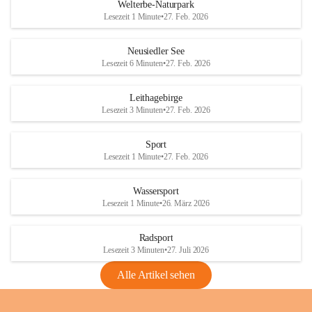
i
i
unzulässige Weingärten zu roden! Bitte 
Welterbe-Naturpark
e
e
helfen wir zusammen um unsere Winzer 
Lesezeit 1 Minute
•
27. Feb. 2026
d
d
vor den prognostizierten Ernteausfällen 
l
l
und den daraus folgenden wirtschaftlichen 
e
e
Neusiedler See
Schäden zu bewahren.
r
r
Lesezeit 6 Minuten
•
27. Feb. 2026
S
S
Verordnungen
e
e
Leithagebirge
04.08.2026
e
e
Lesezeit 3 Minuten
•
27. Feb. 2026
Maßnahmen zur Bekämpfung
der Goldgelben Vergilbung der
Sport
Rebe und der Amerikanischen
Lesezeit 1 Minute
•
27. Feb. 2026
Rebzikade
Anhang VBl. EU Nr. 18
Wassersport
_2026
Lesezeit 1 Minute
•
26. März 2026
1 Seite
•
1,4 MB
Radsport
VBl. EU Nr. 18_2026
Lesezeit 3 Minuten
•
27. Juli 2026
2 Seiten
•
2,1 MB
Alle Artikel sehen