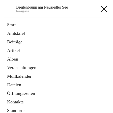
Breitenbrunn am Neusiedler See
Navigation
Breitenbrunn am Neusiedler See
Start
Amtstafel
Formulare
Beiträge
18 Schnellzugriffe
Artikel
Gemeindeservice
7 Schnellzugriffe
Alben
Veranstaltungen
+7
Müllkalender
Dateien
Öffnungszeiten
Kontakte
Hauptadresse
Standorte