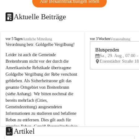
Alle Bekanntmachungen sehen
Aktuelle Beiträge
B
B
vor 5 Tagen
vor 3 Wochen
Amtliche Mitteilung
Veranstaltung
r
r
Verordnung betr. Goldgelbe Vergilbung!
e
e
Blutspenden
Leider ist auch die Gemeinde 
i
i
Sa., 29. Aug., 07:00 -
t
t
Breitenbrunn nicht vor der durch die 
e
e
Amerikanische Rebzikade übertragene 
n
n
Goldgelbe Vergilbung der Rebe verschont 
b
b
geblieben. Als Sicherheitszone gilt das 
r
r
gesamte Ortsgebiet von Breitenbrunn 
u
u
(siehe Anhang). Wir bitten nochmal die 
n
n
n
n
bereits mehrfach (Cities, 
a
a
Gemeindezeitung) ausgesendeten 
m
m
Informationen zu studieren und befallene 
N
N
Reben zu entfernen. Dies gilt auch für 
e
e
einzelne Reben. Gemäß Burgenländischen 
u
u
Artikel
Weinbaugesetz sind nicht gepflegte oder 
s
s