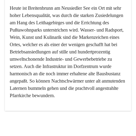
Heute ist Breitenbrunn am Neusiedler See ein Ort mit sehr 
hoher Lebensqualität, was durch die starken Zusiedelungen 
am Hang des Leithagebirges und die Errichtung des 
Pußtawohnparks unterstrichen wird. Wasser- und Radsport, 
Wein, Kunst und Kulinarik sind die Markenzeichen eines 
Ortes, welcher es als einer der wenigen geschafft hat bei 
Betriebsansiedlungen auf stille und hundertprozentig 
umweltschonende Industrie- und Gewerbebetriebe zu 
setzen. Auch die Infrastruktur im Dorfzentrum wurde 
harmonisch an die noch immer erhaltene alte Bausbustanz 
angepaßt. So können Nachtschwärmer unter alt anmutenden 
Laternen bummeln gehen und die prachtvoll angestrahlte 
Pfarrkirche bewundern.

Der Weinbau dominert heute nicht mehr, ist aber integrativer 
Bestandteil der Kultur des Ortes, da man hier schon lange 
von Massenweinbau auf Qualitätsweinbau umgestellt hat. 
So ist es auch nicht verwunderlich, dass eines der historisch 