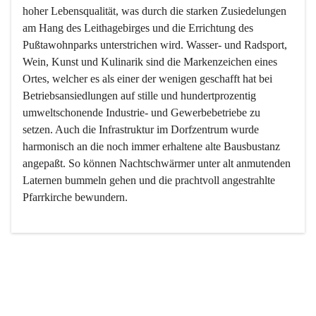
hoher Lebensqualität, was durch die starken Zusiedelungen 
am Hang des Leithagebirges und die Errichtung des 
Pußtawohnparks unterstrichen wird. Wasser- und Radsport, 
Wein, Kunst und Kulinarik sind die Markenzeichen eines 
Ortes, welcher es als einer der wenigen geschafft hat bei 
Betriebsansiedlungen auf stille und hundertprozentig 
umweltschonende Industrie- und Gewerbebetriebe zu 
setzen. Auch die Infrastruktur im Dorfzentrum wurde 
harmonisch an die noch immer erhaltene alte Bausbustanz 
angepaßt. So können Nachtschwärmer unter alt anmutenden 
Laternen bummeln gehen und die prachtvoll angestrahlte 
Pfarrkirche bewundern.

Der Weinbau dominert heute nicht mehr, ist aber integrativer 
Bestandteil der Kultur des Ortes, da man hier schon lange 
von Massenweinbau auf Qualitätsweinbau umgestellt hat. 
So ist es auch nicht verwunderlich, dass eines der historisch 
wertvollsten Gebäude die Ortsvinothek beherbergt und dass 
der Kellering ein beliebtes Ziel darstellt.
