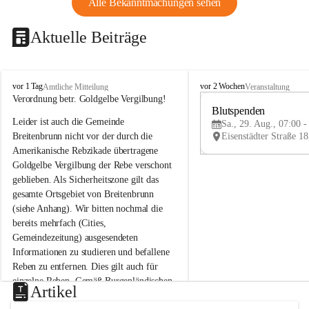
Alle Bekanntmachungen sehen
Aktuelle Beiträge
B
B
vor 1 Tag
vor 2 Wochen
Amtliche Mitteilung
Veranstaltung
r
r
Verordnung betr. Goldgelbe Vergilbung!
e
e
Blutspenden
Leider ist auch die Gemeinde 
i
i
Sa., 29. Aug., 07:00 -
t
t
Breitenbrunn nicht vor der durch die 
e
e
Amerikanische Rebzikade übertragene 
n
n
Goldgelbe Vergilbung der Rebe verschont 
b
b
geblieben. Als Sicherheitszone gilt das 
r
r
gesamte Ortsgebiet von Breitenbrunn 
u
u
(siehe Anhang). Wir bitten nochmal die 
n
n
n
n
bereits mehrfach (Cities, 
a
a
Gemeindezeitung) ausgesendeten 
m
m
Informationen zu studieren und befallene 
N
N
Reben zu entfernen. Dies gilt auch für 
e
e
einzelne Reben. Gemäß Burgenländischen 
u
u
Artikel
Weinbaugesetz sind nicht gepflegte oder 
s
s