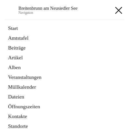
Breitenbrunn am Neusiedler See
Navigation
Breitenbrunn am Neusiedler See
Start
Amtstafel
Formulare
Beiträge
18 Schnellzugriffe
Artikel
Gemeindeservice
7 Schnellzugriffe
Alben
Veranstaltungen
+7
Müllkalender
Dateien
Öffnungszeiten
Kontakte
Hauptadresse
Standorte