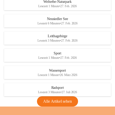
i
i
unzulässige Weingärten zu roden! Bitte 
Welterbe-Naturpark
e
e
helfen wir zusammen um unsere Winzer 
Lesezeit 1 Minute
•
27. Feb. 2026
d
d
vor den prognostizierten Ernteausfällen 
l
l
und den daraus folgenden wirtschaftlichen 
e
e
Neusiedler See
Schäden zu bewahren.
r
r
Lesezeit 6 Minuten
•
27. Feb. 2026
S
S
Verordnungen
e
e
Leithagebirge
04.08.2026
e
e
Lesezeit 3 Minuten
•
27. Feb. 2026
Maßnahmen zur Bekämpfung
der Goldgelben Vergilbung der
Sport
Rebe und der Amerikanischen
Lesezeit 1 Minute
•
27. Feb. 2026
Rebzikade
Anhang VBl. EU Nr. 18
Wassersport
_2026
Lesezeit 1 Minute
•
26. März 2026
1 Seite
•
1,4 MB
Radsport
VBl. EU Nr. 18_2026
Lesezeit 3 Minuten
•
27. Juli 2026
2 Seiten
•
2,1 MB
Alle Artikel sehen