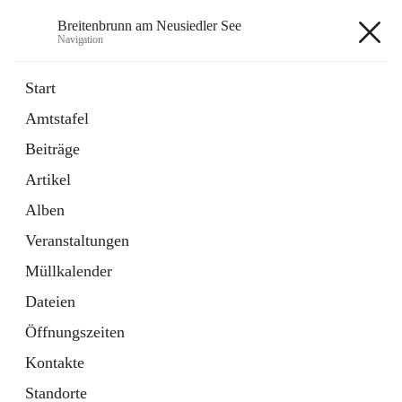
Breitenbrunn am Neusiedler See
Navigation
Breitenbrunn am Neusiedler See
Start
Amtstafel
Formulare
Beiträge
18 Schnellzugriffe
Artikel
Gemeindeservice
7 Schnellzugriffe
Alben
Veranstaltungen
+7
Müllkalender
Dateien
Öffnungszeiten
Kontakte
Hauptadresse
Standorte