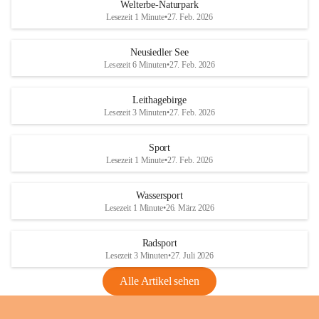
i
i
unzulässige Weingärten zu roden! Bitte 
Welterbe-Naturpark
e
e
helfen wir zusammen um unsere Winzer 
Lesezeit 1 Minute
•
27. Feb. 2026
d
d
vor den prognostizierten Ernteausfällen 
l
l
und den daraus folgenden wirtschaftlichen 
e
e
Neusiedler See
Schäden zu bewahren.
r
r
Lesezeit 6 Minuten
•
27. Feb. 2026
S
S
Verordnungen
e
e
Leithagebirge
04.08.2026
e
e
Lesezeit 3 Minuten
•
27. Feb. 2026
Maßnahmen zur Bekämpfung
der Goldgelben Vergilbung der
Sport
Rebe und der Amerikanischen
Lesezeit 1 Minute
•
27. Feb. 2026
Rebzikade
Anhang VBl. EU Nr. 18
Wassersport
_2026
Lesezeit 1 Minute
•
26. März 2026
1 Seite
•
1,4 MB
Radsport
VBl. EU Nr. 18_2026
Lesezeit 3 Minuten
•
27. Juli 2026
2 Seiten
•
2,1 MB
Alle Artikel sehen