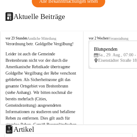
Alle Bekanntmachungen sehen
Aktuelle Beiträge
B
B
vor 23 Stunden
vor 2 Wochen
Amtliche Mitteilung
Veranstaltung
r
r
Verordnung betr. Goldgelbe Vergilbung!
e
e
Blutspenden
Leider ist auch die Gemeinde 
i
i
Sa., 29. Aug., 07:00 -
t
t
Breitenbrunn nicht vor der durch die 
e
e
Amerikanische Rebzikade übertragene 
n
n
Goldgelbe Vergilbung der Rebe verschont 
b
b
geblieben. Als Sicherheitszone gilt das 
r
r
gesamte Ortsgebiet von Breitenbrunn 
u
u
(siehe Anhang). Wir bitten nochmal die 
n
n
n
n
bereits mehrfach (Cities, 
a
a
Gemeindezeitung) ausgesendeten 
m
m
Informationen zu studieren und befallene 
N
N
Reben zu entfernen. Dies gilt auch für 
e
e
einzelne Reben. Gemäß Burgenländischen 
u
u
Artikel
Weinbaugesetz sind nicht gepflegte oder 
s
s