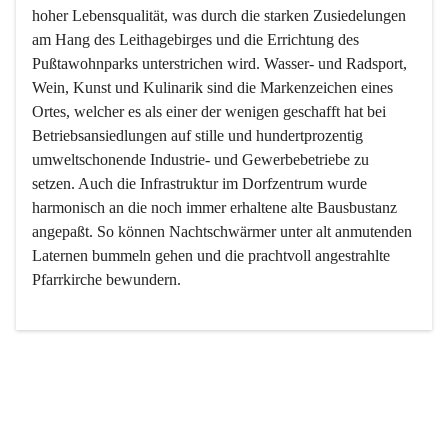
hoher Lebensqualität, was durch die starken Zusiedelungen 
am Hang des Leithagebirges und die Errichtung des 
Pußtawohnparks unterstrichen wird. Wasser- und Radsport, 
Wein, Kunst und Kulinarik sind die Markenzeichen eines 
Ortes, welcher es als einer der wenigen geschafft hat bei 
Betriebsansiedlungen auf stille und hundertprozentig 
umweltschonende Industrie- und Gewerbebetriebe zu 
setzen. Auch die Infrastruktur im Dorfzentrum wurde 
harmonisch an die noch immer erhaltene alte Bausbustanz 
angepaßt. So können Nachtschwärmer unter alt anmutenden 
Laternen bummeln gehen und die prachtvoll angestrahlte 
Pfarrkirche bewundern.

Der Weinbau dominert heute nicht mehr, ist aber integrativer 
Bestandteil der Kultur des Ortes, da man hier schon lange 
von Massenweinbau auf Qualitätsweinbau umgestellt hat. 
So ist es auch nicht verwunderlich, dass eines der historisch 
wertvollsten Gebäude die Ortsvinothek beherbergt und dass 
der Kellering ein beliebtes Ziel darstellt.
