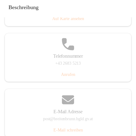
Eisenstädterstraße 18, 7091 Breitenbrunn am Neusiedler
Beschreibung
See, AUT
Auf Karte ansehen
Telefonnummer
+43 2683 5213
Anrufen
E-Mail Adresse
post@breitenbrunn.bgld.gv.at
E-Mail schreiben