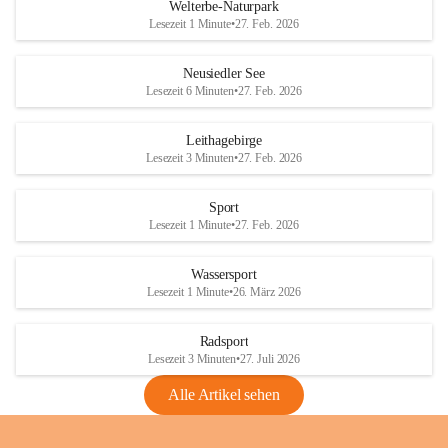
i
i
unzulässige Weingärten zu roden! Bitte 
Welterbe-Naturpark
e
e
helfen wir zusammen um unsere Winzer 
Lesezeit 1 Minute
•
27. Feb. 2026
d
d
vor den prognostizierten Ernteausfällen 
l
l
und den daraus folgenden wirtschaftlichen 
e
e
Neusiedler See
Schäden zu bewahren.
r
r
Lesezeit 6 Minuten
•
27. Feb. 2026
S
S
Verordnungen
e
e
Leithagebirge
04.08.2026
e
e
Lesezeit 3 Minuten
•
27. Feb. 2026
Maßnahmen zur Bekämpfung
der Goldgelben Vergilbung der
Sport
Rebe und der Amerikanischen
Lesezeit 1 Minute
•
27. Feb. 2026
Rebzikade
Anhang VBl. EU Nr. 18
Wassersport
_2026
Lesezeit 1 Minute
•
26. März 2026
1 Seite
•
1,4 MB
Radsport
VBl. EU Nr. 18_2026
Lesezeit 3 Minuten
•
27. Juli 2026
2 Seiten
•
2,1 MB
Alle Artikel sehen