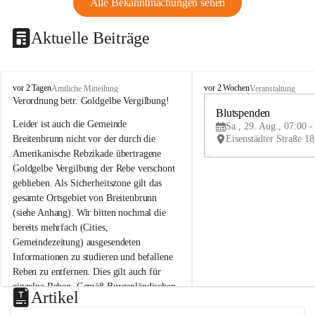
Alle Bekanntmachungen sehen
Aktuelle Beiträge
B
B
vor 2 Tagen
vor 2 Wochen
Amtliche Mitteilung
Veranstaltung
r
r
Verordnung betr. Goldgelbe Vergilbung!
e
e
Blutspenden
Leider ist auch die Gemeinde 
i
i
Sa., 29. Aug., 07:00 -
t
t
Breitenbrunn nicht vor der durch die 
e
e
Amerikanische Rebzikade übertragene 
n
n
Goldgelbe Vergilbung der Rebe verschont 
b
b
geblieben. Als Sicherheitszone gilt das 
r
r
gesamte Ortsgebiet von Breitenbrunn 
u
u
(siehe Anhang). Wir bitten nochmal die 
n
n
n
n
bereits mehrfach (Cities, 
a
a
Gemeindezeitung) ausgesendeten 
m
m
Informationen zu studieren und befallene 
N
N
Reben zu entfernen. Dies gilt auch für 
e
e
einzelne Reben. Gemäß Burgenländischen 
u
u
Artikel
Weinbaugesetz sind nicht gepflegte oder 
s
s