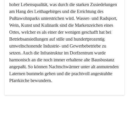
hoher Lebensqualität, was durch die starken Zusiedelungen 
am Hang des Leithagebirges und die Errichtung des 
Pußtawohnparks unterstrichen wird. Wasser- und Radsport, 
Wein, Kunst und Kulinarik sind die Markenzeichen eines 
Ortes, welcher es als einer der wenigen geschafft hat bei 
Betriebsansiedlungen auf stille und hundertprozentig 
umweltschonende Industrie- und Gewerbebetriebe zu 
setzen. Auch die Infrastruktur im Dorfzentrum wurde 
harmonisch an die noch immer erhaltene alte Bausbustanz 
angepaßt. So können Nachtschwärmer unter alt anmutenden 
Laternen bummeln gehen und die prachtvoll angestrahlte 
Pfarrkirche bewundern.

Der Weinbau dominert heute nicht mehr, ist aber integrativer 
Bestandteil der Kultur des Ortes, da man hier schon lange 
von Massenweinbau auf Qualitätsweinbau umgestellt hat. 
So ist es auch nicht verwunderlich, dass eines der historisch 
wertvollsten Gebäude die Ortsvinothek beherbergt und dass 
der Kellering ein beliebtes Ziel darstellt.
