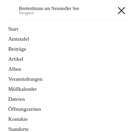
Breitenbrunn am Neusiedler See
Navigation
Breitenbrunn am Neusiedler See
Start
Amtstafel
Formulare
Beiträge
18 Schnellzugriffe
Artikel
Gemeindeservice
7 Schnellzugriffe
Alben
Veranstaltungen
+7
Müllkalender
Dateien
Öffnungszeiten
Kontakte
Hauptadresse
Standorte