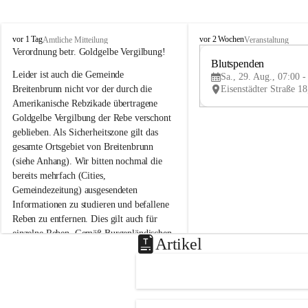
B
B
vor 1 Tag
vor 2 Wochen
Amtliche Mitteilung
Veranstaltung
r
r
Verordnung betr. Goldgelbe Vergilbung!
e
e
Blutspenden
Leider ist auch die Gemeinde 
i
i
Sa., 29. Aug., 07:00 -
t
t
Breitenbrunn nicht vor der durch die 
e
e
Amerikanische Rebzikade übertragene 
n
n
Goldgelbe Vergilbung der Rebe verschont 
b
b
geblieben. Als Sicherheitszone gilt das 
r
r
gesamte Ortsgebiet von Breitenbrunn 
u
u
(siehe Anhang). Wir bitten nochmal die 
n
n
n
n
bereits mehrfach (Cities, 
a
a
Gemeindezeitung) ausgesendeten 
m
m
Informationen zu studieren und befallene 
N
N
Reben zu entfernen. Dies gilt auch für 
e
e
einzelne Reben. Gemäß Burgenländischen 
u
u
Artikel
Weinbaugesetz sind nicht gepflegte oder 
s
s
i
i
unzulässige Weingärten zu roden! Bitte 
e
e
helfen wir zusammen um unsere Winzer 
d
d
vor den prognostizierten Ernteausfällen 
l
l
und den daraus folgenden wirtschaftlichen 