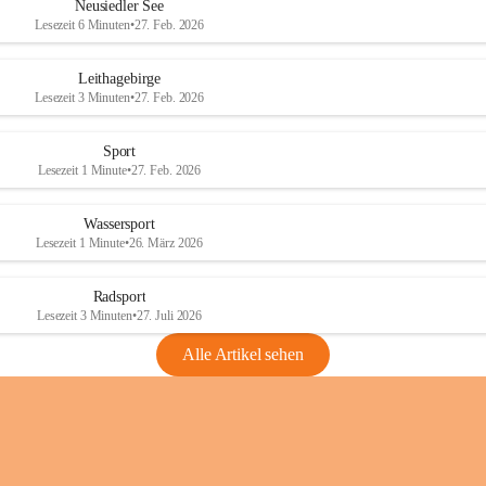
e
e
Neusiedler See
r
r
Lesezeit 6 Minuten
•
27. Feb. 2026
S
S
e
e
Leithagebirge
e
e
Lesezeit 3 Minuten
•
27. Feb. 2026
Sport
Lesezeit 1 Minute
•
27. Feb. 2026
Wassersport
Lesezeit 1 Minute
•
26. März 2026
Radsport
Lesezeit 3 Minuten
•
27. Juli 2026
Alle Artikel sehen