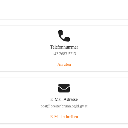
Eisenstädterstraße 18, 7091 Breitenbrunn am Neusiedler See, AUT
Auf Karte ansehen
Telefonnummer
+43 2683 5213
Anrufen
E-Mail Adresse
post@breitenbrunn.bgld.gv.at
E-Mail schreiben