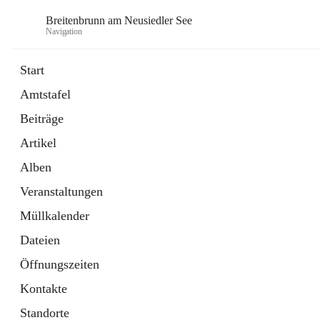
Breitenbrunn am Neusiedler See
Navigation
Start
Amtstafel
Formulare
Beiträge
18 Schnellzugriffe
Artikel
Gemeindeservice
7 Schnellzugriffe
Alben
Veranstaltungen
Müllkalender
Dateien
Öffnungszeiten
Kontakte
Standorte