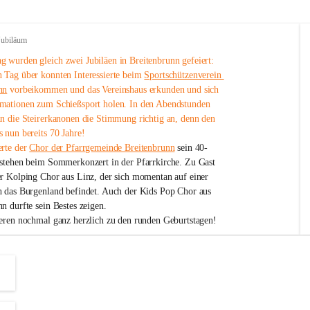
Jubiläum
 wurden gleich zwei Jubiläen in Breitenbrunn gefeiert: 
 Tag über konnten Interessierte beim 
Sportschützenverein 
nn
 vorbeikommen und das Vereinshaus erkunden und sich 
mationen zum Schießsport holen. In den Abendstunden 
nn die Steirerkanonen die Stimmung richtig an, denn den 
 nun bereits 70 Jahre!
rte der 
Chor der Pfarrgemeinde Breitenbrunn
 sein 40-
estehen beim Sommerkonzert in der Pfarrkirche. Zu Gast 
er Kolping Chor aus Linz, der sich momentan auf einer 
h das Burgenland befindet. Auch der Kids Pop Chor aus 
n durfte sein Bestes zeigen.
ieren nochmal ganz herzlich zu den runden Geburtstagen!