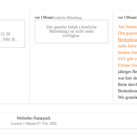
B
B
vor 1 Monat
vor 1 Monat
Amtliche Mitteilung
r
r
Am Samstag
Der geteilte Inhalt (Amtliche
e
e
29
Mitteilung) ist nicht mehr
Den ganzen
i
i
 12:30
AU
verfügbar.
t
t
Eisenstädter Straße 18, 7091 Breitenbrunn am Neusiedler See, AUT
Breitenbru
G
e
e
mehr Infor
n
n
heizten da
b
b
SSV gibt es
r
r
Ebenso feie
u
u
jähriges B
n
n
n
n
war hier d
a
a
Reise durc
m
m
Breitenbrun
N
N
Wir gratul
e
e
u
u
s
s
i
i
Welterbe-Naturpark
e
e
Lesezeit 1 Minute
•
27. Feb. 2026
d
d
l
l