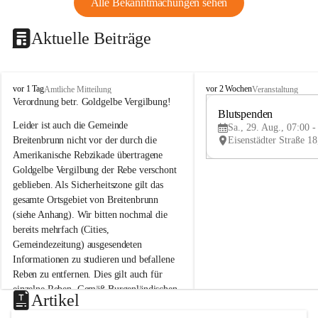
Alle Bekanntmachungen sehen
Aktuelle Beiträge
B
B
vor 1 Tag
vor 2 Wochen
Amtliche Mitteilung
Veranstaltung
r
r
Verordnung betr. Goldgelbe Vergilbung!
e
e
Blutspenden
Leider ist auch die Gemeinde 
i
i
Sa., 29. Aug., 07:00 -
t
t
Breitenbrunn nicht vor der durch die 
e
e
Amerikanische Rebzikade übertragene 
n
n
Goldgelbe Vergilbung der Rebe verschont 
b
b
geblieben. Als Sicherheitszone gilt das 
r
r
gesamte Ortsgebiet von Breitenbrunn 
u
u
(siehe Anhang). Wir bitten nochmal die 
n
n
n
n
bereits mehrfach (Cities, 
a
a
Gemeindezeitung) ausgesendeten 
m
m
Informationen zu studieren und befallene 
N
N
Reben zu entfernen. Dies gilt auch für 
e
e
einzelne Reben. Gemäß Burgenländischen 
u
u
Artikel
Weinbaugesetz sind nicht gepflegte oder 
s
s