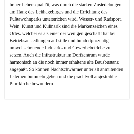
hoher Lebensqualität, was durch die starken Zusiedelungen 
am Hang des Leithagebirges und die Errichtung des 
Pußtawohnparks unterstrichen wird. Wasser- und Radsport, 
Wein, Kunst und Kulinarik sind die Markenzeichen eines 
Ortes, welcher es als einer der wenigen geschafft hat bei 
Betriebsansiedlungen auf stille und hundertprozentig 
umweltschonende Industrie- und Gewerbebetriebe zu 
setzen. Auch die Infrastruktur im Dorfzentrum wurde 
harmonisch an die noch immer erhaltene alte Bausbustanz 
angepaßt. So können Nachtschwärmer unter alt anmutenden 
Laternen bummeln gehen und die prachtvoll angestrahlte 
Pfarrkirche bewundern.

Der Weinbau dominert heute nicht mehr, ist aber integrativer 
Bestandteil der Kultur des Ortes, da man hier schon lange 
von Massenweinbau auf Qualitätsweinbau umgestellt hat. 
So ist es auch nicht verwunderlich, dass eines der historisch 
wertvollsten Gebäude die Ortsvinothek beherbergt und dass 
der Kellering ein beliebtes Ziel darstellt.
