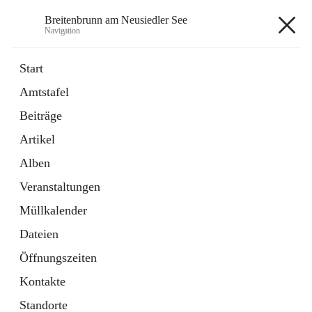
Breitenbrunn am Neusiedler See
Navigation
Breitenbrunn am Neusiedler See
Start
Amtstafel
Formulare
Beiträge
18 Schnellzugriffe
Artikel
Gemeindeservice
7 Schnellzugriffe
Alben
Veranstaltungen
+7
Müllkalender
Dateien
Öffnungszeiten
Kontakte
Hauptadresse
Standorte