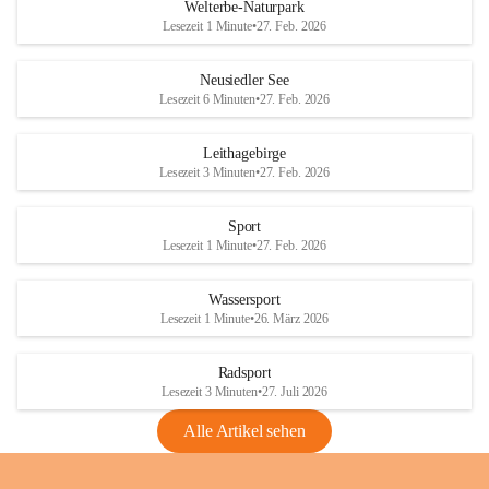
i
i
unzulässige Weingärten zu roden! Bitte 
Welterbe-Naturpark
e
e
helfen wir zusammen um unsere Winzer 
Lesezeit 1 Minute
•
27. Feb. 2026
d
d
vor den prognostizierten Ernteausfällen 
l
l
und den daraus folgenden wirtschaftlichen 
e
e
Neusiedler See
Schäden zu bewahren.
r
r
Lesezeit 6 Minuten
•
27. Feb. 2026
S
S
Verordnungen
e
e
Leithagebirge
04.08.2026
e
e
Lesezeit 3 Minuten
•
27. Feb. 2026
Maßnahmen zur Bekämpfung
der Goldgelben Vergilbung der
Sport
Rebe und der Amerikanischen
Lesezeit 1 Minute
•
27. Feb. 2026
Rebzikade
Anhang VBl. EU Nr. 18
Wassersport
_2026
Lesezeit 1 Minute
•
26. März 2026
1 Seite
•
1,4 MB
Radsport
VBl. EU Nr. 18_2026
Lesezeit 3 Minuten
•
27. Juli 2026
2 Seiten
•
2,1 MB
Alle Artikel sehen