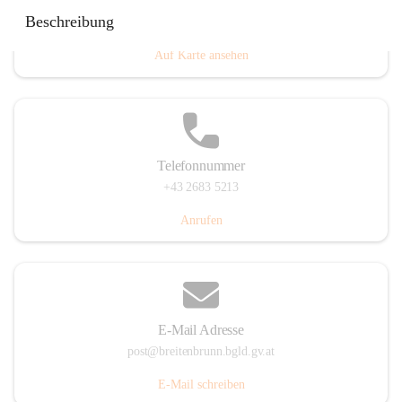
Eisenstädterstraße 18, 7091 Breitenbrunn am Neusiedler
Beschreibung
See, AUT
Auf Karte ansehen
Telefonnummer
+43 2683 5213
Anrufen
E-Mail Adresse
post@breitenbrunn.bgld.gv.at
E-Mail schreiben