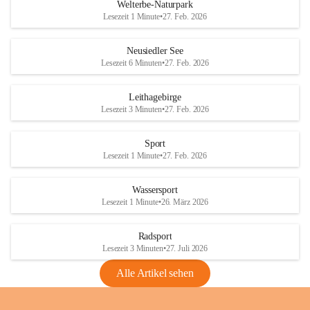
i
i
unzulässige Weingärten zu roden! Bitte 
Welterbe-Naturpark
e
e
helfen wir zusammen um unsere Winzer 
Lesezeit 1 Minute
•
27. Feb. 2026
d
d
vor den prognostizierten Ernteausfällen 
l
l
und den daraus folgenden wirtschaftlichen 
e
e
Neusiedler See
Schäden zu bewahren.
r
r
Lesezeit 6 Minuten
•
27. Feb. 2026
S
S
Verordnungen
e
e
Leithagebirge
04.08.2026
e
e
Lesezeit 3 Minuten
•
27. Feb. 2026
Maßnahmen zur Bekämpfung
der Goldgelben Vergilbung der
Sport
Rebe und der Amerikanischen
Lesezeit 1 Minute
•
27. Feb. 2026
Rebzikade
Anhang VBl. EU Nr. 18
Wassersport
_2026
Lesezeit 1 Minute
•
26. März 2026
1 Seite
•
1,4 MB
Radsport
VBl. EU Nr. 18_2026
Lesezeit 3 Minuten
•
27. Juli 2026
2 Seiten
•
2,1 MB
Alle Artikel sehen