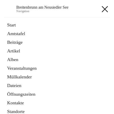
Breitenbrunn am Neusiedler See
Navigation
Breitenbrunn am Neusiedler See
Start
Amtstafel
Formulare
Beiträge
18 Schnellzugriffe
Artikel
Gemeindeservice
7 Schnellzugriffe
Alben
Veranstaltungen
+7
Müllkalender
Dateien
Öffnungszeiten
Kontakte
Hauptadresse
Standorte