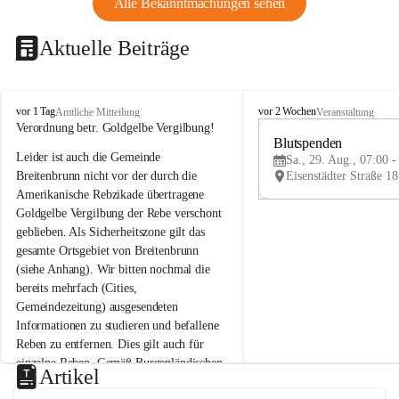
Alle Bekanntmachungen sehen
Aktuelle Beiträge
B
B
vor 1 Tag
vor 2 Wochen
Amtliche Mitteilung
Veranstaltung
r
r
Verordnung betr. Goldgelbe Vergilbung!
e
e
Blutspenden
Leider ist auch die Gemeinde 
i
i
Sa., 29. Aug., 07:00 -
t
t
Breitenbrunn nicht vor der durch die 
e
e
Amerikanische Rebzikade übertragene 
n
n
Goldgelbe Vergilbung der Rebe verschont 
b
b
geblieben. Als Sicherheitszone gilt das 
r
r
gesamte Ortsgebiet von Breitenbrunn 
u
u
(siehe Anhang). Wir bitten nochmal die 
n
n
n
n
bereits mehrfach (Cities, 
a
a
Gemeindezeitung) ausgesendeten 
m
m
Informationen zu studieren und befallene 
N
N
Reben zu entfernen. Dies gilt auch für 
e
e
einzelne Reben. Gemäß Burgenländischen 
u
u
Artikel
Weinbaugesetz sind nicht gepflegte oder 
s
s