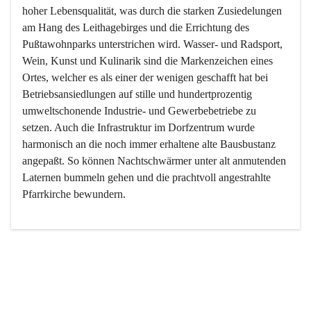
hoher Lebensqualität, was durch die starken Zusiedelungen 
am Hang des Leithagebirges und die Errichtung des 
Pußtawohnparks unterstrichen wird. Wasser- und Radsport, 
Wein, Kunst und Kulinarik sind die Markenzeichen eines 
Ortes, welcher es als einer der wenigen geschafft hat bei 
Betriebsansiedlungen auf stille und hundertprozentig 
umweltschonende Industrie- und Gewerbebetriebe zu 
setzen. Auch die Infrastruktur im Dorfzentrum wurde 
harmonisch an die noch immer erhaltene alte Bausbustanz 
angepaßt. So können Nachtschwärmer unter alt anmutenden 
Laternen bummeln gehen und die prachtvoll angestrahlte 
Pfarrkirche bewundern.

Der Weinbau dominert heute nicht mehr, ist aber integrativer 
Bestandteil der Kultur des Ortes, da man hier schon lange 
von Massenweinbau auf Qualitätsweinbau umgestellt hat. 
So ist es auch nicht verwunderlich, dass eines der historisch 
wertvollsten Gebäude die Ortsvinothek beherbergt und dass 
der Kellering ein beliebtes Ziel darstellt.
