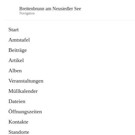
Breitenbrunn am Neusiedler See
Navigation
Start
Amtstafel
Formulare
Beiträge
18 Schnellzugriffe
Artikel
Gemeindeservice
7 Schnellzugriffe
Alben
Veranstaltungen
Müllkalender
Dateien
Öffnungszeiten
Kontakte
Standorte