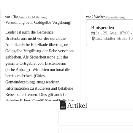
B
B
vor 1 Tag
vor 2 Wochen
Amtliche Mitteilung
Veranstaltung
r
r
Verordnung betr. Goldgelbe Vergilbung!
e
e
Blutspenden
Leider ist auch die Gemeinde 
i
i
Sa., 29. Aug., 07:00 -
t
t
Breitenbrunn nicht vor der durch die 
e
e
Amerikanische Rebzikade übertragene 
n
n
Goldgelbe Vergilbung der Rebe verschont 
b
b
geblieben. Als Sicherheitszone gilt das 
r
r
gesamte Ortsgebiet von Breitenbrunn 
u
u
(siehe Anhang). Wir bitten nochmal die 
n
n
n
n
bereits mehrfach (Cities, 
a
a
Gemeindezeitung) ausgesendeten 
m
m
Informationen zu studieren und befallene 
N
N
Reben zu entfernen. Dies gilt auch für 
e
e
einzelne Reben. Gemäß Burgenländischen 
u
u
Artikel
Weinbaugesetz sind nicht gepflegte oder 
s
s
i
i
unzulässige Weingärten zu roden! Bitte 
e
e
helfen wir zusammen um unsere Winzer 
d
d
vor den prognostizierten Ernteausfällen 
l
l
und den daraus folgenden wirtschaftlichen 