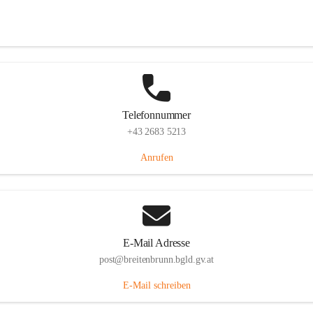
Eisenstädterstraße 18, 7091 Breitenbrunn am Neusiedler See, AUT
Auf Karte ansehen
Telefonnummer
+43 2683 5213
Anrufen
E-Mail Adresse
post@breitenbrunn.bgld.gv.at
E-Mail schreiben