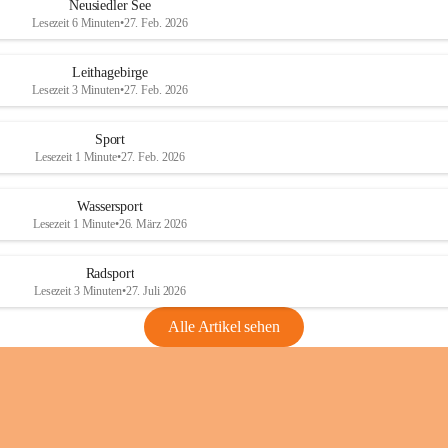
e
e
Neusiedler See
r
r
Lesezeit 6 Minuten
•
27. Feb. 2026
S
S
e
e
Leithagebirge
e
e
Lesezeit 3 Minuten
•
27. Feb. 2026
Sport
Lesezeit 1 Minute
•
27. Feb. 2026
Wassersport
Lesezeit 1 Minute
•
26. März 2026
Radsport
Lesezeit 3 Minuten
•
27. Juli 2026
Alle Artikel sehen