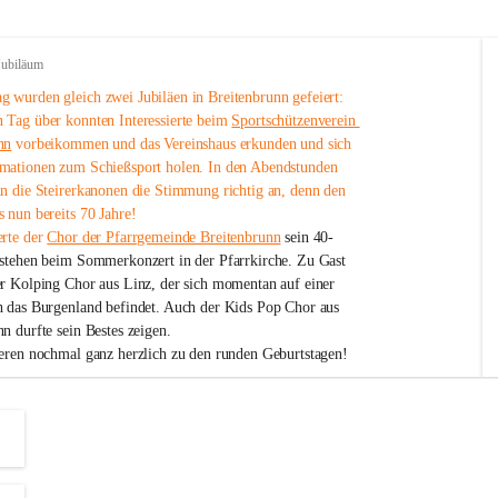
Jubiläum
 wurden gleich zwei Jubiläen in Breitenbrunn gefeiert: 
 Tag über konnten Interessierte beim 
Sportschützenverein 
nn
 vorbeikommen und das Vereinshaus erkunden und sich 
mationen zum Schießsport holen. In den Abendstunden 
nn die Steirerkanonen die Stimmung richtig an, denn den 
 nun bereits 70 Jahre!
rte der 
Chor der Pfarrgemeinde Breitenbrunn
 sein 40-
estehen beim Sommerkonzert in der Pfarrkirche. Zu Gast 
er Kolping Chor aus Linz, der sich momentan auf einer 
h das Burgenland befindet. Auch der Kids Pop Chor aus 
n durfte sein Bestes zeigen.
ieren nochmal ganz herzlich zu den runden Geburtstagen!