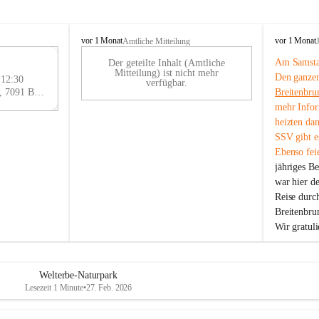
B
B
vor 1 Monat
vor 1 Monat
Amtliche Mitteilung
r
r
Am Samstag
Der geteilte Inhalt (Amtliche
e
e
29
Mitteilung) ist nicht mehr
Den ganzen
i
i
 12:30
AU
verfügbar.
t
t
Eisenstädter Straße 18, 7091 Breitenbrunn am Neusiedler See, AUT
Breitenbru
G
e
e
mehr Infor
n
n
heizten da
b
b
SSV gibt es
r
r
Ebenso feie
u
u
jähriges B
n
n
n
n
war hier d
a
a
Reise durc
m
m
Breitenbrun
N
N
Wir gratul
e
e
u
u
s
s
i
i
Welterbe-Naturpark
e
e
Lesezeit 1 Minute
•
27. Feb. 2026
d
d
l
l