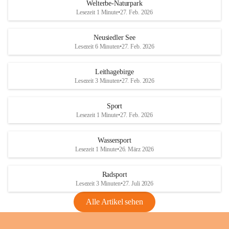
i
i
unzulässige Weingärten zu roden! Bitte 
Welterbe-Naturpark
e
e
helfen wir zusammen um unsere Winzer 
Lesezeit 1 Minute
•
27. Feb. 2026
d
d
vor den prognostizierten Ernteausfällen 
l
l
und den daraus folgenden wirtschaftlichen 
e
e
Neusiedler See
Schäden zu bewahren.
r
r
Lesezeit 6 Minuten
•
27. Feb. 2026
S
S
Verordnungen
e
e
Leithagebirge
04.08.2026
e
e
Lesezeit 3 Minuten
•
27. Feb. 2026
Maßnahmen zur Bekämpfung
der Goldgelben Vergilbung der
Sport
Rebe und der Amerikanischen
Lesezeit 1 Minute
•
27. Feb. 2026
Rebzikade
Anhang VBl. EU Nr. 18
Wassersport
_2026
Lesezeit 1 Minute
•
26. März 2026
1 Seite
•
1,4 MB
Radsport
VBl. EU Nr. 18_2026
Lesezeit 3 Minuten
•
27. Juli 2026
2 Seiten
•
2,1 MB
Alle Artikel sehen