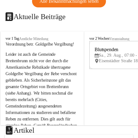
Alle Bekanntmachungen sehen
Aktuelle Beiträge
B
B
vor 1 Tag
vor 2 Wochen
Amtliche Mitteilung
Veranstaltung
r
r
Verordnung betr. Goldgelbe Vergilbung!
e
e
Blutspenden
Leider ist auch die Gemeinde 
i
i
Sa., 29. Aug., 07:00 -
t
t
Breitenbrunn nicht vor der durch die 
e
e
Amerikanische Rebzikade übertragene 
n
n
Goldgelbe Vergilbung der Rebe verschont 
b
b
geblieben. Als Sicherheitszone gilt das 
r
r
gesamte Ortsgebiet von Breitenbrunn 
u
u
(siehe Anhang). Wir bitten nochmal die 
n
n
n
n
bereits mehrfach (Cities, 
a
a
Gemeindezeitung) ausgesendeten 
m
m
Informationen zu studieren und befallene 
N
N
Reben zu entfernen. Dies gilt auch für 
e
e
einzelne Reben. Gemäß Burgenländischen 
u
u
Artikel
Weinbaugesetz sind nicht gepflegte oder 
s
s