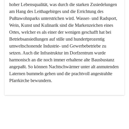
hoher Lebensqualität, was durch die starken Zusiedelungen 
am Hang des Leithagebirges und die Errichtung des 
Pußtawohnparks unterstrichen wird. Wasser- und Radsport, 
Wein, Kunst und Kulinarik sind die Markenzeichen eines 
Ortes, welcher es als einer der wenigen geschafft hat bei 
Betriebsansiedlungen auf stille und hundertprozentig 
umweltschonende Industrie- und Gewerbebetriebe zu 
setzen. Auch die Infrastruktur im Dorfzentrum wurde 
harmonisch an die noch immer erhaltene alte Bausbustanz 
angepaßt. So können Nachtschwärmer unter alt anmutenden 
Laternen bummeln gehen und die prachtvoll angestrahlte 
Pfarrkirche bewundern.

Der Weinbau dominert heute nicht mehr, ist aber integrativer 
Bestandteil der Kultur des Ortes, da man hier schon lange 
von Massenweinbau auf Qualitätsweinbau umgestellt hat. 
So ist es auch nicht verwunderlich, dass eines der historisch 
wertvollsten Gebäude die Ortsvinothek beherbergt und dass 
der Kellering ein beliebtes Ziel darstellt.
