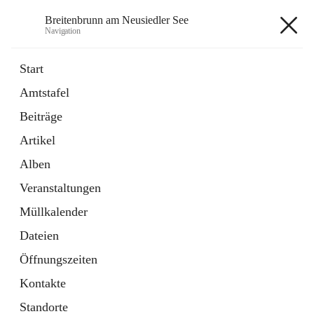
Breitenbrunn am Neusiedler See
Navigation
Breitenbrunn am Neusiedler See
Start
Amtstafel
Formulare
Beiträge
18 Schnellzugriffe
Artikel
Gemeindeservice
7 Schnellzugriffe
Alben
Veranstaltungen
+7
Müllkalender
Dateien
Öffnungszeiten
Kontakte
Hauptadresse
Standorte