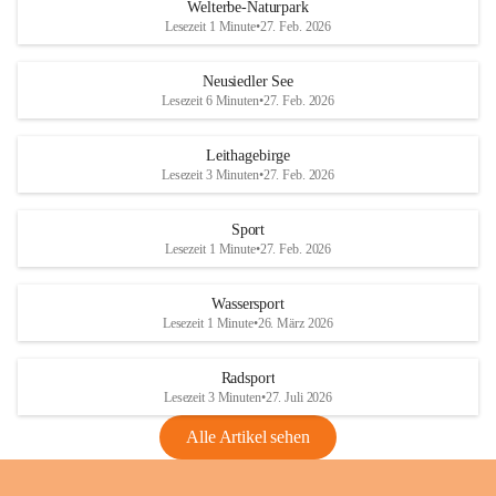
i
i
unzulässige Weingärten zu roden! Bitte 
Welterbe-Naturpark
e
e
helfen wir zusammen um unsere Winzer 
Lesezeit 1 Minute
•
27. Feb. 2026
d
d
vor den prognostizierten Ernteausfällen 
l
l
und den daraus folgenden wirtschaftlichen 
e
e
Neusiedler See
Schäden zu bewahren.
r
r
Lesezeit 6 Minuten
•
27. Feb. 2026
S
S
Verordnungen
e
e
Leithagebirge
04.08.2026
e
e
Lesezeit 3 Minuten
•
27. Feb. 2026
Maßnahmen zur Bekämpfung
der Goldgelben Vergilbung der
Sport
Rebe und der Amerikanischen
Lesezeit 1 Minute
•
27. Feb. 2026
Rebzikade
Anhang VBl. EU Nr. 18
Wassersport
_2026
Lesezeit 1 Minute
•
26. März 2026
1 Seite
•
1,4 MB
Radsport
VBl. EU Nr. 18_2026
Lesezeit 3 Minuten
•
27. Juli 2026
2 Seiten
•
2,1 MB
Alle Artikel sehen