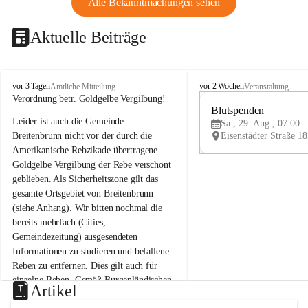
Alle Bekanntmachungen sehen
Aktuelle Beiträge
B
B
vor 3 Tagen
vor 2 Wochen
Amtliche Mitteilung
Veranstaltung
r
r
Verordnung betr. Goldgelbe Vergilbung!
e
e
Blutspenden
Leider ist auch die Gemeinde 
i
i
Sa., 29. Aug., 07:00 -
t
t
Breitenbrunn nicht vor der durch die 
e
e
Amerikanische Rebzikade übertragene 
n
n
Goldgelbe Vergilbung der Rebe verschont 
b
b
geblieben. Als Sicherheitszone gilt das 
r
r
gesamte Ortsgebiet von Breitenbrunn 
u
u
(siehe Anhang). Wir bitten nochmal die 
n
n
n
n
bereits mehrfach (Cities, 
a
a
Gemeindezeitung) ausgesendeten 
m
m
Informationen zu studieren und befallene 
N
N
Reben zu entfernen. Dies gilt auch für 
e
e
einzelne Reben. Gemäß Burgenländischen 
u
u
Artikel
Weinbaugesetz sind nicht gepflegte oder 
s
s