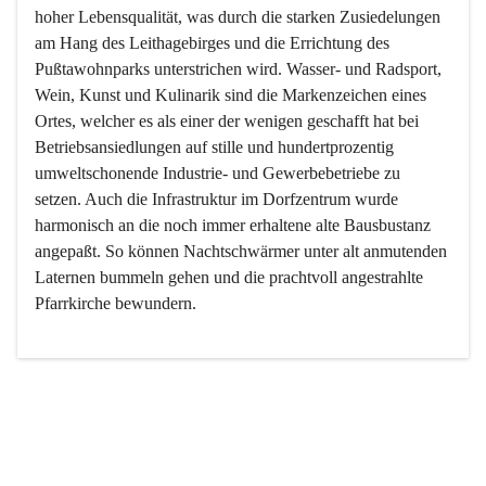
hoher Lebensqualität, was durch die starken Zusiedelungen 
am Hang des Leithagebirges und die Errichtung des 
Pußtawohnparks unterstrichen wird. Wasser- und Radsport, 
Wein, Kunst und Kulinarik sind die Markenzeichen eines 
Ortes, welcher es als einer der wenigen geschafft hat bei 
Betriebsansiedlungen auf stille und hundertprozentig 
umweltschonende Industrie- und Gewerbebetriebe zu 
setzen. Auch die Infrastruktur im Dorfzentrum wurde 
harmonisch an die noch immer erhaltene alte Bausbustanz 
angepaßt. So können Nachtschwärmer unter alt anmutenden 
Laternen bummeln gehen und die prachtvoll angestrahlte 
Pfarrkirche bewundern.

Der Weinbau dominert heute nicht mehr, ist aber integrativer 
Bestandteil der Kultur des Ortes, da man hier schon lange 
von Massenweinbau auf Qualitätsweinbau umgestellt hat. 
So ist es auch nicht verwunderlich, dass eines der historisch 
wertvollsten Gebäude die Ortsvinothek beherbergt und dass 
der Kellering ein beliebtes Ziel darstellt.
