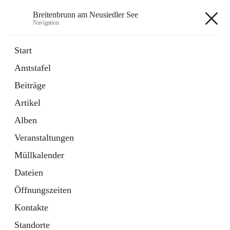
Breitenbrunn am Neusiedler See
Navigation
Breitenbrunn am Neusiedler See
Start
Amtstafel
Formulare
Beiträge
18 Schnellzugriffe
Artikel
Gemeindeservice
7 Schnellzugriffe
Alben
Veranstaltungen
+7
Müllkalender
Dateien
Öffnungszeiten
Kontakte
Hauptadresse
Standorte