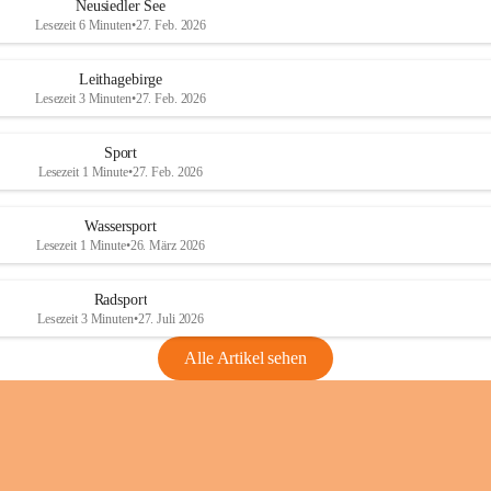
e
e
Neusiedler See
r
r
Lesezeit 6 Minuten
•
27. Feb. 2026
S
S
e
e
Leithagebirge
e
e
Lesezeit 3 Minuten
•
27. Feb. 2026
Sport
Lesezeit 1 Minute
•
27. Feb. 2026
Wassersport
Lesezeit 1 Minute
•
26. März 2026
Radsport
Lesezeit 3 Minuten
•
27. Juli 2026
Alle Artikel sehen