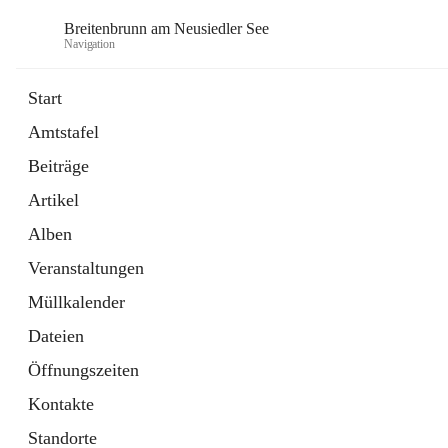
Breitenbrunn am Neusiedler See
Navigation
Start
Amtstafel
Formulare
Beiträge
18 Schnellzugriffe
Artikel
Gemeindeservice
7 Schnellzugriffe
Alben
Veranstaltungen
Müllkalender
Dateien
Öffnungszeiten
Kontakte
Standorte