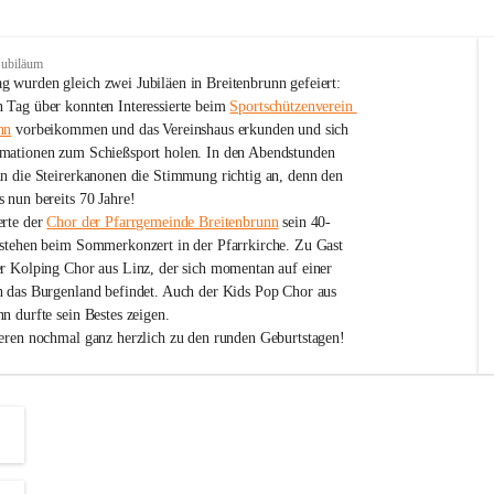
Jubiläum
 wurden gleich zwei Jubiläen in Breitenbrunn gefeiert: 
 Tag über konnten Interessierte beim 
Sportschützenverein 
nn
 vorbeikommen und das Vereinshaus erkunden und sich 
mationen zum Schießsport holen. In den Abendstunden 
nn die Steirerkanonen die Stimmung richtig an, denn den 
 nun bereits 70 Jahre!
rte der 
Chor der Pfarrgemeinde Breitenbrunn
 sein 40-
estehen beim Sommerkonzert in der Pfarrkirche. Zu Gast 
er Kolping Chor aus Linz, der sich momentan auf einer 
h das Burgenland befindet. Auch der Kids Pop Chor aus 
n durfte sein Bestes zeigen.
ieren nochmal ganz herzlich zu den runden Geburtstagen!