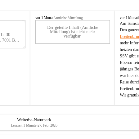
B
B
vor 1 Monat
vor 1 Monat
Amtliche Mitteilung
r
r
Am Samstag
Der geteilte Inhalt (Amtliche
e
e
29
Den ganzen
Mitteilung) ist nicht mehr
i
i
 12:30
AU
verfügbar.
Breitenbru
t
t
Eisenstädter Straße 18, 7091 Breitenbrunn am Neusiedler See, AUT
G
mehr Infor
e
e
heizten da
n
n
SSV gibt es
b
b
r
r
Ebenso feie
u
u
jähriges B
n
n
war hier d
n
n
Reise durc
a
a
Breitenbrun
m
m
Wir gratul
N
N
e
e
u
u
s
s
i
i
Welterbe-Naturpark
e
e
Lesezeit 1 Minute
•
27. Feb. 2026
d
d
l
l