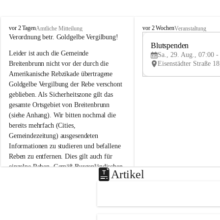
B
B
vor 2 Tagen
vor 2 Wochen
Amtliche Mitteilung
Veranstaltung
r
r
Verordnung betr. Goldgelbe Vergilbung!
e
e
Blutspenden
Leider ist auch die Gemeinde 
i
i
Sa., 29. Aug., 07:00 -
t
t
Breitenbrunn nicht vor der durch die 
e
e
Amerikanische Rebzikade übertragene 
n
n
Goldgelbe Vergilbung der Rebe verschont 
b
b
geblieben. Als Sicherheitszone gilt das 
r
r
gesamte Ortsgebiet von Breitenbrunn 
u
u
(siehe Anhang). Wir bitten nochmal die 
n
n
n
n
bereits mehrfach (Cities, 
a
a
Gemeindezeitung) ausgesendeten 
m
m
Informationen zu studieren und befallene 
N
N
Reben zu entfernen. Dies gilt auch für 
e
e
einzelne Reben. Gemäß Burgenländischen 
u
u
Artikel
Weinbaugesetz sind nicht gepflegte oder 
s
s
i
i
unzulässige Weingärten zu roden! Bitte 
e
e
helfen wir zusammen um unsere Winzer 
d
d
vor den prognostizierten Ernteausfällen 
l
l
und den daraus folgenden wirtschaftlichen 