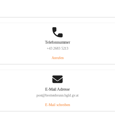
Eisenstädterstraße 18, 7091 Breitenbrunn am Neusiedler See, AUT
Auf Karte ansehen
Telefonnummer
+43 2683 5213
Anrufen
E-Mail Adresse
post@breitenbrunn.bgld.gv.at
E-Mail schreiben