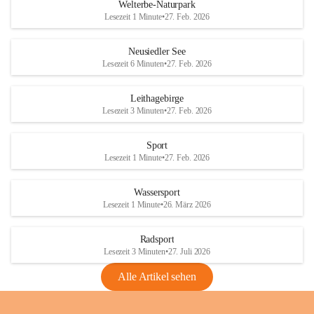
i
i
unzulässige Weingärten zu roden! Bitte 
Welterbe-Naturpark
e
e
helfen wir zusammen um unsere Winzer 
Lesezeit 1 Minute
•
27. Feb. 2026
d
d
vor den prognostizierten Ernteausfällen 
l
l
und den daraus folgenden wirtschaftlichen 
e
e
Neusiedler See
Schäden zu bewahren.
r
r
Lesezeit 6 Minuten
•
27. Feb. 2026
S
S
Verordnungen
e
e
Leithagebirge
04.08.2026
e
e
Lesezeit 3 Minuten
•
27. Feb. 2026
Maßnahmen zur Bekämpfung
der Goldgelben Vergilbung der
Sport
Rebe und der Amerikanischen
Lesezeit 1 Minute
•
27. Feb. 2026
Rebzikade
Anhang VBl. EU Nr. 18
Wassersport
_2026
Lesezeit 1 Minute
•
26. März 2026
1 Seite
•
1,4 MB
Radsport
VBl. EU Nr. 18_2026
Lesezeit 3 Minuten
•
27. Juli 2026
2 Seiten
•
2,1 MB
Alle Artikel sehen