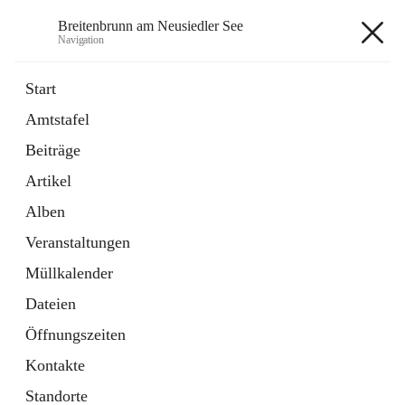
Breitenbrunn am Neusiedler See
Navigation
Breitenbrunn am Neusiedler See
Start
Amtstafel
Formulare
Beiträge
18 Schnellzugriffe
Artikel
Gemeindeservice
7 Schnellzugriffe
Alben
Veranstaltungen
+7
Müllkalender
Dateien
Öffnungszeiten
Kontakte
Hauptadresse
Standorte