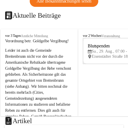
Alle Bekanntmachungen sehen
Aktuelle Beiträge
B
B
vor 3 Tagen
vor 2 Wochen
Amtliche Mitteilung
Veranstaltung
r
r
Verordnung betr. Goldgelbe Vergilbung!
e
e
Blutspenden
Leider ist auch die Gemeinde 
i
i
Sa., 29. Aug., 07:00 -
t
t
Breitenbrunn nicht vor der durch die 
e
e
Amerikanische Rebzikade übertragene 
n
n
Goldgelbe Vergilbung der Rebe verschont 
b
b
geblieben. Als Sicherheitszone gilt das 
r
r
gesamte Ortsgebiet von Breitenbrunn 
u
u
(siehe Anhang). Wir bitten nochmal die 
n
n
n
n
bereits mehrfach (Cities, 
a
a
Gemeindezeitung) ausgesendeten 
m
m
Informationen zu studieren und befallene 
N
N
Reben zu entfernen. Dies gilt auch für 
e
e
einzelne Reben. Gemäß Burgenländischen 
u
u
Artikel
Weinbaugesetz sind nicht gepflegte oder 
s
s