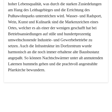
hoher Lebensqualität, was durch die starken Zusiedelungen 
am Hang des Leithagebirges und die Errichtung des 
Pußtawohnparks unterstrichen wird. Wasser- und Radsport, 
Wein, Kunst und Kulinarik sind die Markenzeichen eines 
Ortes, welcher es als einer der wenigen geschafft hat bei 
Betriebsansiedlungen auf stille und hundertprozentig 
umweltschonende Industrie- und Gewerbebetriebe zu 
setzen. Auch die Infrastruktur im Dorfzentrum wurde 
harmonisch an die noch immer erhaltene alte Bausbustanz 
angepaßt. So können Nachtschwärmer unter alt anmutenden 
Laternen bummeln gehen und die prachtvoll angestrahlte 
Pfarrkirche bewundern.

Der Weinbau dominert heute nicht mehr, ist aber integrativer 
Bestandteil der Kultur des Ortes, da man hier schon lange 
von Massenweinbau auf Qualitätsweinbau umgestellt hat. 
So ist es auch nicht verwunderlich, dass eines der historisch 
wertvollsten Gebäude die Ortsvinothek beherbergt und dass 
der Kellering ein beliebtes Ziel darstellt.
