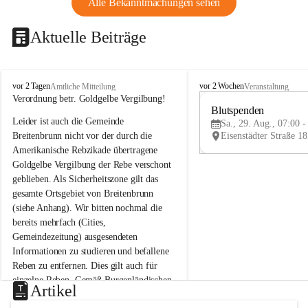
Alle Bekanntmachungen sehen
Aktuelle Beiträge
B
B
vor 2 Tagen
vor 2 Wochen
Amtliche Mitteilung
Veranstaltung
r
r
Verordnung betr. Goldgelbe Vergilbung!
e
e
Blutspenden
Leider ist auch die Gemeinde 
i
i
Sa., 29. Aug., 07:00 -
t
t
Breitenbrunn nicht vor der durch die 
e
e
Amerikanische Rebzikade übertragene 
n
n
Goldgelbe Vergilbung der Rebe verschont 
b
b
geblieben. Als Sicherheitszone gilt das 
r
r
gesamte Ortsgebiet von Breitenbrunn 
u
u
(siehe Anhang). Wir bitten nochmal die 
n
n
n
n
bereits mehrfach (Cities, 
a
a
Gemeindezeitung) ausgesendeten 
m
m
Informationen zu studieren und befallene 
N
N
Reben zu entfernen. Dies gilt auch für 
e
e
einzelne Reben. Gemäß Burgenländischen 
u
u
Artikel
Weinbaugesetz sind nicht gepflegte oder 
s
s