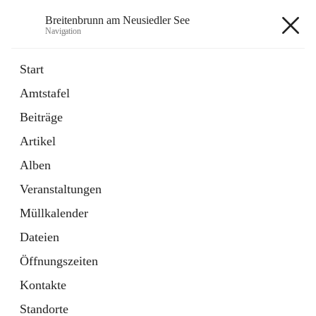
Breitenbrunn am Neusiedler See
Navigation
Breitenbrunn am Neusiedler See
Start
Amtstafel
Formulare
Beiträge
18 Schnellzugriffe
Artikel
Gemeindeservice
7 Schnellzugriffe
Alben
Veranstaltungen
+7
Müllkalender
Dateien
Öffnungszeiten
Kontakte
Hauptadresse
Standorte