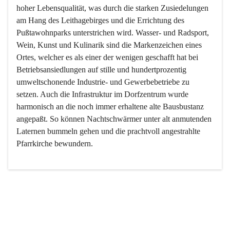
hoher Lebensqualität, was durch die starken Zusiedelungen 
am Hang des Leithagebirges und die Errichtung des 
Pußtawohnparks unterstrichen wird. Wasser- und Radsport, 
Wein, Kunst und Kulinarik sind die Markenzeichen eines 
Ortes, welcher es als einer der wenigen geschafft hat bei 
Betriebsansiedlungen auf stille und hundertprozentig 
umweltschonende Industrie- und Gewerbebetriebe zu 
setzen. Auch die Infrastruktur im Dorfzentrum wurde 
harmonisch an die noch immer erhaltene alte Bausbustanz 
angepaßt. So können Nachtschwärmer unter alt anmutenden 
Laternen bummeln gehen und die prachtvoll angestrahlte 
Pfarrkirche bewundern.

Der Weinbau dominert heute nicht mehr, ist aber integrativer 
Bestandteil der Kultur des Ortes, da man hier schon lange 
von Massenweinbau auf Qualitätsweinbau umgestellt hat. 
So ist es auch nicht verwunderlich, dass eines der historisch 
wertvollsten Gebäude die Ortsvinothek beherbergt und dass 
der Kellering ein beliebtes Ziel darstellt.
