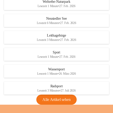
i
i
unzulässige Weingärten zu roden! Bitte 
Welterbe-Naturpark
e
e
helfen wir zusammen um unsere Winzer 
Lesezeit 1 Minute
•
27. Feb. 2026
d
d
vor den prognostizierten Ernteausfällen 
l
l
und den daraus folgenden wirtschaftlichen 
e
e
Neusiedler See
Schäden zu bewahren.
r
r
Lesezeit 6 Minuten
•
27. Feb. 2026
S
S
Verordnungen
e
e
Leithagebirge
04.08.2026
e
e
Lesezeit 3 Minuten
•
27. Feb. 2026
Maßnahmen zur Bekämpfung
der Goldgelben Vergilbung der
Sport
Rebe und der Amerikanischen
Lesezeit 1 Minute
•
27. Feb. 2026
Rebzikade
Anhang VBl. EU Nr. 18
Wassersport
_2026
Lesezeit 1 Minute
•
26. März 2026
1 Seite
•
1,4 MB
Radsport
VBl. EU Nr. 18_2026
Lesezeit 3 Minuten
•
27. Juli 2026
2 Seiten
•
2,1 MB
Alle Artikel sehen