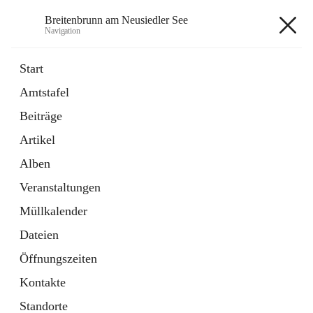
Breitenbrunn am Neusiedler See
Navigation
Breitenbrunn am Neusiedler See
Start
Amtstafel
Formulare
Beiträge
18 Schnellzugriffe
Artikel
Gemeindeservice
7 Schnellzugriffe
Alben
Veranstaltungen
+7
Müllkalender
Dateien
Öffnungszeiten
Kontakte
Hauptadresse
Standorte