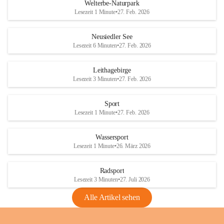
i
i
unzulässige Weingärten zu roden! Bitte 
Welterbe-Naturpark
e
e
helfen wir zusammen um unsere Winzer 
Lesezeit 1 Minute
•
27. Feb. 2026
d
d
vor den prognostizierten Ernteausfällen 
l
l
und den daraus folgenden wirtschaftlichen 
e
e
Neusiedler See
Schäden zu bewahren.
r
r
Lesezeit 6 Minuten
•
27. Feb. 2026
S
S
Verordnungen
e
e
Leithagebirge
04.08.2026
e
e
Lesezeit 3 Minuten
•
27. Feb. 2026
Maßnahmen zur Bekämpfung
der Goldgelben Vergilbung der
Sport
Rebe und der Amerikanischen
Lesezeit 1 Minute
•
27. Feb. 2026
Rebzikade
Anhang VBl. EU Nr. 18
Wassersport
_2026
Lesezeit 1 Minute
•
26. März 2026
1 Seite
•
1,4 MB
Radsport
VBl. EU Nr. 18_2026
Lesezeit 3 Minuten
•
27. Juli 2026
2 Seiten
•
2,1 MB
Alle Artikel sehen