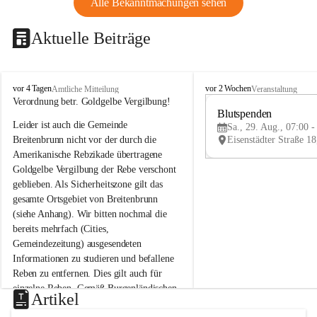
Alle Bekanntmachungen sehen
Aktuelle Beiträge
B
B
vor 4 Tagen
vor 2 Wochen
Amtliche Mitteilung
Veranstaltung
r
r
Verordnung betr. Goldgelbe Vergilbung!
e
e
Blutspenden
Leider ist auch die Gemeinde 
i
i
Sa., 29. Aug., 07:00 -
t
t
Breitenbrunn nicht vor der durch die 
e
e
Amerikanische Rebzikade übertragene 
n
n
Goldgelbe Vergilbung der Rebe verschont 
b
b
geblieben. Als Sicherheitszone gilt das 
r
r
gesamte Ortsgebiet von Breitenbrunn 
u
u
(siehe Anhang). Wir bitten nochmal die 
n
n
n
n
bereits mehrfach (Cities, 
a
a
Gemeindezeitung) ausgesendeten 
m
m
Informationen zu studieren und befallene 
N
N
Reben zu entfernen. Dies gilt auch für 
e
e
einzelne Reben. Gemäß Burgenländischen 
u
u
Artikel
Weinbaugesetz sind nicht gepflegte oder 
s
s