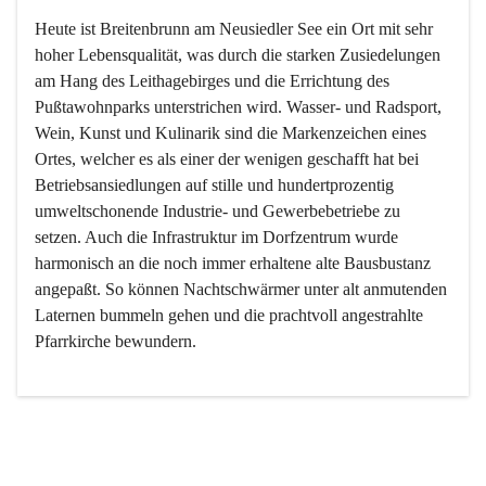
Heute ist Breitenbrunn am Neusiedler See ein Ort mit sehr 
hoher Lebensqualität, was durch die starken Zusiedelungen 
am Hang des Leithagebirges und die Errichtung des 
Pußtawohnparks unterstrichen wird. Wasser- und Radsport, 
Wein, Kunst und Kulinarik sind die Markenzeichen eines 
Ortes, welcher es als einer der wenigen geschafft hat bei 
Betriebsansiedlungen auf stille und hundertprozentig 
umweltschonende Industrie- und Gewerbebetriebe zu 
setzen. Auch die Infrastruktur im Dorfzentrum wurde 
harmonisch an die noch immer erhaltene alte Bausbustanz 
angepaßt. So können Nachtschwärmer unter alt anmutenden 
Laternen bummeln gehen und die prachtvoll angestrahlte 
Pfarrkirche bewundern.

Der Weinbau dominert heute nicht mehr, ist aber integrativer 
Bestandteil der Kultur des Ortes, da man hier schon lange 
von Massenweinbau auf Qualitätsweinbau umgestellt hat. 
So ist es auch nicht verwunderlich, dass eines der historisch 