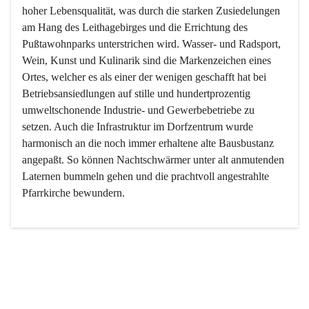
hoher Lebensqualität, was durch die starken Zusiedelungen 
am Hang des Leithagebirges und die Errichtung des 
Pußtawohnparks unterstrichen wird. Wasser- und Radsport, 
Wein, Kunst und Kulinarik sind die Markenzeichen eines 
Ortes, welcher es als einer der wenigen geschafft hat bei 
Betriebsansiedlungen auf stille und hundertprozentig 
umweltschonende Industrie- und Gewerbebetriebe zu 
setzen. Auch die Infrastruktur im Dorfzentrum wurde 
harmonisch an die noch immer erhaltene alte Bausbustanz 
angepaßt. So können Nachtschwärmer unter alt anmutenden 
Laternen bummeln gehen und die prachtvoll angestrahlte 
Pfarrkirche bewundern.

Der Weinbau dominert heute nicht mehr, ist aber integrativer 
Bestandteil der Kultur des Ortes, da man hier schon lange 
von Massenweinbau auf Qualitätsweinbau umgestellt hat. 
So ist es auch nicht verwunderlich, dass eines der historisch 
wertvollsten Gebäude die Ortsvinothek beherbergt und dass 
der Kellering ein beliebtes Ziel darstellt.
