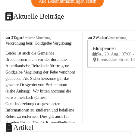
Alle Bekanntmachungen sehen
Aktuelle Beiträge
B
B
vor 3 Tagen
vor 2 Wochen
Amtliche Mitteilung
Veranstaltung
r
r
Verordnung betr. Goldgelbe Vergilbung!
e
e
Blutspenden
Leider ist auch die Gemeinde 
i
i
Sa., 29. Aug., 07:00 -
t
t
Breitenbrunn nicht vor der durch die 
e
e
Amerikanische Rebzikade übertragene 
n
n
Goldgelbe Vergilbung der Rebe verschont 
b
b
geblieben. Als Sicherheitszone gilt das 
r
r
gesamte Ortsgebiet von Breitenbrunn 
u
u
(siehe Anhang). Wir bitten nochmal die 
n
n
n
n
bereits mehrfach (Cities, 
a
a
Gemeindezeitung) ausgesendeten 
m
m
Informationen zu studieren und befallene 
N
N
Reben zu entfernen. Dies gilt auch für 
e
e
einzelne Reben. Gemäß Burgenländischen 
u
u
Artikel
Weinbaugesetz sind nicht gepflegte oder 
s
s