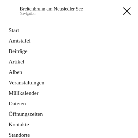
Breitenbrunn am Neusiedler See
Navigation
Breitenbrunn am Neusiedler See
Start
Amtstafel
Formulare
Beiträge
18 Schnellzugriffe
Artikel
Gemeindeservice
7 Schnellzugriffe
Alben
Veranstaltungen
+7
Müllkalender
Dateien
Öffnungszeiten
Kontakte
Hauptadresse
Standorte