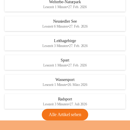
i
i
unzulässige Weingärten zu roden! Bitte 
Welterbe-Naturpark
e
e
helfen wir zusammen um unsere Winzer 
Lesezeit 1 Minute
•
27. Feb. 2026
d
d
vor den prognostizierten Ernteausfällen 
l
l
und den daraus folgenden wirtschaftlichen 
e
e
Neusiedler See
Schäden zu bewahren.
r
r
Lesezeit 6 Minuten
•
27. Feb. 2026
S
S
Verordnungen
e
e
Leithagebirge
04.08.2026
e
e
Lesezeit 3 Minuten
•
27. Feb. 2026
Maßnahmen zur Bekämpfung
der Goldgelben Vergilbung der
Sport
Rebe und der Amerikanischen
Lesezeit 1 Minute
•
27. Feb. 2026
Rebzikade
Anhang VBl. EU Nr. 18
Wassersport
_2026
Lesezeit 1 Minute
•
26. März 2026
1 Seite
•
1,4 MB
Radsport
VBl. EU Nr. 18_2026
Lesezeit 3 Minuten
•
27. Juli 2026
2 Seiten
•
2,1 MB
Alle Artikel sehen