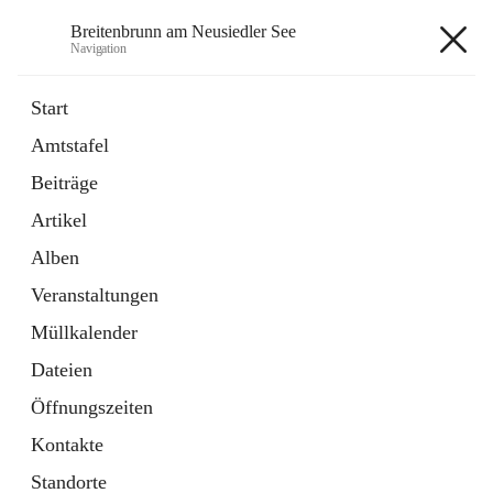
Breitenbrunn am Neusiedler See
Navigation
Breitenbrunn am Neusiedler See
Start
Amtstafel
Formulare
Beiträge
18 Schnellzugriffe
Artikel
Gemeindeservice
7 Schnellzugriffe
Alben
Veranstaltungen
+7
Müllkalender
Dateien
Öffnungszeiten
Kontakte
Hauptadresse
Standorte