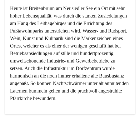
Heute ist Breitenbrunn am Neusiedler See ein Ort mit sehr 
hoher Lebensqualität, was durch die starken Zusiedelungen 
am Hang des Leithagebirges und die Errichtung des 
Pußtawohnparks unterstrichen wird. Wasser- und Radsport, 
Wein, Kunst und Kulinarik sind die Markenzeichen eines 
Ortes, welcher es als einer der wenigen geschafft hat bei 
Betriebsansiedlungen auf stille und hundertprozentig 
umweltschonende Industrie- und Gewerbebetriebe zu 
setzen. Auch die Infrastruktur im Dorfzentrum wurde 
harmonisch an die noch immer erhaltene alte Bausbustanz 
angepaßt. So können Nachtschwärmer unter alt anmutenden 
Laternen bummeln gehen und die prachtvoll angestrahlte 
Pfarrkirche bewundern.

Der Weinbau dominert heute nicht mehr, ist aber integrativer 
Bestandteil der Kultur des Ortes, da man hier schon lange 
von Massenweinbau auf Qualitätsweinbau umgestellt hat. 
So ist es auch nicht verwunderlich, dass eines der historisch 