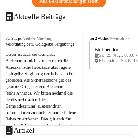
Alle Bekanntmachungen sehen
Aktuelle Beiträge
B
B
vor 3 Tagen
vor 2 Wochen
Amtliche Mitteilung
Veranstaltung
r
r
Verordnung betr. Goldgelbe Vergilbung!
e
e
Blutspenden
Leider ist auch die Gemeinde 
i
i
Sa., 29. Aug., 07:00 -
t
t
Breitenbrunn nicht vor der durch die 
e
e
Amerikanische Rebzikade übertragene 
n
n
Goldgelbe Vergilbung der Rebe verschont 
b
b
geblieben. Als Sicherheitszone gilt das 
r
r
gesamte Ortsgebiet von Breitenbrunn 
u
u
(siehe Anhang). Wir bitten nochmal die 
n
n
n
n
bereits mehrfach (Cities, 
a
a
Gemeindezeitung) ausgesendeten 
m
m
Informationen zu studieren und befallene 
N
N
Reben zu entfernen. Dies gilt auch für 
e
e
einzelne Reben. Gemäß Burgenländischen 
u
u
Artikel
Weinbaugesetz sind nicht gepflegte oder 
s
s