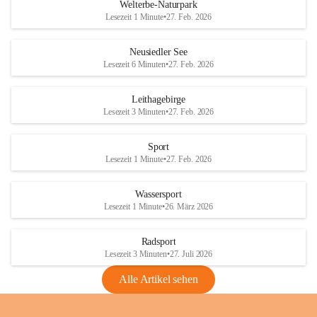
i
i
unzulässige Weingärten zu roden! Bitte 
Welterbe-Naturpark
e
e
helfen wir zusammen um unsere Winzer 
Lesezeit 1 Minute
•
27. Feb. 2026
d
d
vor den prognostizierten Ernteausfällen 
l
l
und den daraus folgenden wirtschaftlichen 
e
e
Neusiedler See
Schäden zu bewahren.
r
r
Lesezeit 6 Minuten
•
27. Feb. 2026
S
S
Verordnungen
e
e
Leithagebirge
04.08.2026
e
e
Lesezeit 3 Minuten
•
27. Feb. 2026
Maßnahmen zur Bekämpfung
der Goldgelben Vergilbung der
Sport
Rebe und der Amerikanischen
Lesezeit 1 Minute
•
27. Feb. 2026
Rebzikade
Anhang VBl. EU Nr. 18
Wassersport
_2026
Lesezeit 1 Minute
•
26. März 2026
1 Seite
•
1,4 MB
Radsport
VBl. EU Nr. 18_2026
Lesezeit 3 Minuten
•
27. Juli 2026
2 Seiten
•
2,1 MB
Alle Artikel sehen