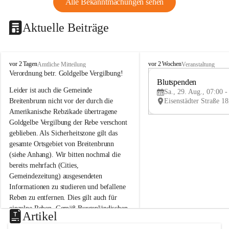
Alle Bekanntmachungen sehen
Aktuelle Beiträge
B
B
vor 2 Tagen
vor 2 Wochen
Amtliche Mitteilung
Veranstaltung
r
r
Verordnung betr. Goldgelbe Vergilbung!
e
e
Blutspenden
Leider ist auch die Gemeinde 
i
i
Sa., 29. Aug., 07:00 -
t
t
Breitenbrunn nicht vor der durch die 
e
e
Amerikanische Rebzikade übertragene 
n
n
Goldgelbe Vergilbung der Rebe verschont 
b
b
geblieben. Als Sicherheitszone gilt das 
r
r
gesamte Ortsgebiet von Breitenbrunn 
u
u
(siehe Anhang). Wir bitten nochmal die 
n
n
n
n
bereits mehrfach (Cities, 
a
a
Gemeindezeitung) ausgesendeten 
m
m
Informationen zu studieren und befallene 
N
N
Reben zu entfernen. Dies gilt auch für 
e
e
einzelne Reben. Gemäß Burgenländischen 
u
u
Artikel
Weinbaugesetz sind nicht gepflegte oder 
s
s