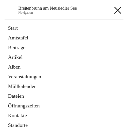
Breitenbrunn am Neusiedler See
Navigation
Breitenbrunn am Neusiedler See
Start
Amtstafel
Formulare
Beiträge
18 Schnellzugriffe
Artikel
Gemeindeservice
7 Schnellzugriffe
Alben
Veranstaltungen
+7
Müllkalender
Dateien
Öffnungszeiten
Kontakte
Hauptadresse
Standorte