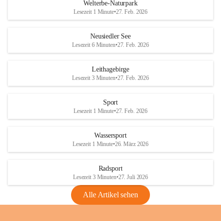
i
i
unzulässige Weingärten zu roden! Bitte 
Welterbe-Naturpark
e
e
helfen wir zusammen um unsere Winzer 
Lesezeit 1 Minute
•
27. Feb. 2026
d
d
vor den prognostizierten Ernteausfällen 
l
l
und den daraus folgenden wirtschaftlichen 
e
e
Neusiedler See
Schäden zu bewahren.
r
r
Lesezeit 6 Minuten
•
27. Feb. 2026
S
S
Verordnungen
e
e
Leithagebirge
04.08.2026
e
e
Lesezeit 3 Minuten
•
27. Feb. 2026
Maßnahmen zur Bekämpfung
der Goldgelben Vergilbung der
Sport
Rebe und der Amerikanischen
Lesezeit 1 Minute
•
27. Feb. 2026
Rebzikade
Anhang VBl. EU Nr. 18
Wassersport
_2026
Lesezeit 1 Minute
•
26. März 2026
1 Seite
•
1,4 MB
Radsport
VBl. EU Nr. 18_2026
Lesezeit 3 Minuten
•
27. Juli 2026
2 Seiten
•
2,1 MB
Alle Artikel sehen