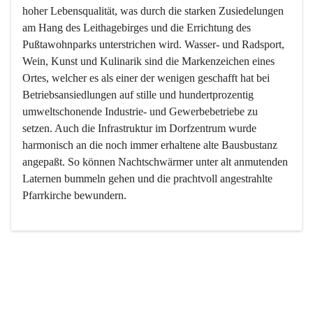
hoher Lebensqualität, was durch die starken Zusiedelungen 
am Hang des Leithagebirges und die Errichtung des 
Pußtawohnparks unterstrichen wird. Wasser- und Radsport, 
Wein, Kunst und Kulinarik sind die Markenzeichen eines 
Ortes, welcher es als einer der wenigen geschafft hat bei 
Betriebsansiedlungen auf stille und hundertprozentig 
umweltschonende Industrie- und Gewerbebetriebe zu 
setzen. Auch die Infrastruktur im Dorfzentrum wurde 
harmonisch an die noch immer erhaltene alte Bausbustanz 
angepaßt. So können Nachtschwärmer unter alt anmutenden 
Laternen bummeln gehen und die prachtvoll angestrahlte 
Pfarrkirche bewundern.

Der Weinbau dominert heute nicht mehr, ist aber integrativer 
Bestandteil der Kultur des Ortes, da man hier schon lange 
von Massenweinbau auf Qualitätsweinbau umgestellt hat. 
So ist es auch nicht verwunderlich, dass eines der historisch 
wertvollsten Gebäude die Ortsvinothek beherbergt und dass 
der Kellering ein beliebtes Ziel darstellt.
