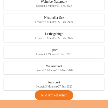
i
i
unzulässige Weingärten zu roden! Bitte 
Welterbe-Naturpark
e
e
helfen wir zusammen um unsere Winzer 
Lesezeit 1 Minute
•
27. Feb. 2026
d
d
vor den prognostizierten Ernteausfällen 
l
l
und den daraus folgenden wirtschaftlichen 
e
e
Neusiedler See
Schäden zu bewahren.
r
r
Lesezeit 6 Minuten
•
27. Feb. 2026
S
S
Verordnungen
e
e
Leithagebirge
04.08.2026
e
e
Lesezeit 3 Minuten
•
27. Feb. 2026
Maßnahmen zur Bekämpfung
der Goldgelben Vergilbung der
Sport
Rebe und der Amerikanischen
Lesezeit 1 Minute
•
27. Feb. 2026
Rebzikade
Anhang VBl. EU Nr. 18
Wassersport
_2026
Lesezeit 1 Minute
•
26. März 2026
1 Seite
•
1,4 MB
Radsport
VBl. EU Nr. 18_2026
Lesezeit 3 Minuten
•
27. Juli 2026
2 Seiten
•
2,1 MB
Alle Artikel sehen