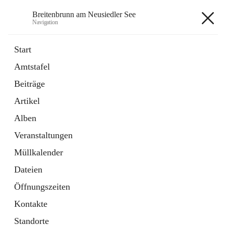
Breitenbrunn am Neusiedler See
Navigation
Breitenbrunn am Neusiedler See
Start
Amtstafel
Formulare
Beiträge
18 Schnellzugriffe
Artikel
Gemeindeservice
7 Schnellzugriffe
Alben
Veranstaltungen
+7
Müllkalender
Dateien
Öffnungszeiten
Kontakte
Hauptadresse
Standorte