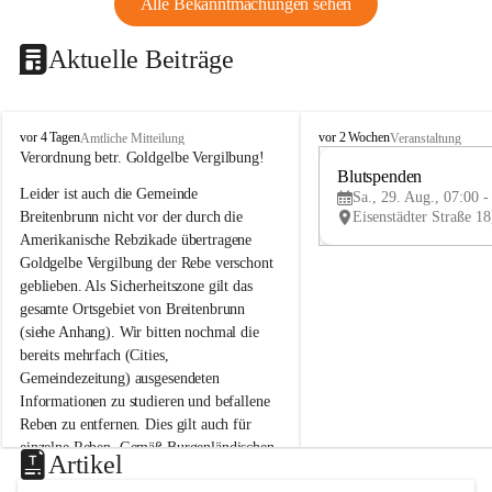
Alle Bekanntmachungen sehen
Aktuelle Beiträge
B
B
vor 4 Tagen
vor 2 Wochen
Amtliche Mitteilung
Veranstaltung
r
r
Verordnung betr. Goldgelbe Vergilbung!
e
e
Blutspenden
Leider ist auch die Gemeinde 
i
i
Sa., 29. Aug., 07:00 -
t
t
Breitenbrunn nicht vor der durch die 
e
e
Amerikanische Rebzikade übertragene 
n
n
Goldgelbe Vergilbung der Rebe verschont 
b
b
geblieben. Als Sicherheitszone gilt das 
r
r
gesamte Ortsgebiet von Breitenbrunn 
u
u
(siehe Anhang). Wir bitten nochmal die 
n
n
n
n
bereits mehrfach (Cities, 
a
a
Gemeindezeitung) ausgesendeten 
m
m
Informationen zu studieren und befallene 
N
N
Reben zu entfernen. Dies gilt auch für 
e
e
einzelne Reben. Gemäß Burgenländischen 
u
u
Artikel
Weinbaugesetz sind nicht gepflegte oder 
s
s