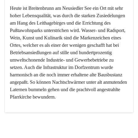
Heute ist Breitenbrunn am Neusiedler See ein Ort mit sehr 
hoher Lebensqualität, was durch die starken Zusiedelungen 
am Hang des Leithagebirges und die Errichtung des 
Pußtawohnparks unterstrichen wird. Wasser- und Radsport, 
Wein, Kunst und Kulinarik sind die Markenzeichen eines 
Ortes, welcher es als einer der wenigen geschafft hat bei 
Betriebsansiedlungen auf stille und hundertprozentig 
umweltschonende Industrie- und Gewerbebetriebe zu 
setzen. Auch die Infrastruktur im Dorfzentrum wurde 
harmonisch an die noch immer erhaltene alte Bausbustanz 
angepaßt. So können Nachtschwärmer unter alt anmutenden 
Laternen bummeln gehen und die prachtvoll angestrahlte 
Pfarrkirche bewundern.

Der Weinbau dominert heute nicht mehr, ist aber integrativer 
Bestandteil der Kultur des Ortes, da man hier schon lange 
von Massenweinbau auf Qualitätsweinbau umgestellt hat. 
So ist es auch nicht verwunderlich, dass eines der historisch 