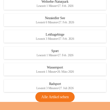
i
i
unzulässige Weingärten zu roden! Bitte 
Welterbe-Naturpark
e
e
helfen wir zusammen um unsere Winzer 
Lesezeit 1 Minute
•
27. Feb. 2026
d
d
vor den prognostizierten Ernteausfällen 
l
l
und den daraus folgenden wirtschaftlichen 
e
e
Neusiedler See
Schäden zu bewahren.
r
r
Lesezeit 6 Minuten
•
27. Feb. 2026
S
S
Verordnungen
e
e
Leithagebirge
04.08.2026
e
e
Lesezeit 3 Minuten
•
27. Feb. 2026
Maßnahmen zur Bekämpfung
der Goldgelben Vergilbung der
Sport
Rebe und der Amerikanischen
Lesezeit 1 Minute
•
27. Feb. 2026
Rebzikade
Anhang VBl. EU Nr. 18
Wassersport
_2026
Lesezeit 1 Minute
•
26. März 2026
1 Seite
•
1,4 MB
Radsport
VBl. EU Nr. 18_2026
Lesezeit 3 Minuten
•
27. Juli 2026
2 Seiten
•
2,1 MB
Alle Artikel sehen