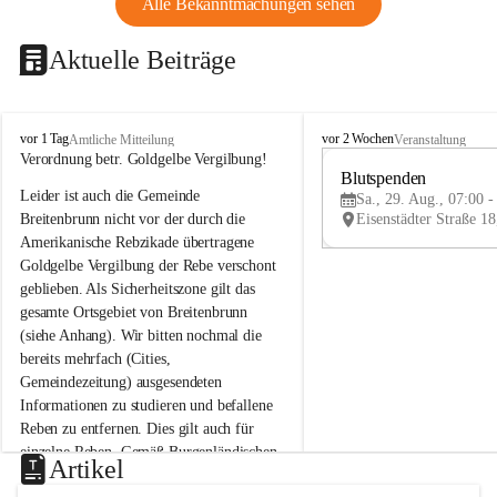
Alle Bekanntmachungen sehen
Aktuelle Beiträge
B
B
vor 1 Tag
vor 2 Wochen
Amtliche Mitteilung
Veranstaltung
r
r
Verordnung betr. Goldgelbe Vergilbung!
e
e
Blutspenden
Leider ist auch die Gemeinde 
i
i
Sa., 29. Aug., 07:00 -
t
t
Breitenbrunn nicht vor der durch die 
e
e
Amerikanische Rebzikade übertragene 
n
n
Goldgelbe Vergilbung der Rebe verschont 
b
b
geblieben. Als Sicherheitszone gilt das 
r
r
gesamte Ortsgebiet von Breitenbrunn 
u
u
(siehe Anhang). Wir bitten nochmal die 
n
n
n
n
bereits mehrfach (Cities, 
a
a
Gemeindezeitung) ausgesendeten 
m
m
Informationen zu studieren und befallene 
N
N
Reben zu entfernen. Dies gilt auch für 
e
e
einzelne Reben. Gemäß Burgenländischen 
u
u
Artikel
Weinbaugesetz sind nicht gepflegte oder 
s
s