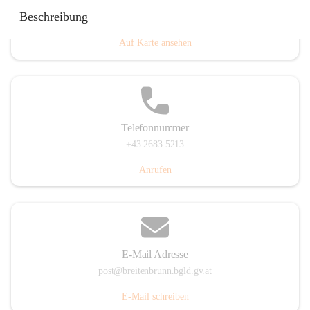
Eisenstädterstraße 18, 7091 Breitenbrunn am Neusiedler
Beschreibung
See, AUT
Auf Karte ansehen
Telefonnummer
+43 2683 5213
Anrufen
E-Mail Adresse
post@breitenbrunn.bgld.gv.at
E-Mail schreiben