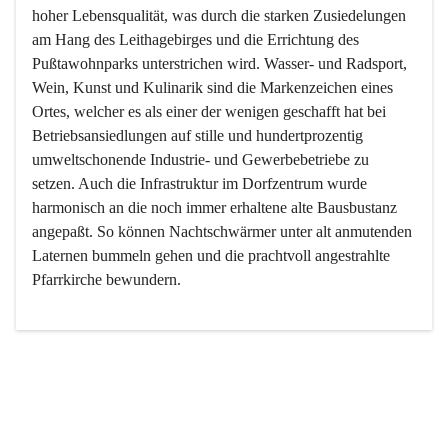
hoher Lebensqualität, was durch die starken Zusiedelungen 
am Hang des Leithagebirges und die Errichtung des 
Pußtawohnparks unterstrichen wird. Wasser- und Radsport, 
Wein, Kunst und Kulinarik sind die Markenzeichen eines 
Ortes, welcher es als einer der wenigen geschafft hat bei 
Betriebsansiedlungen auf stille und hundertprozentig 
umweltschonende Industrie- und Gewerbebetriebe zu 
setzen. Auch die Infrastruktur im Dorfzentrum wurde 
harmonisch an die noch immer erhaltene alte Bausbustanz 
angepaßt. So können Nachtschwärmer unter alt anmutenden 
Laternen bummeln gehen und die prachtvoll angestrahlte 
Pfarrkirche bewundern.

Der Weinbau dominert heute nicht mehr, ist aber integrativer 
Bestandteil der Kultur des Ortes, da man hier schon lange 
von Massenweinbau auf Qualitätsweinbau umgestellt hat. 
So ist es auch nicht verwunderlich, dass eines der historisch 
wertvollsten Gebäude die Ortsvinothek beherbergt und dass 
der Kellering ein beliebtes Ziel darstellt.
