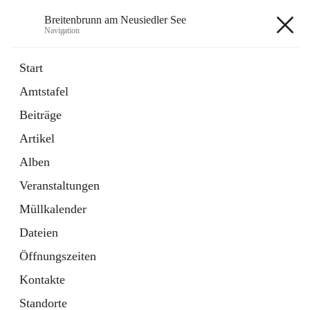
Breitenbrunn am Neusiedler See
Navigation
Breitenbrunn am Neusiedler See
Start
Amtstafel
Formulare
Beiträge
18 Schnellzugriffe
Artikel
Gemeindeservice
7 Schnellzugriffe
Alben
Veranstaltungen
+7
Müllkalender
Dateien
Öffnungszeiten
Kontakte
Hauptadresse
Standorte