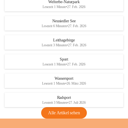
i
i
unzulässige Weingärten zu roden! Bitte 
Welterbe-Naturpark
e
e
helfen wir zusammen um unsere Winzer 
Lesezeit 1 Minute
•
27. Feb. 2026
d
d
vor den prognostizierten Ernteausfällen 
l
l
und den daraus folgenden wirtschaftlichen 
e
e
Neusiedler See
Schäden zu bewahren.
r
r
Lesezeit 6 Minuten
•
27. Feb. 2026
S
S
Verordnungen
e
e
Leithagebirge
04.08.2026
e
e
Lesezeit 3 Minuten
•
27. Feb. 2026
Maßnahmen zur Bekämpfung
der Goldgelben Vergilbung der
Sport
Rebe und der Amerikanischen
Lesezeit 1 Minute
•
27. Feb. 2026
Rebzikade
Anhang VBl. EU Nr. 18
Wassersport
_2026
Lesezeit 1 Minute
•
26. März 2026
1 Seite
•
1,4 MB
Radsport
VBl. EU Nr. 18_2026
Lesezeit 3 Minuten
•
27. Juli 2026
2 Seiten
•
2,1 MB
Alle Artikel sehen