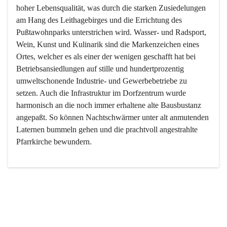
hoher Lebensqualität, was durch die starken Zusiedelungen 
am Hang des Leithagebirges und die Errichtung des 
Pußtawohnparks unterstrichen wird. Wasser- und Radsport, 
Wein, Kunst und Kulinarik sind die Markenzeichen eines 
Ortes, welcher es als einer der wenigen geschafft hat bei 
Betriebsansiedlungen auf stille und hundertprozentig 
umweltschonende Industrie- und Gewerbebetriebe zu 
setzen. Auch die Infrastruktur im Dorfzentrum wurde 
harmonisch an die noch immer erhaltene alte Bausbustanz 
angepaßt. So können Nachtschwärmer unter alt anmutenden 
Laternen bummeln gehen und die prachtvoll angestrahlte 
Pfarrkirche bewundern.

Der Weinbau dominert heute nicht mehr, ist aber integrativer 
Bestandteil der Kultur des Ortes, da man hier schon lange 
von Massenweinbau auf Qualitätsweinbau umgestellt hat. 
So ist es auch nicht verwunderlich, dass eines der historisch 
wertvollsten Gebäude die Ortsvinothek beherbergt und dass 
der Kellering ein beliebtes Ziel darstellt.
