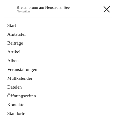
Breitenbrunn am Neusiedler See
Navigation
Breitenbrunn am Neusiedler See
Start
Amtstafel
Formulare
Beiträge
18 Schnellzugriffe
Artikel
Gemeindeservice
7 Schnellzugriffe
Alben
Veranstaltungen
+7
Müllkalender
Dateien
Öffnungszeiten
Kontakte
Hauptadresse
Standorte