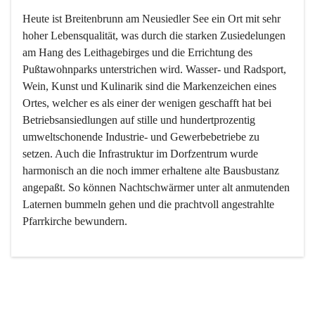
Heute ist Breitenbrunn am Neusiedler See ein Ort mit sehr 
hoher Lebensqualität, was durch die starken Zusiedelungen 
am Hang des Leithagebirges und die Errichtung des 
Pußtawohnparks unterstrichen wird. Wasser- und Radsport, 
Wein, Kunst und Kulinarik sind die Markenzeichen eines 
Ortes, welcher es als einer der wenigen geschafft hat bei 
Betriebsansiedlungen auf stille und hundertprozentig 
umweltschonende Industrie- und Gewerbebetriebe zu 
setzen. Auch die Infrastruktur im Dorfzentrum wurde 
harmonisch an die noch immer erhaltene alte Bausbustanz 
angepaßt. So können Nachtschwärmer unter alt anmutenden 
Laternen bummeln gehen und die prachtvoll angestrahlte 
Pfarrkirche bewundern.

Der Weinbau dominert heute nicht mehr, ist aber integrativer 
Bestandteil der Kultur des Ortes, da man hier schon lange 
von Massenweinbau auf Qualitätsweinbau umgestellt hat. 
So ist es auch nicht verwunderlich, dass eines der historisch 