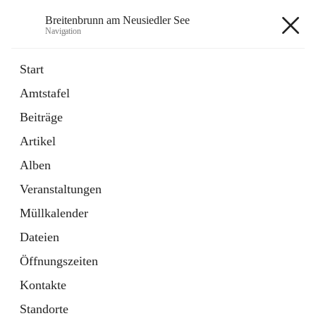
Breitenbrunn am Neusiedler See
Navigation
Breitenbrunn am Neusiedler See
Start
Amtstafel
Formulare
Beiträge
18 Schnellzugriffe
Artikel
Gemeindeservice
7 Schnellzugriffe
Alben
Veranstaltungen
+7
Müllkalender
Dateien
Öffnungszeiten
Kontakte
Hauptadresse
Standorte