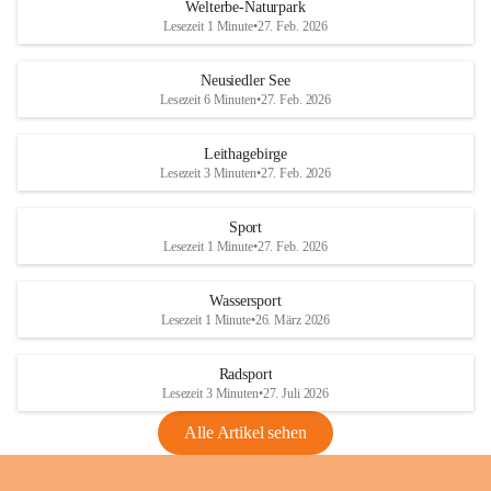
i
i
unzulässige Weingärten zu roden! Bitte 
Welterbe-Naturpark
e
e
helfen wir zusammen um unsere Winzer 
Lesezeit 1 Minute
•
27. Feb. 2026
d
d
vor den prognostizierten Ernteausfällen 
l
l
und den daraus folgenden wirtschaftlichen 
e
e
Neusiedler See
Schäden zu bewahren.
r
r
Lesezeit 6 Minuten
•
27. Feb. 2026
S
S
Verordnungen
e
e
Leithagebirge
04.08.2026
e
e
Lesezeit 3 Minuten
•
27. Feb. 2026
Maßnahmen zur Bekämpfung
der Goldgelben Vergilbung der
Sport
Rebe und der Amerikanischen
Lesezeit 1 Minute
•
27. Feb. 2026
Rebzikade
Anhang VBl. EU Nr. 18
Wassersport
_2026
Lesezeit 1 Minute
•
26. März 2026
1 Seite
•
1,4 MB
Radsport
VBl. EU Nr. 18_2026
Lesezeit 3 Minuten
•
27. Juli 2026
2 Seiten
•
2,1 MB
Alle Artikel sehen