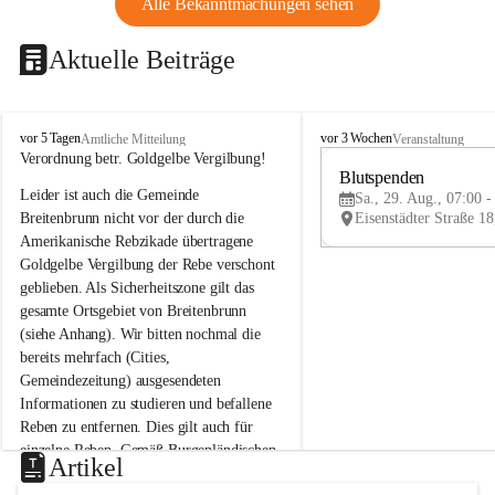
Alle Bekanntmachungen sehen
Aktuelle Beiträge
B
B
vor 5 Tagen
vor 3 Wochen
Amtliche Mitteilung
Veranstaltung
r
r
Verordnung betr. Goldgelbe Vergilbung!
e
e
Blutspenden
Leider ist auch die Gemeinde 
i
i
Sa., 29. Aug., 07:00 -
t
t
Breitenbrunn nicht vor der durch die 
e
e
Amerikanische Rebzikade übertragene 
n
n
Goldgelbe Vergilbung der Rebe verschont 
b
b
geblieben. Als Sicherheitszone gilt das 
r
r
gesamte Ortsgebiet von Breitenbrunn 
u
u
(siehe Anhang). Wir bitten nochmal die 
n
n
n
n
bereits mehrfach (Cities, 
a
a
Gemeindezeitung) ausgesendeten 
m
m
Informationen zu studieren und befallene 
N
N
Reben zu entfernen. Dies gilt auch für 
e
e
einzelne Reben. Gemäß Burgenländischen 
u
u
Artikel
Weinbaugesetz sind nicht gepflegte oder 
s
s