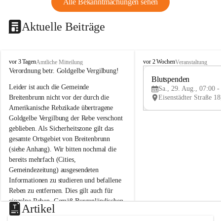
Alle Bekanntmachungen sehen
Aktuelle Beiträge
B
B
vor 3 Tagen
vor 2 Wochen
Amtliche Mitteilung
Veranstaltung
r
r
Verordnung betr. Goldgelbe Vergilbung!
e
e
Blutspenden
Leider ist auch die Gemeinde 
i
i
Sa., 29. Aug., 07:00 -
t
t
Breitenbrunn nicht vor der durch die 
e
e
Amerikanische Rebzikade übertragene 
n
n
Goldgelbe Vergilbung der Rebe verschont 
b
b
geblieben. Als Sicherheitszone gilt das 
r
r
gesamte Ortsgebiet von Breitenbrunn 
u
u
(siehe Anhang). Wir bitten nochmal die 
n
n
n
n
bereits mehrfach (Cities, 
a
a
Gemeindezeitung) ausgesendeten 
m
m
Informationen zu studieren und befallene 
N
N
Reben zu entfernen. Dies gilt auch für 
e
e
einzelne Reben. Gemäß Burgenländischen 
u
u
Artikel
Weinbaugesetz sind nicht gepflegte oder 
s
s