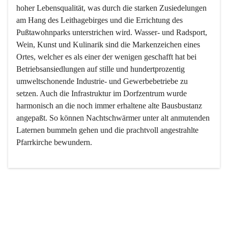
hoher Lebensqualität, was durch die starken Zusiedelungen 
am Hang des Leithagebirges und die Errichtung des 
Pußtawohnparks unterstrichen wird. Wasser- und Radsport, 
Wein, Kunst und Kulinarik sind die Markenzeichen eines 
Ortes, welcher es als einer der wenigen geschafft hat bei 
Betriebsansiedlungen auf stille und hundertprozentig 
umweltschonende Industrie- und Gewerbebetriebe zu 
setzen. Auch die Infrastruktur im Dorfzentrum wurde 
harmonisch an die noch immer erhaltene alte Bausbustanz 
angepaßt. So können Nachtschwärmer unter alt anmutenden 
Laternen bummeln gehen und die prachtvoll angestrahlte 
Pfarrkirche bewundern.

Der Weinbau dominert heute nicht mehr, ist aber integrativer 
Bestandteil der Kultur des Ortes, da man hier schon lange 
von Massenweinbau auf Qualitätsweinbau umgestellt hat. 
So ist es auch nicht verwunderlich, dass eines der historisch 
wertvollsten Gebäude die Ortsvinothek beherbergt und dass 
der Kellering ein beliebtes Ziel darstellt.
