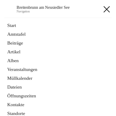
Breitenbrunn am Neusiedler See
Navigation
Breitenbrunn am Neusiedler See
Start
Amtstafel
Formulare
Beiträge
18 Schnellzugriffe
Artikel
Gemeindeservice
7 Schnellzugriffe
Alben
Veranstaltungen
+7
Müllkalender
Dateien
Öffnungszeiten
Kontakte
Hauptadresse
Standorte