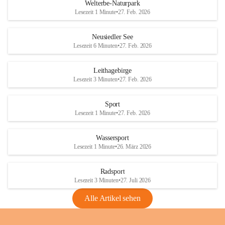
i
i
unzulässige Weingärten zu roden! Bitte 
Welterbe-Naturpark
e
e
helfen wir zusammen um unsere Winzer 
Lesezeit 1 Minute
•
27. Feb. 2026
d
d
vor den prognostizierten Ernteausfällen 
l
l
und den daraus folgenden wirtschaftlichen 
e
e
Neusiedler See
Schäden zu bewahren.
r
r
Lesezeit 6 Minuten
•
27. Feb. 2026
S
S
Verordnungen
e
e
Leithagebirge
04.08.2026
e
e
Lesezeit 3 Minuten
•
27. Feb. 2026
Maßnahmen zur Bekämpfung
der Goldgelben Vergilbung der
Sport
Rebe und der Amerikanischen
Lesezeit 1 Minute
•
27. Feb. 2026
Rebzikade
Anhang VBl. EU Nr. 18
Wassersport
_2026
Lesezeit 1 Minute
•
26. März 2026
1 Seite
•
1,4 MB
Radsport
VBl. EU Nr. 18_2026
Lesezeit 3 Minuten
•
27. Juli 2026
2 Seiten
•
2,1 MB
Alle Artikel sehen