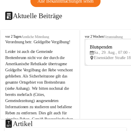
Alle Bekanntmachungen sehen
Aktuelle Beiträge
B
B
vor 2 Tagen
vor 2 Wochen
Amtliche Mitteilung
Veranstaltung
r
r
Verordnung betr. Goldgelbe Vergilbung!
e
e
Blutspenden
Leider ist auch die Gemeinde 
i
i
Sa., 29. Aug., 07:00 -
t
t
Breitenbrunn nicht vor der durch die 
e
e
Amerikanische Rebzikade übertragene 
n
n
Goldgelbe Vergilbung der Rebe verschont 
b
b
geblieben. Als Sicherheitszone gilt das 
r
r
gesamte Ortsgebiet von Breitenbrunn 
u
u
(siehe Anhang). Wir bitten nochmal die 
n
n
n
n
bereits mehrfach (Cities, 
a
a
Gemeindezeitung) ausgesendeten 
m
m
Informationen zu studieren und befallene 
N
N
Reben zu entfernen. Dies gilt auch für 
e
e
einzelne Reben. Gemäß Burgenländischen 
u
u
Artikel
Weinbaugesetz sind nicht gepflegte oder 
s
s