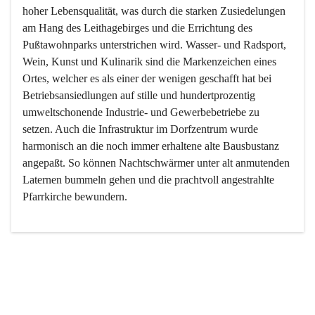
hoher Lebensqualität, was durch die starken Zusiedelungen 
am Hang des Leithagebirges und die Errichtung des 
Pußtawohnparks unterstrichen wird. Wasser- und Radsport, 
Wein, Kunst und Kulinarik sind die Markenzeichen eines 
Ortes, welcher es als einer der wenigen geschafft hat bei 
Betriebsansiedlungen auf stille und hundertprozentig 
umweltschonende Industrie- und Gewerbebetriebe zu 
setzen. Auch die Infrastruktur im Dorfzentrum wurde 
harmonisch an die noch immer erhaltene alte Bausbustanz 
angepaßt. So können Nachtschwärmer unter alt anmutenden 
Laternen bummeln gehen und die prachtvoll angestrahlte 
Pfarrkirche bewundern.

Der Weinbau dominert heute nicht mehr, ist aber integrativer 
Bestandteil der Kultur des Ortes, da man hier schon lange 
von Massenweinbau auf Qualitätsweinbau umgestellt hat. 
So ist es auch nicht verwunderlich, dass eines der historisch 
wertvollsten Gebäude die Ortsvinothek beherbergt und dass 
der Kellering ein beliebtes Ziel darstellt.
