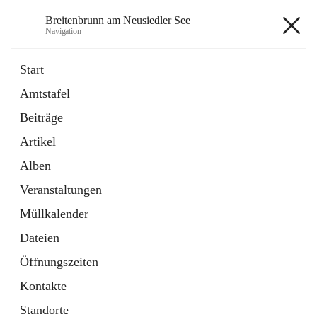
Breitenbrunn am Neusiedler See
Navigation
Breitenbrunn am Neusiedler See
Start
Amtstafel
Formulare
Beiträge
18 Schnellzugriffe
Artikel
Gemeindeservice
7 Schnellzugriffe
Alben
Veranstaltungen
+7
Müllkalender
Dateien
Öffnungszeiten
Kontakte
Hauptadresse
Standorte