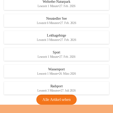
i
i
unzulässige Weingärten zu roden! Bitte 
Welterbe-Naturpark
e
e
helfen wir zusammen um unsere Winzer 
Lesezeit 1 Minute
•
27. Feb. 2026
d
d
vor den prognostizierten Ernteausfällen 
l
l
und den daraus folgenden wirtschaftlichen 
e
e
Neusiedler See
Schäden zu bewahren.
r
r
Lesezeit 6 Minuten
•
27. Feb. 2026
S
S
Verordnungen
e
e
Leithagebirge
04.08.2026
e
e
Lesezeit 3 Minuten
•
27. Feb. 2026
Maßnahmen zur Bekämpfung
der Goldgelben Vergilbung der
Sport
Rebe und der Amerikanischen
Lesezeit 1 Minute
•
27. Feb. 2026
Rebzikade
Anhang VBl. EU Nr. 18
Wassersport
_2026
Lesezeit 1 Minute
•
26. März 2026
1 Seite
•
1,4 MB
Radsport
VBl. EU Nr. 18_2026
Lesezeit 3 Minuten
•
27. Juli 2026
2 Seiten
•
2,1 MB
Alle Artikel sehen