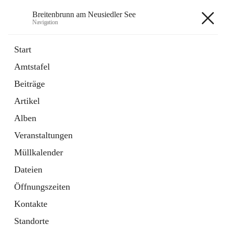
Breitenbrunn am Neusiedler See
Navigation
Breitenbrunn am Neusiedler See
Start
Amtstafel
Formulare
Beiträge
18 Schnellzugriffe
Artikel
Gemeindeservice
7 Schnellzugriffe
Alben
Veranstaltungen
+7
Müllkalender
Dateien
Öffnungszeiten
Kontakte
Hauptadresse
Standorte