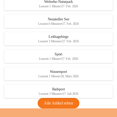
i
i
unzulässige Weingärten zu roden! Bitte 
Welterbe-Naturpark
e
e
helfen wir zusammen um unsere Winzer 
Lesezeit 1 Minute
•
27. Feb. 2026
d
d
vor den prognostizierten Ernteausfällen 
l
l
und den daraus folgenden wirtschaftlichen 
e
e
Neusiedler See
Schäden zu bewahren.
r
r
Lesezeit 6 Minuten
•
27. Feb. 2026
S
S
Verordnungen
e
e
Leithagebirge
04.08.2026
e
e
Lesezeit 3 Minuten
•
27. Feb. 2026
Maßnahmen zur Bekämpfung
der Goldgelben Vergilbung der
Sport
Rebe und der Amerikanischen
Lesezeit 1 Minute
•
27. Feb. 2026
Rebzikade
Anhang VBl. EU Nr. 18
Wassersport
_2026
Lesezeit 1 Minute
•
26. März 2026
1 Seite
•
1,4 MB
Radsport
VBl. EU Nr. 18_2026
Lesezeit 3 Minuten
•
27. Juli 2026
2 Seiten
•
2,1 MB
Alle Artikel sehen