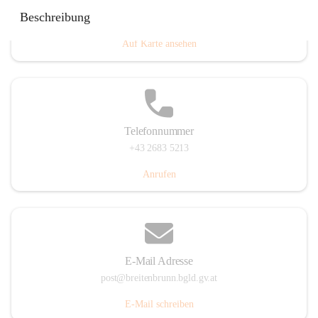
Eisenstädterstraße 18, 7091 Breitenbrunn am Neusiedler
Beschreibung
See, AUT
Auf Karte ansehen
Telefonnummer
+43 2683 5213
Anrufen
E-Mail Adresse
post@breitenbrunn.bgld.gv.at
E-Mail schreiben