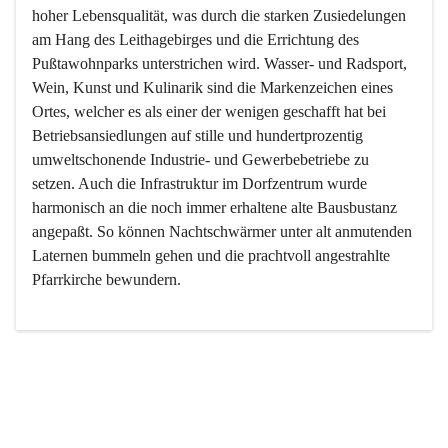
hoher Lebensqualität, was durch die starken Zusiedelungen 
am Hang des Leithagebirges und die Errichtung des 
Pußtawohnparks unterstrichen wird. Wasser- und Radsport, 
Wein, Kunst und Kulinarik sind die Markenzeichen eines 
Ortes, welcher es als einer der wenigen geschafft hat bei 
Betriebsansiedlungen auf stille und hundertprozentig 
umweltschonende Industrie- und Gewerbebetriebe zu 
setzen. Auch die Infrastruktur im Dorfzentrum wurde 
harmonisch an die noch immer erhaltene alte Bausbustanz 
angepaßt. So können Nachtschwärmer unter alt anmutenden 
Laternen bummeln gehen und die prachtvoll angestrahlte 
Pfarrkirche bewundern.

Der Weinbau dominert heute nicht mehr, ist aber integrativer 
Bestandteil der Kultur des Ortes, da man hier schon lange 
von Massenweinbau auf Qualitätsweinbau umgestellt hat. 
So ist es auch nicht verwunderlich, dass eines der historisch 
wertvollsten Gebäude die Ortsvinothek beherbergt und dass 
der Kellering ein beliebtes Ziel darstellt.
