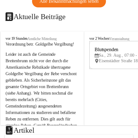
Alle Bekanntmachungen sehen
Aktuelle Beiträge
B
B
vor 19 Stunden
vor 2 Wochen
Amtliche Mitteilung
Veranstaltung
r
r
Verordnung betr. Goldgelbe Vergilbung!
e
e
Blutspenden
Leider ist auch die Gemeinde 
i
i
Sa., 29. Aug., 07:00 -
t
t
Breitenbrunn nicht vor der durch die 
e
e
Amerikanische Rebzikade übertragene 
n
n
Goldgelbe Vergilbung der Rebe verschont 
b
b
geblieben. Als Sicherheitszone gilt das 
r
r
gesamte Ortsgebiet von Breitenbrunn 
u
u
(siehe Anhang). Wir bitten nochmal die 
n
n
n
n
bereits mehrfach (Cities, 
a
a
Gemeindezeitung) ausgesendeten 
m
m
Informationen zu studieren und befallene 
N
N
Reben zu entfernen. Dies gilt auch für 
e
e
einzelne Reben. Gemäß Burgenländischen 
u
u
Artikel
Weinbaugesetz sind nicht gepflegte oder 
s
s