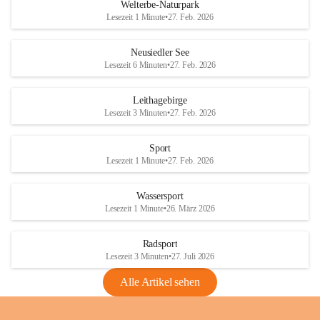
i
i
unzulässige Weingärten zu roden! Bitte 
Welterbe-Naturpark
e
e
helfen wir zusammen um unsere Winzer 
Lesezeit 1 Minute
•
27. Feb. 2026
d
d
vor den prognostizierten Ernteausfällen 
l
l
und den daraus folgenden wirtschaftlichen 
e
e
Neusiedler See
Schäden zu bewahren.
r
r
Lesezeit 6 Minuten
•
27. Feb. 2026
S
S
Verordnungen
e
e
Leithagebirge
04.08.2026
e
e
Lesezeit 3 Minuten
•
27. Feb. 2026
Maßnahmen zur Bekämpfung
der Goldgelben Vergilbung der
Sport
Rebe und der Amerikanischen
Lesezeit 1 Minute
•
27. Feb. 2026
Rebzikade
Anhang VBl. EU Nr. 18
Wassersport
_2026
Lesezeit 1 Minute
•
26. März 2026
1 Seite
•
1,4 MB
Radsport
VBl. EU Nr. 18_2026
Lesezeit 3 Minuten
•
27. Juli 2026
2 Seiten
•
2,1 MB
Alle Artikel sehen