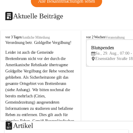
Alle Bekanntmachungen sehen
Aktuelle Beiträge
B
B
vor 3 Tagen
vor 2 Wochen
Amtliche Mitteilung
Veranstaltung
r
r
Verordnung betr. Goldgelbe Vergilbung!
e
e
Blutspenden
Leider ist auch die Gemeinde 
i
i
Sa., 29. Aug., 07:00 -
t
t
Breitenbrunn nicht vor der durch die 
e
e
Amerikanische Rebzikade übertragene 
n
n
Goldgelbe Vergilbung der Rebe verschont 
b
b
geblieben. Als Sicherheitszone gilt das 
r
r
gesamte Ortsgebiet von Breitenbrunn 
u
u
(siehe Anhang). Wir bitten nochmal die 
n
n
n
n
bereits mehrfach (Cities, 
a
a
Gemeindezeitung) ausgesendeten 
m
m
Informationen zu studieren und befallene 
N
N
Reben zu entfernen. Dies gilt auch für 
e
e
einzelne Reben. Gemäß Burgenländischen 
u
u
Artikel
Weinbaugesetz sind nicht gepflegte oder 
s
s