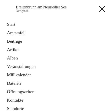
Breitenbrunn am Neusiedler See
Navigation
Breitenbrunn am Neusiedler See
Start
Amtstafel
Formulare
Beiträge
18 Schnellzugriffe
Artikel
Gemeindeservice
7 Schnellzugriffe
Alben
Veranstaltungen
+7
Müllkalender
Dateien
Öffnungszeiten
Kontakte
Hauptadresse
Standorte