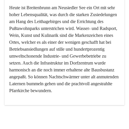
Heute ist Breitenbrunn am Neusiedler See ein Ort mit sehr 
hoher Lebensqualität, was durch die starken Zusiedelungen 
am Hang des Leithagebirges und die Errichtung des 
Pußtawohnparks unterstrichen wird. Wasser- und Radsport, 
Wein, Kunst und Kulinarik sind die Markenzeichen eines 
Ortes, welcher es als einer der wenigen geschafft hat bei 
Betriebsansiedlungen auf stille und hundertprozentig 
umweltschonende Industrie- und Gewerbebetriebe zu 
setzen. Auch die Infrastruktur im Dorfzentrum wurde 
harmonisch an die noch immer erhaltene alte Bausbustanz 
angepaßt. So können Nachtschwärmer unter alt anmutenden 
Laternen bummeln gehen und die prachtvoll angestrahlte 
Pfarrkirche bewundern.

Der Weinbau dominert heute nicht mehr, ist aber integrativer 
Bestandteil der Kultur des Ortes, da man hier schon lange 
von Massenweinbau auf Qualitätsweinbau umgestellt hat. 
So ist es auch nicht verwunderlich, dass eines der historisch 