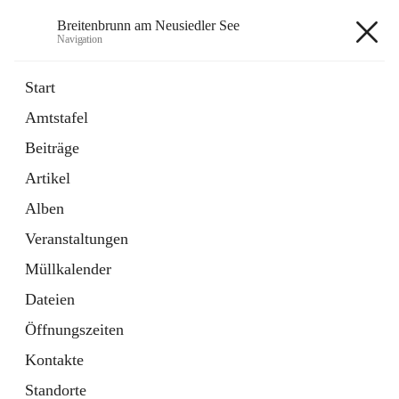
Breitenbrunn am Neusiedler See
Navigation
Breitenbrunn am Neusiedler See
Start
Amtstafel
Formulare
Beiträge
18 Schnellzugriffe
Artikel
Gemeindeservice
7 Schnellzugriffe
Alben
Veranstaltungen
+7
Müllkalender
Dateien
Öffnungszeiten
Kontakte
Hauptadresse
Standorte