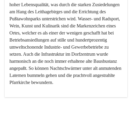
hoher Lebensqualität, was durch die starken Zusiedelungen 
am Hang des Leithagebirges und die Errichtung des 
Pußtawohnparks unterstrichen wird. Wasser- und Radsport, 
Wein, Kunst und Kulinarik sind die Markenzeichen eines 
Ortes, welcher es als einer der wenigen geschafft hat bei 
Betriebsansiedlungen auf stille und hundertprozentig 
umweltschonende Industrie- und Gewerbebetriebe zu 
setzen. Auch die Infrastruktur im Dorfzentrum wurde 
harmonisch an die noch immer erhaltene alte Bausbustanz 
angepaßt. So können Nachtschwärmer unter alt anmutenden 
Laternen bummeln gehen und die prachtvoll angestrahlte 
Pfarrkirche bewundern.

Der Weinbau dominert heute nicht mehr, ist aber integrativer 
Bestandteil der Kultur des Ortes, da man hier schon lange 
von Massenweinbau auf Qualitätsweinbau umgestellt hat. 
So ist es auch nicht verwunderlich, dass eines der historisch 
wertvollsten Gebäude die Ortsvinothek beherbergt und dass 
der Kellering ein beliebtes Ziel darstellt.
