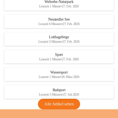
i
i
unzulässige Weingärten zu roden! Bitte 
Welterbe-Naturpark
e
e
helfen wir zusammen um unsere Winzer 
Lesezeit 1 Minute
•
27. Feb. 2026
d
d
vor den prognostizierten Ernteausfällen 
l
l
und den daraus folgenden wirtschaftlichen 
e
e
Neusiedler See
Schäden zu bewahren.
r
r
Lesezeit 6 Minuten
•
27. Feb. 2026
S
S
Verordnungen
e
e
Leithagebirge
04.08.2026
e
e
Lesezeit 3 Minuten
•
27. Feb. 2026
Maßnahmen zur Bekämpfung
der Goldgelben Vergilbung der
Sport
Rebe und der Amerikanischen
Lesezeit 1 Minute
•
27. Feb. 2026
Rebzikade
Anhang VBl. EU Nr. 18
Wassersport
_2026
Lesezeit 1 Minute
•
26. März 2026
1 Seite
•
1,4 MB
Radsport
VBl. EU Nr. 18_2026
Lesezeit 3 Minuten
•
27. Juli 2026
2 Seiten
•
2,1 MB
Alle Artikel sehen