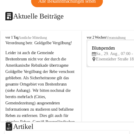
Alle Bekanntmachungen sehen
Aktuelle Beiträge
B
B
vor 1 Tag
vor 2 Wochen
Amtliche Mitteilung
Veranstaltung
r
r
Verordnung betr. Goldgelbe Vergilbung!
e
e
Blutspenden
Leider ist auch die Gemeinde 
i
i
Sa., 29. Aug., 07:00 -
t
t
Breitenbrunn nicht vor der durch die 
e
e
Amerikanische Rebzikade übertragene 
n
n
Goldgelbe Vergilbung der Rebe verschont 
b
b
geblieben. Als Sicherheitszone gilt das 
r
r
gesamte Ortsgebiet von Breitenbrunn 
u
u
(siehe Anhang). Wir bitten nochmal die 
n
n
n
n
bereits mehrfach (Cities, 
a
a
Gemeindezeitung) ausgesendeten 
m
m
Informationen zu studieren und befallene 
N
N
Reben zu entfernen. Dies gilt auch für 
e
e
einzelne Reben. Gemäß Burgenländischen 
u
u
Artikel
Weinbaugesetz sind nicht gepflegte oder 
s
s