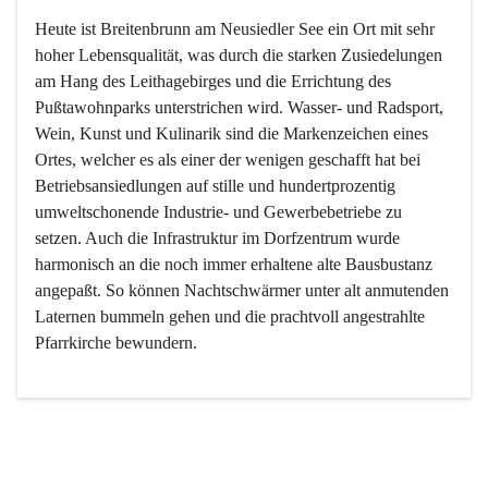
Heute ist Breitenbrunn am Neusiedler See ein Ort mit sehr 
hoher Lebensqualität, was durch die starken Zusiedelungen 
am Hang des Leithagebirges und die Errichtung des 
Pußtawohnparks unterstrichen wird. Wasser- und Radsport, 
Wein, Kunst und Kulinarik sind die Markenzeichen eines 
Ortes, welcher es als einer der wenigen geschafft hat bei 
Betriebsansiedlungen auf stille und hundertprozentig 
umweltschonende Industrie- und Gewerbebetriebe zu 
setzen. Auch die Infrastruktur im Dorfzentrum wurde 
harmonisch an die noch immer erhaltene alte Bausbustanz 
angepaßt. So können Nachtschwärmer unter alt anmutenden 
Laternen bummeln gehen und die prachtvoll angestrahlte 
Pfarrkirche bewundern.

Der Weinbau dominert heute nicht mehr, ist aber integrativer 
Bestandteil der Kultur des Ortes, da man hier schon lange 
von Massenweinbau auf Qualitätsweinbau umgestellt hat. 
So ist es auch nicht verwunderlich, dass eines der historisch 