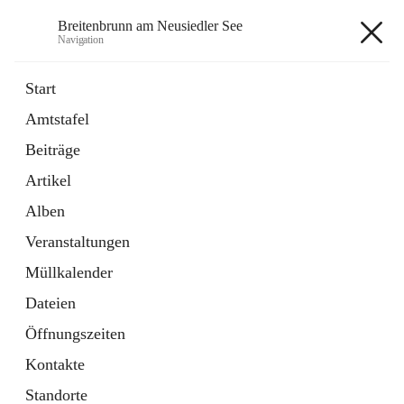
Breitenbrunn am Neusiedler See
Navigation
Breitenbrunn am Neusiedler See
Start
Amtstafel
Formulare
Beiträge
18 Schnellzugriffe
Artikel
Gemeindeservice
7 Schnellzugriffe
Alben
Veranstaltungen
+7
Müllkalender
Dateien
Öffnungszeiten
Kontakte
Hauptadresse
Standorte