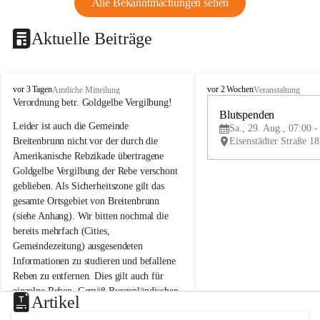
Alle Bekanntmachungen sehen
Aktuelle Beiträge
B
B
vor 3 Tagen
vor 2 Wochen
Amtliche Mitteilung
Veranstaltung
r
r
Verordnung betr. Goldgelbe Vergilbung!
e
e
Blutspenden
Leider ist auch die Gemeinde 
i
i
Sa., 29. Aug., 07:00 -
t
t
Breitenbrunn nicht vor der durch die 
e
e
Amerikanische Rebzikade übertragene 
n
n
Goldgelbe Vergilbung der Rebe verschont 
b
b
geblieben. Als Sicherheitszone gilt das 
r
r
gesamte Ortsgebiet von Breitenbrunn 
u
u
(siehe Anhang). Wir bitten nochmal die 
n
n
n
n
bereits mehrfach (Cities, 
a
a
Gemeindezeitung) ausgesendeten 
m
m
Informationen zu studieren und befallene 
N
N
Reben zu entfernen. Dies gilt auch für 
e
e
einzelne Reben. Gemäß Burgenländischen 
u
u
Artikel
Weinbaugesetz sind nicht gepflegte oder 
s
s