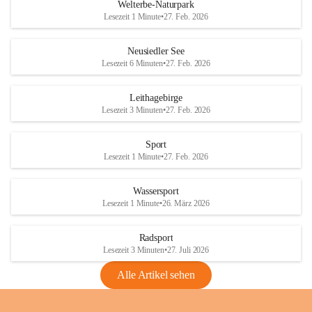
i
i
unzulässige Weingärten zu roden! Bitte 
Welterbe-Naturpark
e
e
helfen wir zusammen um unsere Winzer 
Lesezeit 1 Minute
•
27. Feb. 2026
d
d
vor den prognostizierten Ernteausfällen 
l
l
und den daraus folgenden wirtschaftlichen 
e
e
Neusiedler See
Schäden zu bewahren.
r
r
Lesezeit 6 Minuten
•
27. Feb. 2026
S
S
Verordnungen
e
e
Leithagebirge
04.08.2026
e
e
Lesezeit 3 Minuten
•
27. Feb. 2026
Maßnahmen zur Bekämpfung
der Goldgelben Vergilbung der
Sport
Rebe und der Amerikanischen
Lesezeit 1 Minute
•
27. Feb. 2026
Rebzikade
Anhang VBl. EU Nr. 18
Wassersport
_2026
Lesezeit 1 Minute
•
26. März 2026
1 Seite
•
1,4 MB
Radsport
VBl. EU Nr. 18_2026
Lesezeit 3 Minuten
•
27. Juli 2026
2 Seiten
•
2,1 MB
Alle Artikel sehen