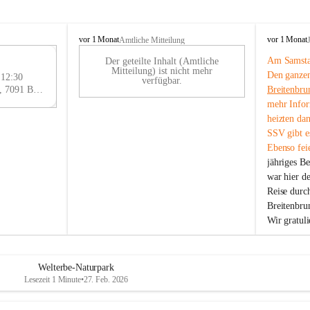
B
B
vor 1 Monat
vor 1 Monat
Amtliche Mitteilung
r
r
Am Samstag
Der geteilte Inhalt (Amtliche
e
e
29
Mitteilung) ist nicht mehr
Den ganzen
i
i
 12:30
AU
verfügbar.
t
t
Eisenstädter Straße 18, 7091 Breitenbrunn am Neusiedler See, AUT
Breitenbru
G
e
e
mehr Infor
n
n
heizten da
b
b
SSV gibt es
r
r
Ebenso feie
u
u
jähriges B
n
n
n
n
war hier d
a
a
Reise durc
m
m
Breitenbrun
N
N
Wir gratul
e
e
u
u
s
s
i
i
Welterbe-Naturpark
e
e
Lesezeit 1 Minute
•
27. Feb. 2026
d
d
l
l