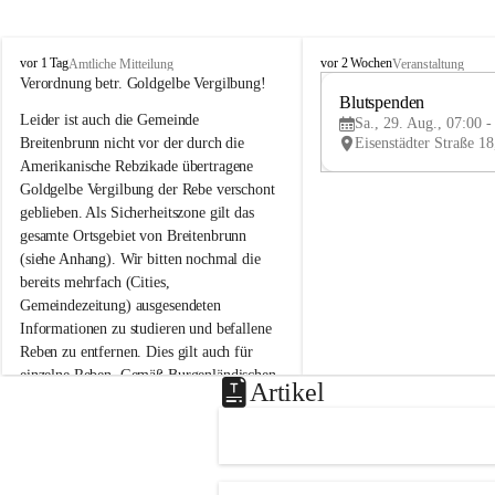
B
B
vor 1 Tag
vor 2 Wochen
Amtliche Mitteilung
Veranstaltung
r
r
Verordnung betr. Goldgelbe Vergilbung!
e
e
Blutspenden
Leider ist auch die Gemeinde 
i
i
Sa., 29. Aug., 07:00 -
t
t
Breitenbrunn nicht vor der durch die 
e
e
Amerikanische Rebzikade übertragene 
n
n
Goldgelbe Vergilbung der Rebe verschont 
b
b
geblieben. Als Sicherheitszone gilt das 
r
r
gesamte Ortsgebiet von Breitenbrunn 
u
u
(siehe Anhang). Wir bitten nochmal die 
n
n
n
n
bereits mehrfach (Cities, 
a
a
Gemeindezeitung) ausgesendeten 
m
m
Informationen zu studieren und befallene 
N
N
Reben zu entfernen. Dies gilt auch für 
e
e
einzelne Reben. Gemäß Burgenländischen 
u
u
Artikel
Weinbaugesetz sind nicht gepflegte oder 
s
s
i
i
unzulässige Weingärten zu roden! Bitte 
e
e
helfen wir zusammen um unsere Winzer 
d
d
vor den prognostizierten Ernteausfällen 
l
l
und den daraus folgenden wirtschaftlichen 