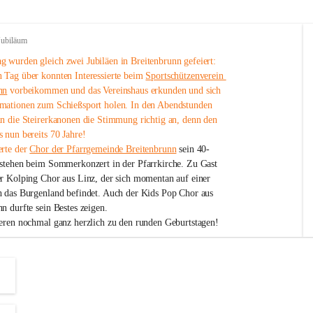
Jubiläum
 wurden gleich zwei Jubiläen in Breitenbrunn gefeiert: 
 Tag über konnten Interessierte beim 
Sportschützenverein 
nn
 vorbeikommen und das Vereinshaus erkunden und sich 
mationen zum Schießsport holen. In den Abendstunden 
nn die Steirerkanonen die Stimmung richtig an, denn den 
 nun bereits 70 Jahre!
rte der 
Chor der Pfarrgemeinde Breitenbrunn
 sein 40-
estehen beim Sommerkonzert in der Pfarrkirche. Zu Gast 
er Kolping Chor aus Linz, der sich momentan auf einer 
h das Burgenland befindet. Auch der Kids Pop Chor aus 
n durfte sein Bestes zeigen.
ieren nochmal ganz herzlich zu den runden Geburtstagen!