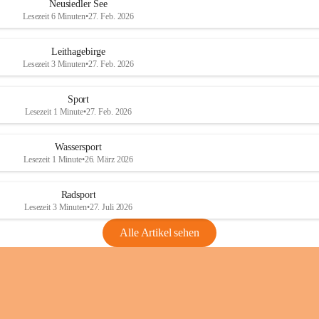
e
e
Neusiedler See
r
r
Lesezeit 6 Minuten
•
27. Feb. 2026
S
S
e
e
Leithagebirge
e
e
Lesezeit 3 Minuten
•
27. Feb. 2026
Sport
Lesezeit 1 Minute
•
27. Feb. 2026
Wassersport
Lesezeit 1 Minute
•
26. März 2026
Radsport
Lesezeit 3 Minuten
•
27. Juli 2026
Alle Artikel sehen