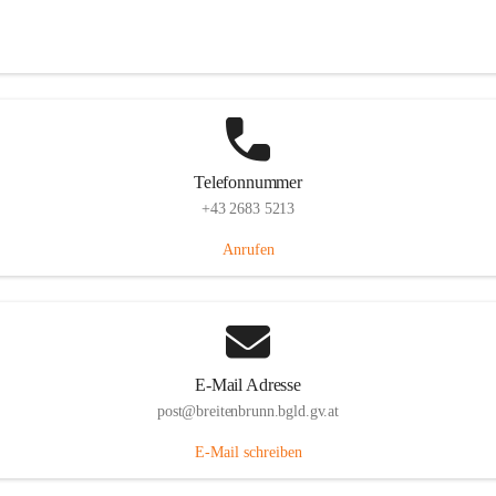
Eisenstädterstraße 18, 7091 Breitenbrunn am Neusiedler See, AUT
Auf Karte ansehen
Telefonnummer
+43 2683 5213
Anrufen
E-Mail Adresse
post@breitenbrunn.bgld.gv.at
E-Mail schreiben