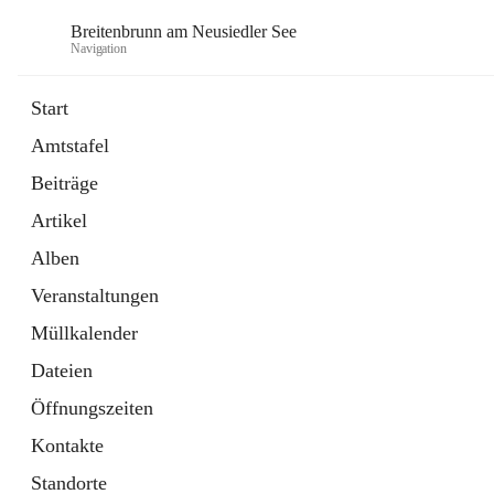
Breitenbrunn am Neusiedler See
Navigation
Start
Amtstafel
Formulare
Beiträge
18 Schnellzugriffe
Artikel
Gemeindeservice
7 Schnellzugriffe
Alben
Veranstaltungen
Müllkalender
Dateien
Öffnungszeiten
Kontakte
Standorte