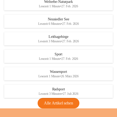
i
i
unzulässige Weingärten zu roden! Bitte 
Welterbe-Naturpark
e
e
helfen wir zusammen um unsere Winzer 
Lesezeit 1 Minute
•
27. Feb. 2026
d
d
vor den prognostizierten Ernteausfällen 
l
l
und den daraus folgenden wirtschaftlichen 
e
e
Neusiedler See
Schäden zu bewahren.
r
r
Lesezeit 6 Minuten
•
27. Feb. 2026
S
S
Verordnungen
e
e
Leithagebirge
04.08.2026
e
e
Lesezeit 3 Minuten
•
27. Feb. 2026
Maßnahmen zur Bekämpfung
der Goldgelben Vergilbung der
Sport
Rebe und der Amerikanischen
Lesezeit 1 Minute
•
27. Feb. 2026
Rebzikade
Anhang VBl. EU Nr. 18
Wassersport
_2026
Lesezeit 1 Minute
•
26. März 2026
1 Seite
•
1,4 MB
Radsport
VBl. EU Nr. 18_2026
Lesezeit 3 Minuten
•
27. Juli 2026
2 Seiten
•
2,1 MB
Alle Artikel sehen