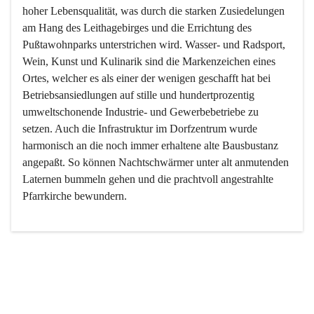
hoher Lebensqualität, was durch die starken Zusiedelungen 
am Hang des Leithagebirges und die Errichtung des 
Pußtawohnparks unterstrichen wird. Wasser- und Radsport, 
Wein, Kunst und Kulinarik sind die Markenzeichen eines 
Ortes, welcher es als einer der wenigen geschafft hat bei 
Betriebsansiedlungen auf stille und hundertprozentig 
umweltschonende Industrie- und Gewerbebetriebe zu 
setzen. Auch die Infrastruktur im Dorfzentrum wurde 
harmonisch an die noch immer erhaltene alte Bausbustanz 
angepaßt. So können Nachtschwärmer unter alt anmutenden 
Laternen bummeln gehen und die prachtvoll angestrahlte 
Pfarrkirche bewundern.

Der Weinbau dominert heute nicht mehr, ist aber integrativer 
Bestandteil der Kultur des Ortes, da man hier schon lange 
von Massenweinbau auf Qualitätsweinbau umgestellt hat. 
So ist es auch nicht verwunderlich, dass eines der historisch 
wertvollsten Gebäude die Ortsvinothek beherbergt und dass 
der Kellering ein beliebtes Ziel darstellt.
