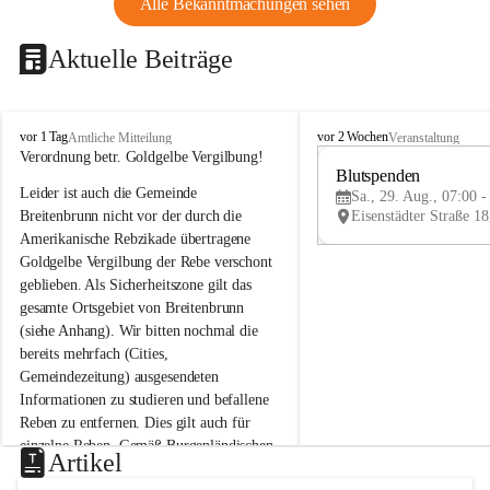
Alle Bekanntmachungen sehen
Aktuelle Beiträge
B
B
vor 1 Tag
vor 2 Wochen
Amtliche Mitteilung
Veranstaltung
r
r
Verordnung betr. Goldgelbe Vergilbung!
e
e
Blutspenden
Leider ist auch die Gemeinde 
i
i
Sa., 29. Aug., 07:00 -
t
t
Breitenbrunn nicht vor der durch die 
e
e
Amerikanische Rebzikade übertragene 
n
n
Goldgelbe Vergilbung der Rebe verschont 
b
b
geblieben. Als Sicherheitszone gilt das 
r
r
gesamte Ortsgebiet von Breitenbrunn 
u
u
(siehe Anhang). Wir bitten nochmal die 
n
n
n
n
bereits mehrfach (Cities, 
a
a
Gemeindezeitung) ausgesendeten 
m
m
Informationen zu studieren und befallene 
N
N
Reben zu entfernen. Dies gilt auch für 
e
e
einzelne Reben. Gemäß Burgenländischen 
u
u
Artikel
Weinbaugesetz sind nicht gepflegte oder 
s
s