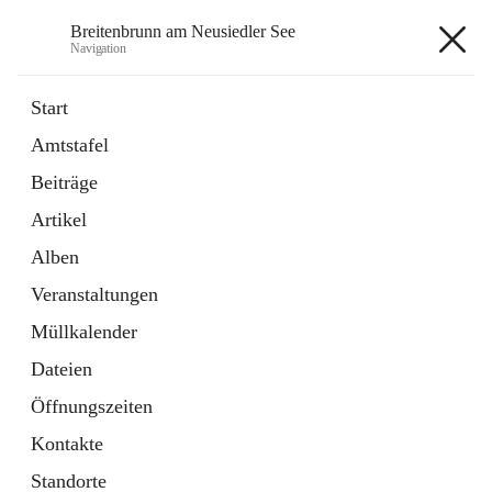
Breitenbrunn am Neusiedler See
Navigation
Breitenbrunn am Neusiedler See
Start
Amtstafel
Formulare
Beiträge
18 Schnellzugriffe
Artikel
Gemeindeservice
7 Schnellzugriffe
Alben
Veranstaltungen
+7
Müllkalender
Dateien
Öffnungszeiten
Kontakte
Hauptadresse
Standorte