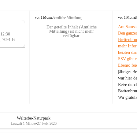
B
B
vor 1 Monat
vor 1 Monat
Amtliche Mitteilung
r
r
Am Samstag
Der geteilte Inhalt (Amtliche
e
e
29
Mitteilung) ist nicht mehr
Den ganzen
i
i
 12:30
AU
verfügbar.
t
t
Eisenstädter Straße 18, 7091 Breitenbrunn am Neusiedler See, AUT
Breitenbru
G
e
e
mehr Infor
n
n
heizten da
b
b
SSV gibt es
r
r
Ebenso feie
u
u
jähriges B
n
n
n
n
war hier d
a
a
Reise durc
m
m
Breitenbrun
N
N
Wir gratul
e
e
u
u
s
s
i
i
Welterbe-Naturpark
e
e
Lesezeit 1 Minute
•
27. Feb. 2026
d
d
l
l