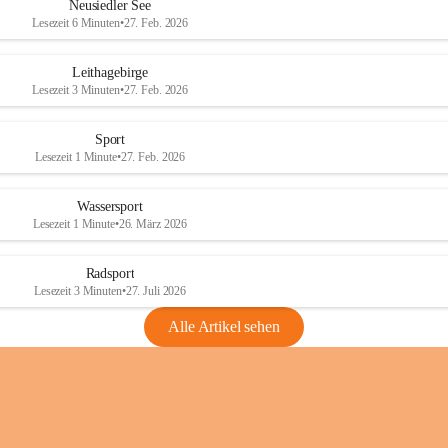
e
e
Neusiedler See
r
r
Lesezeit 6 Minuten
•
27. Feb. 2026
S
S
e
e
Leithagebirge
e
e
Lesezeit 3 Minuten
•
27. Feb. 2026
Sport
Lesezeit 1 Minute
•
27. Feb. 2026
Wassersport
Lesezeit 1 Minute
•
26. März 2026
Radsport
Lesezeit 3 Minuten
•
27. Juli 2026
Alle Artikel sehen