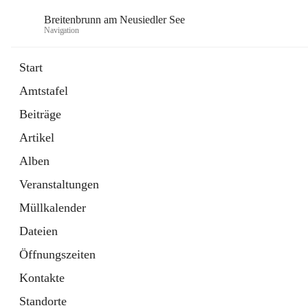
Breitenbrunn am Neusiedler See
Navigation
Start
Amtstafel
Formulare
Beiträge
18 Schnellzugriffe
Artikel
Gemeindeservice
7 Schnellzugriffe
Alben
Veranstaltungen
Müllkalender
Dateien
Öffnungszeiten
Kontakte
Standorte