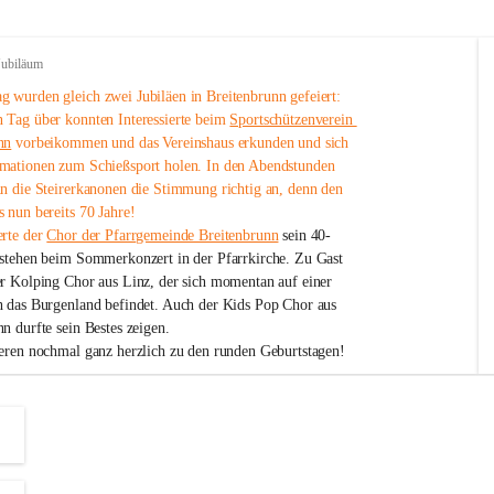
Jubiläum
 wurden gleich zwei Jubiläen in Breitenbrunn gefeiert: 
 Tag über konnten Interessierte beim 
Sportschützenverein 
nn
 vorbeikommen und das Vereinshaus erkunden und sich 
mationen zum Schießsport holen. In den Abendstunden 
nn die Steirerkanonen die Stimmung richtig an, denn den 
 nun bereits 70 Jahre!
rte der 
Chor der Pfarrgemeinde Breitenbrunn
 sein 40-
estehen beim Sommerkonzert in der Pfarrkirche. Zu Gast 
er Kolping Chor aus Linz, der sich momentan auf einer 
h das Burgenland befindet. Auch der Kids Pop Chor aus 
n durfte sein Bestes zeigen.
ieren nochmal ganz herzlich zu den runden Geburtstagen!