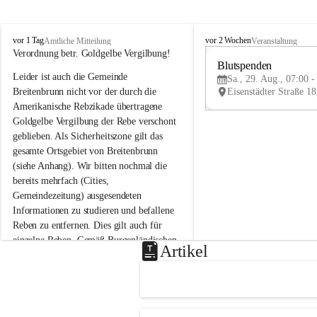
B
B
vor 1 Tag
vor 2 Wochen
Amtliche Mitteilung
Veranstaltung
r
r
Verordnung betr. Goldgelbe Vergilbung!
e
e
Blutspenden
Leider ist auch die Gemeinde 
i
i
Sa., 29. Aug., 07:00 -
t
t
Breitenbrunn nicht vor der durch die 
e
e
Amerikanische Rebzikade übertragene 
n
n
Goldgelbe Vergilbung der Rebe verschont 
b
b
geblieben. Als Sicherheitszone gilt das 
r
r
gesamte Ortsgebiet von Breitenbrunn 
u
u
(siehe Anhang). Wir bitten nochmal die 
n
n
n
n
bereits mehrfach (Cities, 
a
a
Gemeindezeitung) ausgesendeten 
m
m
Informationen zu studieren und befallene 
N
N
Reben zu entfernen. Dies gilt auch für 
e
e
einzelne Reben. Gemäß Burgenländischen 
u
u
Artikel
Weinbaugesetz sind nicht gepflegte oder 
s
s
i
i
unzulässige Weingärten zu roden! Bitte 
e
e
helfen wir zusammen um unsere Winzer 
d
d
vor den prognostizierten Ernteausfällen 
l
l
und den daraus folgenden wirtschaftlichen 