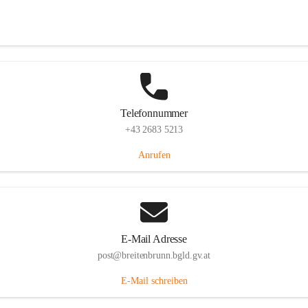
Eisenstädterstraße 18, 7091 Breitenbrunn am Neusiedler See, AUT
Auf Karte ansehen
Telefonnummer
+43 2683 5213
Anrufen
E-Mail Adresse
post@breitenbrunn.bgld.gv.at
E-Mail schreiben