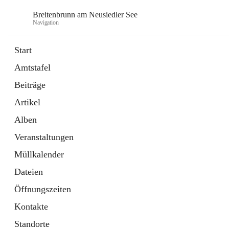
Breitenbrunn am Neusiedler See
Navigation
Start
Amtstafel
Formulare
Beiträge
18 Schnellzugriffe
Artikel
Gemeindeservice
7 Schnellzugriffe
Alben
Veranstaltungen
Müllkalender
Dateien
Öffnungszeiten
Kontakte
Standorte