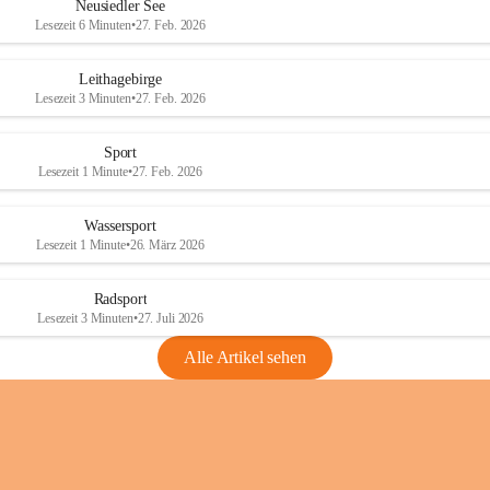
e
e
Neusiedler See
r
r
Lesezeit 6 Minuten
•
27. Feb. 2026
S
S
e
e
Leithagebirge
e
e
Lesezeit 3 Minuten
•
27. Feb. 2026
Sport
Lesezeit 1 Minute
•
27. Feb. 2026
Wassersport
Lesezeit 1 Minute
•
26. März 2026
Radsport
Lesezeit 3 Minuten
•
27. Juli 2026
Alle Artikel sehen