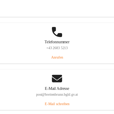
Eisenstädterstraße 18, 7091 Breitenbrunn am Neusiedler See, AUT
Auf Karte ansehen
Telefonnummer
+43 2683 5213
Anrufen
E-Mail Adresse
post@breitenbrunn.bgld.gv.at
E-Mail schreiben