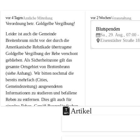
B
B
vor 4 Tagen
vor 2 Wochen
Amtliche Mitteilung
Veranstaltung
r
r
Verordnung betr. Goldgelbe Vergilbung!
e
e
Blutspenden
Leider ist auch die Gemeinde 
i
i
Sa., 29. Aug., 07:00 -
t
t
Breitenbrunn nicht vor der durch die 
e
e
Amerikanische Rebzikade übertragene 
n
n
Goldgelbe Vergilbung der Rebe verschont 
b
b
geblieben. Als Sicherheitszone gilt das 
r
r
gesamte Ortsgebiet von Breitenbrunn 
u
u
(siehe Anhang). Wir bitten nochmal die 
n
n
n
n
bereits mehrfach (Cities, 
a
a
Gemeindezeitung) ausgesendeten 
m
m
Informationen zu studieren und befallene 
N
N
Reben zu entfernen. Dies gilt auch für 
e
e
einzelne Reben. Gemäß Burgenländischen 
u
u
Artikel
Weinbaugesetz sind nicht gepflegte oder 
s
s
i
i
unzulässige Weingärten zu roden! Bitte 
e
e
helfen wir zusammen um unsere Winzer 
d
d
vor den prognostizierten Ernteausfällen 
l
l
und den daraus folgenden wirtschaftlichen 