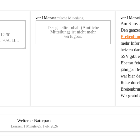
B
B
vor 1 Monat
vor 1 Monat
Amtliche Mitteilung
r
r
Am Samstag
Der geteilte Inhalt (Amtliche
e
e
29
Den ganzen
Mitteilung) ist nicht mehr
i
i
 12:30
AU
verfügbar.
Breitenbru
t
t
Eisenstädter Straße 18, 7091 Breitenbrunn am Neusiedler See, AUT
G
mehr Infor
e
e
heizten da
n
n
SSV gibt es
b
b
r
r
Ebenso feie
u
u
jähriges B
n
n
war hier d
n
n
Reise durc
a
a
Breitenbrun
m
m
Wir gratul
N
N
e
e
u
u
s
s
i
i
Welterbe-Naturpark
e
e
Lesezeit 1 Minute
•
27. Feb. 2026
d
d
l
l