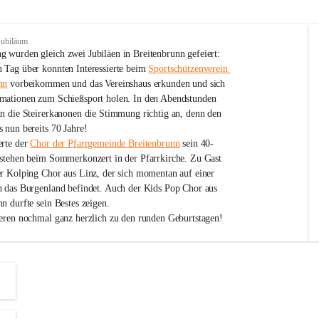
Jubiläum
 wurden gleich zwei Jubiläen in Breitenbrunn gefeiert: 
 Tag über konnten Interessierte beim 
Sportschützenverein 
nn
 vorbeikommen und das Vereinshaus erkunden und sich 
mationen zum Schießsport holen. In den Abendstunden 
nn die Steirerkanonen die Stimmung richtig an, denn den 
 nun bereits 70 Jahre!
rte der 
Chor der Pfarrgemeinde Breitenbrunn
 sein 40-
estehen beim Sommerkonzert in der Pfarrkirche. Zu Gast 
er Kolping Chor aus Linz, der sich momentan auf einer 
h das Burgenland befindet. Auch der Kids Pop Chor aus 
n durfte sein Bestes zeigen.
ieren nochmal ganz herzlich zu den runden Geburtstagen!