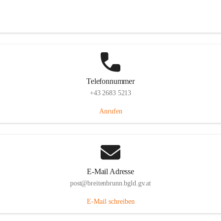
Eisenstädterstraße 18, 7091 Breitenbrunn am Neusiedler See, AUT
Auf Karte ansehen
Telefonnummer
+43 2683 5213
Anrufen
E-Mail Adresse
post@breitenbrunn.bgld.gv.at
E-Mail schreiben