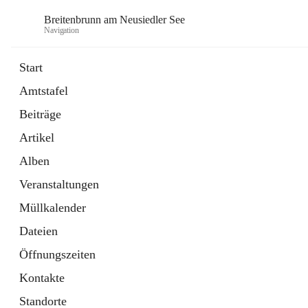
Breitenbrunn am Neusiedler See
Navigation
Start
Amtstafel
Formulare
Beiträge
18 Schnellzugriffe
Artikel
Gemeindeservice
7 Schnellzugriffe
Alben
Veranstaltungen
Müllkalender
Dateien
Öffnungszeiten
Kontakte
Standorte