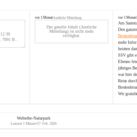
B
B
vor 1 Monat
vor 1 Monat
Amtliche Mitteilung
r
r
Am Samstag
Der geteilte Inhalt (Amtliche
e
e
29
Den ganzen
Mitteilung) ist nicht mehr
i
i
 12:30
AU
verfügbar.
Breitenbru
t
t
Eisenstädter Straße 18, 7091 Breitenbrunn am Neusiedler See, AUT
G
mehr Infor
e
e
heizten da
n
n
SSV gibt es
b
b
r
r
Ebenso feie
u
u
jähriges B
n
n
war hier d
n
n
Reise durc
a
a
Breitenbrun
m
m
Wir gratul
N
N
e
e
u
u
s
s
i
i
Welterbe-Naturpark
e
e
Lesezeit 1 Minute
•
27. Feb. 2026
d
d
l
l