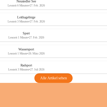
e
e
Neusiedler See
r
r
Lesezeit 6 Minuten
•
27. Feb. 2026
S
S
e
e
Leithagebirge
e
e
Lesezeit 3 Minuten
•
27. Feb. 2026
Sport
Lesezeit 1 Minute
•
27. Feb. 2026
Wassersport
Lesezeit 1 Minute
•
26. März 2026
Radsport
Lesezeit 3 Minuten
•
27. Juli 2026
Alle Artikel sehen