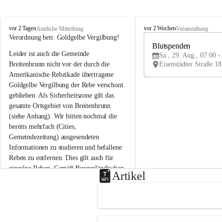
B
B
vor 2 Tagen
vor 2 Wochen
Amtliche Mitteilung
Veranstaltung
r
r
Verordnung betr. Goldgelbe Vergilbung!
e
e
Blutspenden
Leider ist auch die Gemeinde 
i
i
Sa., 29. Aug., 07:00 -
t
t
Breitenbrunn nicht vor der durch die 
e
e
Amerikanische Rebzikade übertragene 
n
n
Goldgelbe Vergilbung der Rebe verschont 
b
b
geblieben. Als Sicherheitszone gilt das 
r
r
gesamte Ortsgebiet von Breitenbrunn 
u
u
(siehe Anhang). Wir bitten nochmal die 
n
n
n
n
bereits mehrfach (Cities, 
a
a
Gemeindezeitung) ausgesendeten 
m
m
Informationen zu studieren und befallene 
N
N
Reben zu entfernen. Dies gilt auch für 
e
e
einzelne Reben. Gemäß Burgenländischen 
u
u
Artikel
Weinbaugesetz sind nicht gepflegte oder 
s
s
i
i
unzulässige Weingärten zu roden! Bitte 
e
e
helfen wir zusammen um unsere Winzer 
d
d
vor den prognostizierten Ernteausfällen 
l
l
und den daraus folgenden wirtschaftlichen 