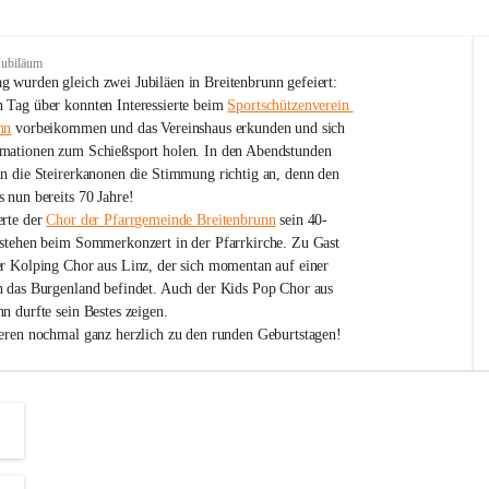
Jubiläum
 wurden gleich zwei Jubiläen in Breitenbrunn gefeiert: 
 Tag über konnten Interessierte beim 
Sportschützenverein 
nn
 vorbeikommen und das Vereinshaus erkunden und sich 
mationen zum Schießsport holen. In den Abendstunden 
nn die Steirerkanonen die Stimmung richtig an, denn den 
 nun bereits 70 Jahre!
rte der 
Chor der Pfarrgemeinde Breitenbrunn
 sein 40-
estehen beim Sommerkonzert in der Pfarrkirche. Zu Gast 
er Kolping Chor aus Linz, der sich momentan auf einer 
h das Burgenland befindet. Auch der Kids Pop Chor aus 
n durfte sein Bestes zeigen.
ieren nochmal ganz herzlich zu den runden Geburtstagen!